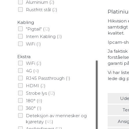
Aluminium
(
2
)
Rustfritt stål
(
2
)
Platini
Hikvision
Kabling
samtidigt
"Pigtail"
(
12
)
kvalitet.
Intern Kabling
(
3
)
Ipcam-sho
WiFi
(
1
)
Ja faktisk
Ekstra
forståelse
WiFi
(
2
)
garanti på
4G
(
4
)
Vi har lis
RJ45 Passthrough
(
1
)
lede dig 
HDMI
(
2
)
Strobe lys
(
12
)
Ude
180°
(
8
)
360°
(
1
)
Te
Deteksjon av mennesker og
Ansi
kjøretøy
(
45
)
Ansiktsfangst
(
13
)