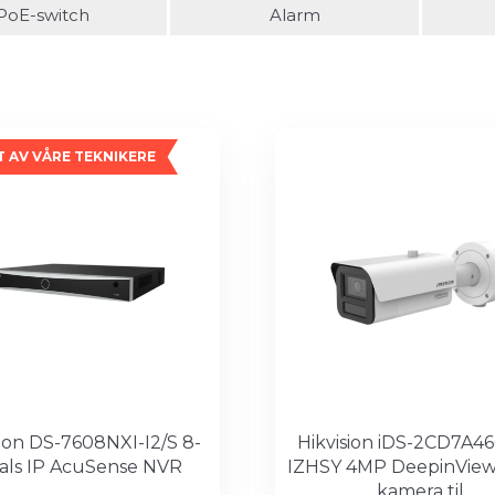
PoE-switch
Alarm
 AV VÅRE TEKNIKERE
sion DS-7608NXI-I2/S 8-
Hikvision iDS-2CD7A4
als IP AcuSense NVR
IZHSY 4MP DeepinVie
kamera til