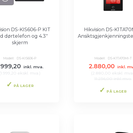
ision DS-KIS606-P KIT
Hikvision DS-K1TA70
 dørtelefon og 4.3''
Ansiktsgjenkjenningst
skjerm
Modell:
DS-KIS606-P
Modell:
DS-K1TA70MI-T
.999,20
2.880,00
inkl. mva.
inkl. m
(
1.999,20
ekskl. mva.
)
(
2.880,00
ekskl. mva
11.236,00
inkl. mva.
PÅ LAGER
PÅ LAGER