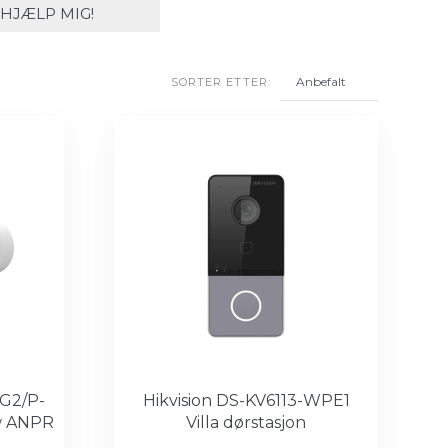
HJÆLP MIG!
SORTER ETTER:
6G2/P-
Hikvision DS-KV6113-WPE1
w ANPR
Villa dørstasjon