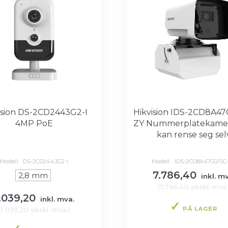
ision DS-2CD2443G2-I
Hikvision IDS-2CD8A47
4MP PoE
ZY Nummerplatekame
kan rense seg sel
Modell:
DS-2CD2443G2-I
Modell:
IDS-2CD8A47G0/SC
7.786,40
2,8 mm
inkl. mv
(
7.786,40
ekskl. mva.
.039,20
inkl. mva.
PÅ LAGER
(
1.039,20
ekskl. mva.
)