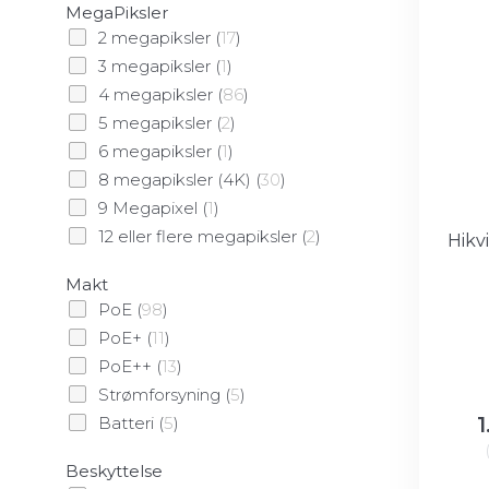
MegaPiksler
2 megapiksler
(
17
)
3 megapiksler
(
1
)
4 megapiksler
(
86
)
5 megapiksler
(
2
)
6 megapiksler
(
1
)
8 megapiksler (4K)
(
30
)
9 Megapixel
(
1
)
12 eller flere megapiksler
(
2
)
Hikv
Makt
PoE
(
98
)
PoE+
(
11
)
PoE++
(
13
)
Strømforsyning
(
5
)
1
Batteri
(
5
)
Beskyttelse