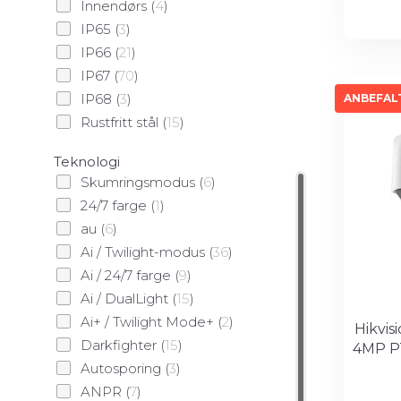
Innendørs
(
4
)
IP65
(
3
)
IP66
(
21
)
IP67
(
70
)
IP68
(
3
)
ANBEFALT
Rustfritt stål
(
15
)
Teknologi
Skumringsmodus
(
6
)
24/7 farge
(
1
)
au
(
6
)
Ai / Twilight-modus
(
36
)
Ai / 24/7 farge
(
9
)
Ai / DualLight
(
15
)
Ai+ / Twilight Mode+
(
2
)
Hikvi
Darkfighter
(
15
)
4MP P
Autosporing
(
3
)
ANPR
(
7
)