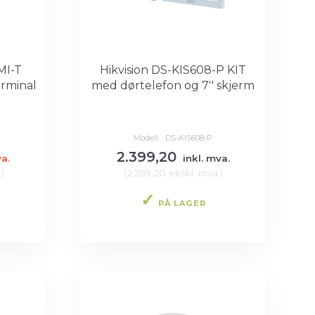
MI-T
Hikvision DS-KIS608-P KIT
erminal
med dørtelefon og 7'' skjerm
Modell:
DS-KIS608-P
2.399,20
va.
inkl. mva.
.
)
(
2.399,20
ekskl. mva.
)
PÅ LAGER