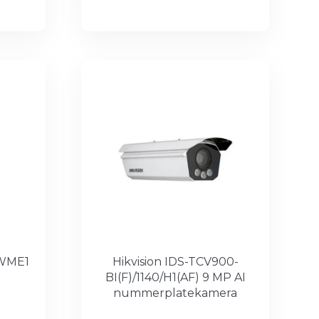
-WME1
Hikvision IDS-TCV900-
BI(F)/1140/H1(AF) 9 MP AI
nummerplatekamera