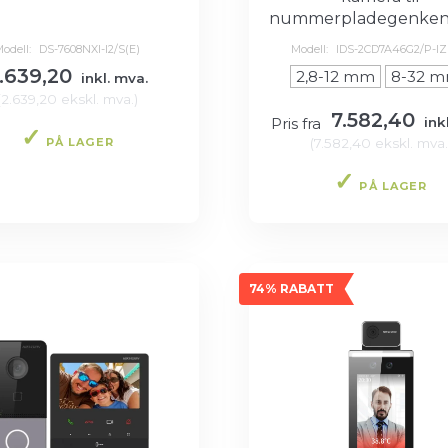
nummerpladegenken
odell:
DS-7608NXI-I2/S(E)
Modell:
IDS-2CD7A46G2/P-I
.639,20
2,8-12 mm
8-32 
inkl. mva.
(
2.639,20
ekskl. mva.
)
7.582,40
Pris fra
ink
PÅ LAGER
(
7.582,40
ekskl. mva.
PÅ LAGER
74% RABATT