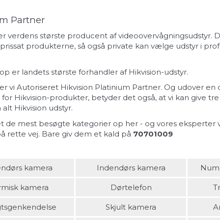
um Partner
 er verdens største producent af videoovervågningsudstyr. 
 prissat produkterne, så også private kan vælge udstyr i prof
p er landets største forhandler af Hikvision-udstyr.
 er vi Autoriseret Hikvision Platinium Partner. Og udover en
 for Hikvision-produkter, betyder det også, at vi kan give tre
 alt Hikvision udstyr.
tet de mest besøgte kategorier op her - og vores eksperter vi
på rette vej. Bare giv dem et kald på
70701009
ndørs kamera
Indendørs kamera
Num
rmisk kamera
Dørtelefon
T
gtsgenkendelse
Skjult kamera
A