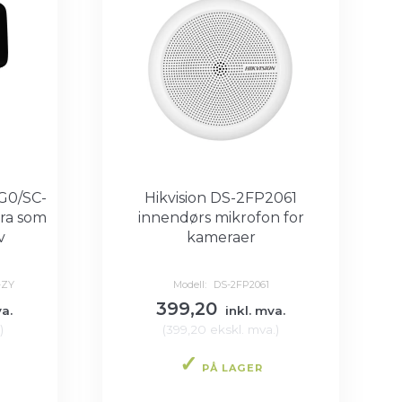
G0/SC-
Hikvision DS-2FP2061
ra som
innendørs mikrofon for
v
kameraer
-ZY
Modell:
DS-2FP2061
399,20
a.
inkl. mva.
)
(
399,20
ekskl. mva.
)
PÅ LAGER