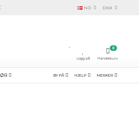
NO
DKK
-
0
Logg på
Handlekurv
HØR
BY PÅ
HJELP
MERKER