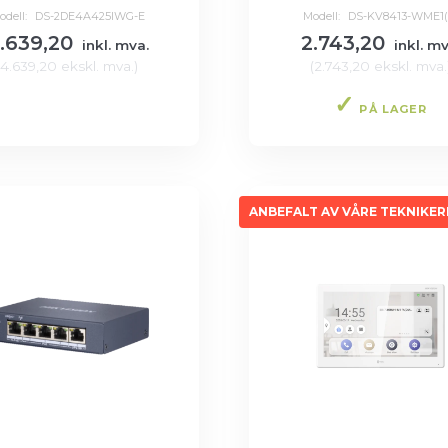
odell:
DS-2DE4A425IWG-E
Modell:
DS-KV8413-WME1(
.639,20
2.743,20
inkl. mva.
inkl. mv
(
4.639,20
ekskl. mva.
)
(
2.743,20
ekskl. mva.
PÅ LAGER
PÅ LAGER
ANBEFALT AV VÅRE TEKNIKER