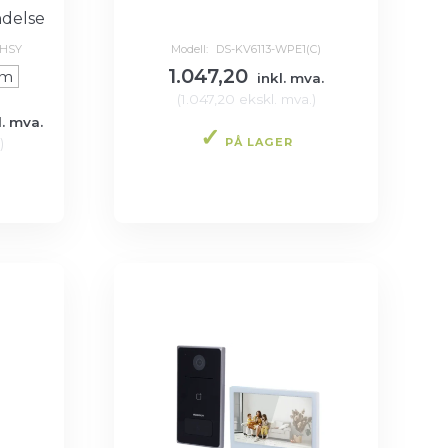
delse
ZHSY
Modell:
DS-KV6113-WPE1(C)
1.047,20
mm
inkl. mva.
(
1.047,20
ekskl. mva.
)
l. mva.
PÅ LAGER
)