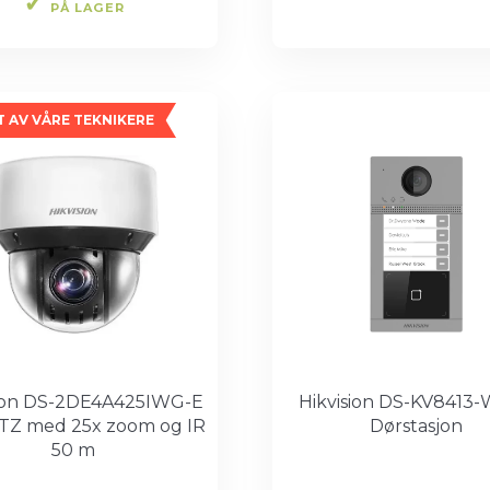
PÅ LAGER
 AV VÅRE TEKNIKERE
sion DS-2DE4A425IWG-E
Hikvision DS-KV8413
TZ med 25x zoom og IR
Dørstasjon
50 m