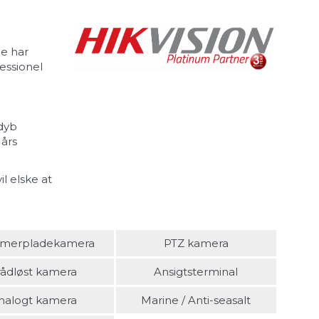
De har
essionel
 dyb
 års
l elske at
merpladekamera
PTZ kamera
rådløst kamera
Ansigtsterminal
nalogt kamera
Marine / Anti-seasalt