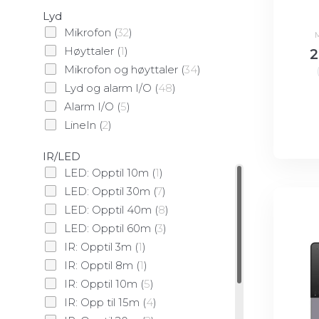
Lyd
Panorama
(
1
)
Mikrofon
(
32
)
Eksplosjons-sikker
(
1
)
M
Høyttaler
(
1
)
2
Skjult
(
3
)
Mikrofon og høyttaler
(
34
)
Innebygd
(
1
)
Lyd og alarm I/O
(
48
)
Alarm I/O
(
5
)
LineIn
(
2
)
IR/LED
LED: Opptil 10m
(
1
)
LED: Opptil 30m
(
7
)
LED: Opptil 40m
(
8
)
LED: Opptil 60m
(
3
)
IR: Opptil 3m
(
1
)
IR: Opptil 8m
(
1
)
IR: Opptil 10m
(
5
)
IR: Opp til 15m
(
4
)