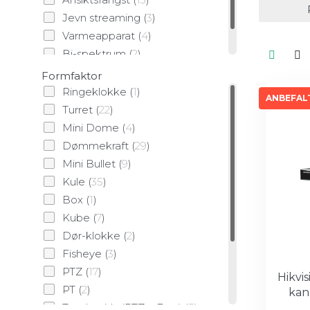
Jevn streaming
(
3
)
Varmeapparat
(
4
)
Bi-spektrum
(
2
)
ATEX
(
1
)
Formfaktor
Ringeklokke
(
1
)
ANBEFALT
Turret
(
22
)
Mini Dome
(
4
)
Dømmekraft
(
29
)
Mini Bullet
(
9
)
Kule
(
35
)
Box
(
1
)
Kube
(
7
)
Dør-klokke
(
2
)
Fisheye
(
3
)
PTZ
(
17
)
Hikvi
PT
(
2
)
kan
TandemVu (PTZ + Fast)
(
5
)