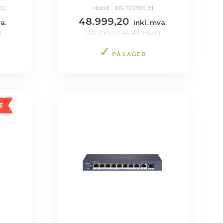
C)
Modell:
IDS-TCV900-BI
48.999,20
a.
inkl. mva.
)
(
48.999,20
ekskl. mva.
)
PÅ LAGER
E