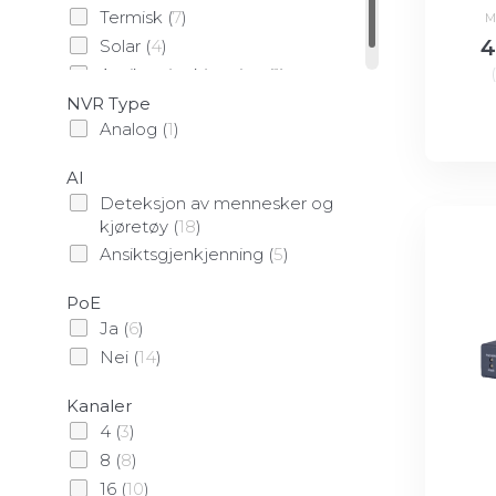
Termisk
(
7
)
M
4
Solar
(
4
)
Ansiktsgjenkjenning
(
1
)
NVR Type
Analog
(
1
)
AI
Deteksjon av mennesker og
kjøretøy
(
18
)
Ansiktsgjenkjenning
(
5
)
PoE
Ja
(
6
)
Nei
(
14
)
Kanaler
4
(
3
)
8
(
8
)
16
(
10
)