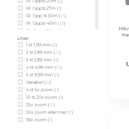
IR: Opptil 20m
(
2
)
IR: Opptil 27m
(
1
)
IR: Opp til 30m
(
34
)
IR: Opptil 40m
(
18
)
Hikv
IR: Opptil 50m
(
3
)
med
Linse
IR: Opp til 60m
(
16
)
1 til 1,99 mm
(
3
)
IR: Opp til 80m
(
7
)
2 til 2,99 mm
(
41
)
IR: Opp til 100m
(
5
)
3 til 3,99 mm
(
3
)
IR: Opp til 150m
(
2
)
1
4 til 4,99 mm
(
35
)
IR: Opp til 200m
(
5
)
5 til 9,99 mm
(
5
)
IR: Opptil 250m
(
7
)
Variabel
(
26
)
IR: Opp til 300m
(
2
)
4 til 5x zoom
(
2
)
IR: Opptil 500m
(
2
)
10 til 20x zoom
(
1
)
IR+LED: Opptil 30m
(
9
)
25x zoom
(
10
)
Ingen
(
2
)
30x zoom eller mer
(
7
)
36x zoom
(
1
)