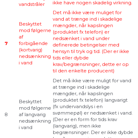
ikke have nogen skadelig virkning.
vandstråler
Det må ikke være muliget for
vand at trænge ind i skadelige
Beskyttet
mængder, når kapslingen
mod følgerne
(produktet fx telefon) er
af
nedsænket i vand under
7
forbigående
definerede betingelser med
(kortvarig)
hensyn til tryk og tid. (Der er ikke
nedsænkning
tids eller dybde
i vand
krav/begrænsninger, dette er op
til den enkelte producent)
Det må ikke være muligt for vand
at trænge ind i skadelige
mængder, når kapslingen
(produktet fx telefon) langvarigt
Beskyttet
(fx undervandslys i en
mod følgerne
svømmepøl) er nedsænket i vand.
8
af langvarig
(Der er en form for tids krav
nedsænkning
(langvarig), men ikke
i vand
begrænsninger. Der er ikke dybde