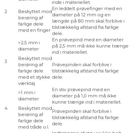
inde i materiellet.
En leddelt prøvefinger med en
2
Beskyttet mod
diameter på 12 mm og en
berøring af
længde på 80 mm skal forblive i
farlige dele
tilstrækkelig afstand fra farlige
med en finger
dele.
En prøvepind med en diameter
>2,5 mm i
på 2,5 mm må ikke kunne trænge
diameter
ind i materiellet.
Beskyttet mod
3
berøring af
Prøvepinden skal forblive i
farlige dele
tilstrækkelig afstand fra farlige
med et stykke
dele.
værktøj
En stiv prøvepind med en
>1 mm i
diameter på 1,0 mm må ikke
diameter
kunne trænge ind i materiellet.
4
Beskyttet mod
Prøvepinden skal forblive i
berøring af
tilstrækkelig afstand fra farlige
farlige dele
dele.
med tråde o.l.