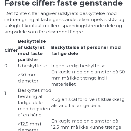
Første ciffer: faste genstande
Det første ciffer angiver udstyrets beskyttelse mod
indtrængning af faste genstande, eksempelvis støv, og
utilsigtet kontakt mellem spændingsførende dele og
kropsdele som for eksempel fingre.
Beskyttelse
af udstyret
Beskyttelse af personer mod
Ciffer
mod faste
farlige dele
partikler
0
Ubeskyttelse
Ingen særlig beskyttelse.
En kugle med en diameter på 50
>50 mm i
mm må ikke trænge ind i
diameter
materiellet.
Beskyttet mod
1
berøring af
Kuglen skal forblive i tilstrækkelig
farlige dele
afstand fra farlige dele.
med bagsiden
af en hånd
En kugle med en diameter på
>12,5 mm i
12,5 mm må ikke kunne trænge
diameter