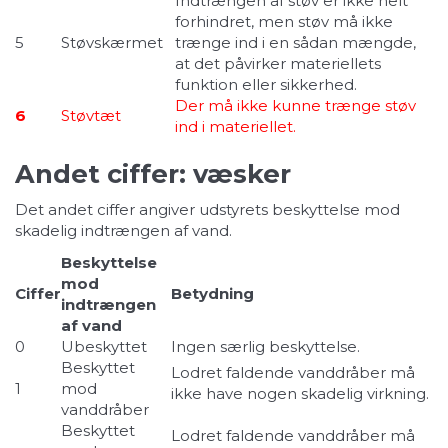
Indtrængen af støv er ikke helt
forhindret, men støv må ikke
5
Støvskærmet
trænge ind i en sådan mængde,
at det påvirker materiellets
funktion eller sikkerhed.
Der må ikke kunne trænge støv
6
Støvtæt
ind i materiellet.
Andet ciffer: væsker
Det andet ciffer angiver udstyrets beskyttelse mod
skadelig indtrængen af vand.
Beskyttelse
mod
Ciffer
Betydning
indtrængen
af vand
0
Ubeskyttet
Ingen særlig beskyttelse.
Beskyttet
Lodret faldende vanddråber må
1
mod
ikke have nogen skadelig virkning.
vanddråber
Beskyttet
Lodret faldende vanddråber må