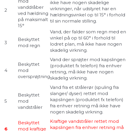
mod
ikke have nogen skadelige
vanddråber
virkninger, når udstyret har en
2
ved hældning
hældningsvinkel op til 15° i forhold
på maksimalt
til sin normale stilling.
15°
Vand, der falder som regn med en
vinkel på op til 60° i forhold til
Beskyttet
3
lodret plan, må ikke have nogen
mod regn
skadelig virkning.
Vand der sprøjter mod kapslingen
Beskyttet
(produktet fx telefon) fra enhver
4
mod
retning, må ikke have nogen
oversprøjtning
skadelig virkning.
Vand fra et strålerør (spuling fra
slanger/ dyser) rettet mod
Beskyttet
kapslingen (produktet fx telefon)
5
mod
fra enhver retning må ikke have
vandstråler
nogen skadelig virkning.
Kraftige vandstråler rettet mod
Beskyttet
kapslingen fra enhver retning må
6
mod kraftige