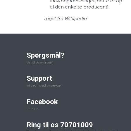
krav/begrænsninger, dette er op
til den enkelte producent)
taget fra
Wikipedia
Spørgsmål?
Send os en mail
Support
Vi ved hvad vi sælger
Facebook
Like us
Ring til os 70701009