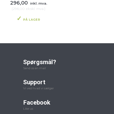
296,00
inkl. mva.
(
296,00
ekskl. mva.
)
PÅ LAGER
Spørgsmål?
Send os en mail
Support
Vi ved hvad vi sælger
Facebook
Like us