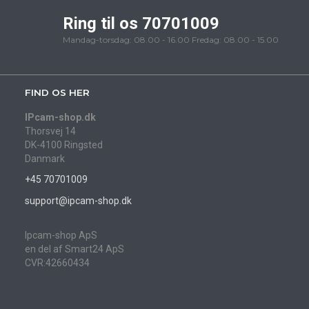
Ring til os 70701009
Mandag-torsdag: 08.00 - 16.00 Fredag: 08.00 - 15.00
FIND OS HER
IPcam-shop.dk
Thorsvej 14
DK-4100 Ringsted
Danmark
+45 70701009
support@ipcam-shop.dk
Ipcam-shop ApS
en del af Smart24 ApS
CVR:42660434