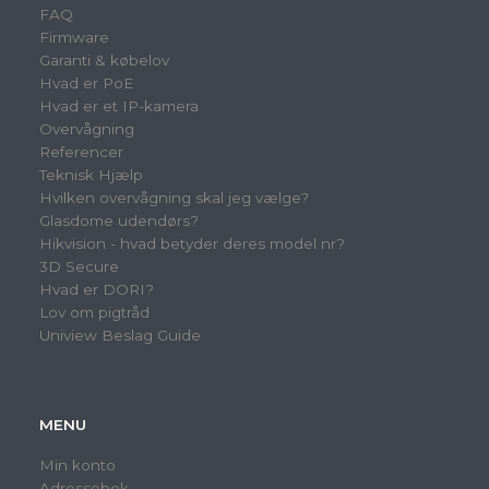
FAQ
Firmware
Garanti & købelov
Hvad er PoE
Hvad er et IP-kamera
Overvågning
Referencer
Teknisk Hjælp
Hvilken overvågning skal jeg vælge?
Glasdome udendørs?
Hikvision - hvad betyder deres model nr?
3D Secure
Hvad er DORI?
Lov om pigtråd
Uniview Beslag Guide
MENU
Min konto
Adressebok