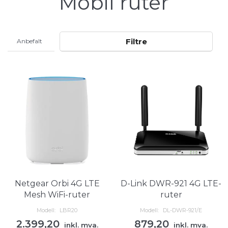
Mobil ruter
Filtre
Netgear Orbi 4G LTE
D-Link DWR-921 4G LTE-
Mesh WiFi-ruter
ruter
Modell:
LBR20
Modell:
DL-DWR‑921/E
2.399,20
879,20
inkl. mva.
inkl. mva.