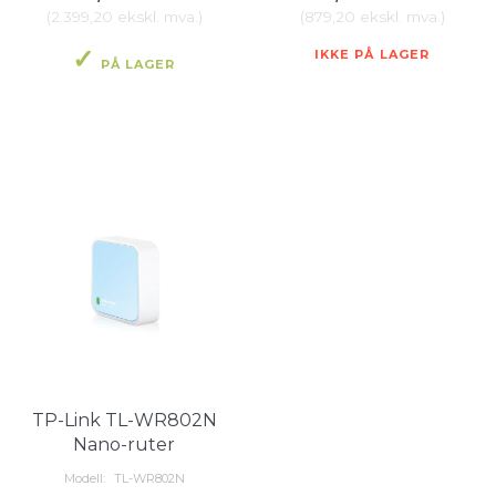
(
2.399,20
ekskl. mva.
)
(
879,20
ekskl. mva.
)
IKKE PÅ LAGER
PÅ LAGER
TP-Link TL-WR802N
Nano-ruter
Modell:
TL-WR802N