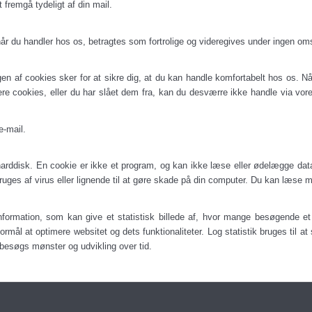
 fremgå tydeligt af din mail.
r, når du handler hos os, betragtes som fortrolige og videregives under ingen o
en af cookies sker for at sikre dig, at du kan handle komfortabelt hos os. N
re cookies, eller du har slået dem fra, kan du desværre ikke handle via vor
e-mail.
 harddisk. En cookie er ikke et program, og kan ikke læse eller ødelægge dat
ruges af virus eller lignende til at gøre skade på din computer. Du kan læs
information, som kan give et statistisk billede af, hvor mange besøgende et
rmål at optimere websitet og dets funktionaliteter. Log statistik bruges til a
s besøgs mønster og udvikling over tid.