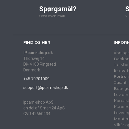
Spørgsmål?
S
Send os en mail
Vi
FIND OS HER
INFOR
IPcam-shop.dk
Åbnings
Thorsvej 14
Dankort
DK-4100 Ringsted
handler
Danmark
E-mærk
Fortrol
+45 70701009
Garanti
support@ipcam-shop.dk
Betinge
Lov om 
Kontak
Ipcam-shop ApS
Kundes
en del af Smart24 ApS
Leverin
CVR:42660434
Monter
Vilkår 