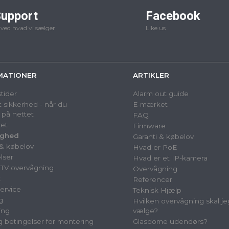
upport
Facebook
 ved hvad vi sælger
Like us
MATIONER
ARTIKLER
tider
Alarm out guide
 sikkerhed - når du
E-mærket
 på nettet
FAQ
et
Firmware
ighed
Garanti & købelov
 & købelov
Hvad er PoE
lser
Hvad er et IP-kamera
TV overvågning
Overvågning
t
Referencer
ervice
Teknisk Hjælp
g
Hvilken overvågning skal je
ing
vælge?
og betingelser for montering
Glasdome udendørs?