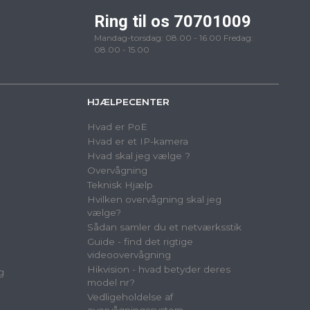
Ring til os 70701009
Mandag-torsdag: 08.00 - 16.00 Fredag:
08.00 - 15.00
HJÆLPECENTER
Hvad er PoE
Hvad er et IP-kamera
Hvad skal jeg vælge ?
Overvågning
Teknisk Hjælp
Hvilken overvågning skal jeg
vælge?
Sådan samler du et netværksstik
Guide - find det rigtige
videoovervågning
Hikvision - hvad betyder deres
g
model nr?
Vedligeholdelse af