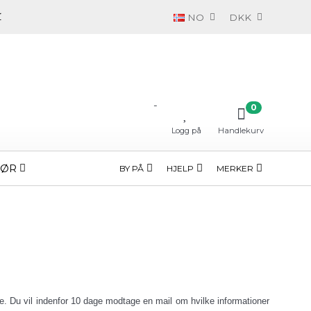
NO
DKK
-
0
Logg på
Handlekurv
HØR
BY PÅ
HJELP
MERKER
sse. Du vil indenfor 10 dage modtage en mail om hvilke informationer