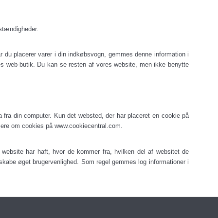
mstændigheder.
år du placerer varer i din indkøbsvogn, gemmes denne information i
es web-butik. Du kan se resten af vores website, men ikke benytte
a fra din computer.
Kun det websted, der har placeret en cookie på
e mere om cookies på www.cookiecentral.com.
 website har haft, hvor de kommer fra, hvilken del af websitet de
t skabe øget brugervenlighed.
Som regel gemmes log informationer i