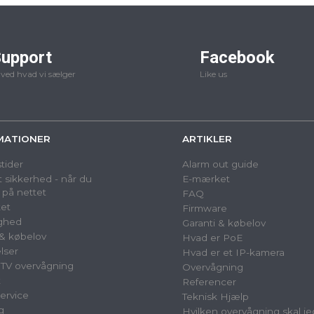
upport
Facebook
 ved hvad vi sælger
Like us
MATIONER
ARTIKLER
tider
Alarm out guide
 sikkerhed - når du
E-mærket
 på nettet
FAQ
et
Firmware
ighed
Garanti & købelov
 & købelov
Hvad er PoE
lser
Hvad er et IP-kamera
TV overvågning
Overvågning
t
Referencer
ervice
Teknisk Hjælp
g
Hvilken overvågning skal je