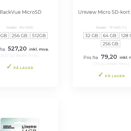
BlackVue MicroSD
Uniview Micro SD-kor
Modell:
BV-MSD
Modell:
TF-XXG-T-L
 GB
256 GB
512GB
32 GB
64 GB
128
256 GB
527,20
fra
inkl. mva.
(
527,20
ekskl. mva.
)
79,20
Pris fra
inkl. 
(
79,20
ekskl. mva.
)
PÅ LAGER
PÅ LAGER