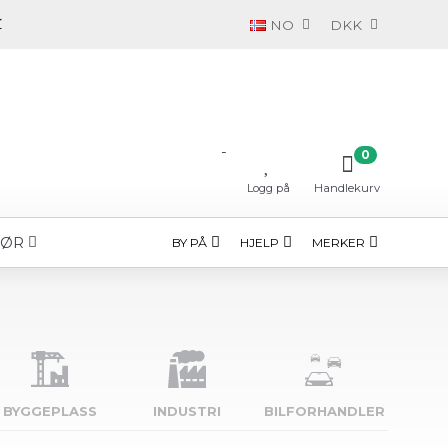
NO
DKK
-
0
Logg på
Handlekurv
HØR
BY PÅ
HJELP
MERKER
BYGGE­PLASS
INDUSTRI
BILFORHANDLER