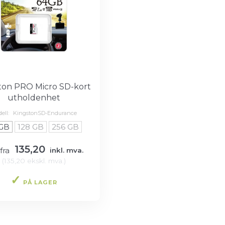
ton PRO Micro SD-kort
utholdenhet
ell:
KingstonSD-Endurance
 GB
128 GB
256 GB
135,20
fra
inkl. mva.
(
135,20
ekskl. mva.
)
PÅ LAGER