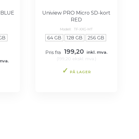
t BLUE
Uniview PRO Micro SD-kort
RED
Modell:
TF-XXG-MT
 GB
64 GB
128 GB
256 GB
199,20
Pris fra
inkl. mva.
(
199,20
ekskl. mva.
)
mva.
PÅ LAGER