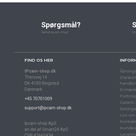
Spørgsmål?
S
Send os en mail
Vi
FIND OS HER
INFOR
IPcam-shop.dk
Åbnings
Thorsvej 14
Dankort
DK-4100 Ringsted
handler
Danmark
E-mærk
Fortrol
+45 70701009
Garanti
support@ipcam-shop.dk
Betinge
Lov om 
Kontak
Ipcam-shop ApS
Kundes
en del af Smart24 ApS
Leverin
CVR:42660434