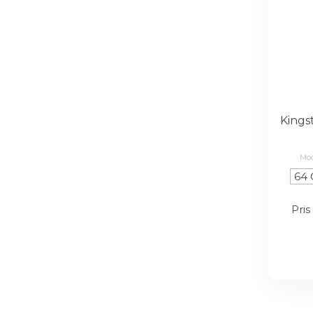
Kings
Mod
64
Pris 