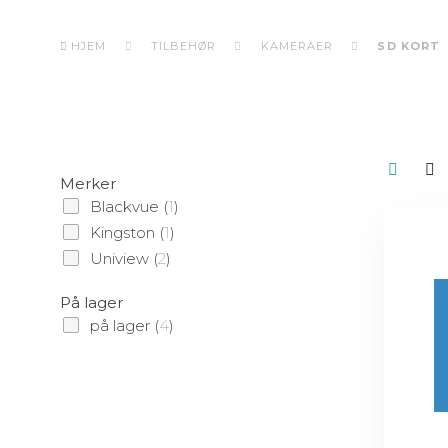
HJEM
TILBEHØR
KAMERAER
SD KORT
Merker
Blackvue
(
1
)
Kingston
(
1
)
Uniview
(
2
)
På lager
på lager
(
4
)