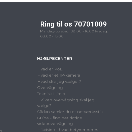
Ring til os 70701009
Mandag-torsdag: 08.00 - 16.00 Fredag:
08.00 - 15.00
HJÆLPECENTER
Hvad er PoE
Hvad er et IP-kamera
Hvad skal jeg vælge ?
Overvågning
Teknisk Hjælp
Hvilken overvågning skal jeg
vælge?
Sådan samler du et netværksstik
Guide - find det rigtige
videoovervågning
Hikvision - hvad betyder deres
g