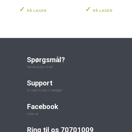
PÅ LAGER
PÅ LAGER
Spørgsmål?
Send os en mail
Support
Vi ved hvad vi sælger
Facebook
Like us
Ring til os 70701009