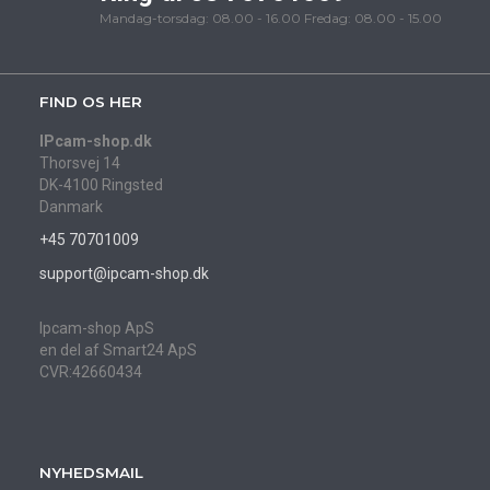
Mandag-torsdag: 08.00 - 16.00 Fredag: 08.00 - 15.00
FIND OS HER
IPcam-shop.dk
Thorsvej 14
DK-4100 Ringsted
Danmark
+45 70701009
support@ipcam-shop.dk
Ipcam-shop ApS
en del af Smart24 ApS
CVR:42660434
NYHEDSMAIL