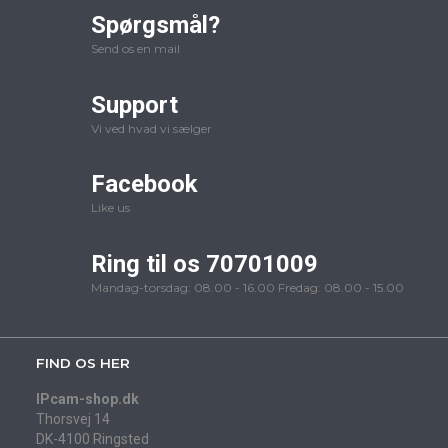
Spørgsmål?
Send os en mail
Support
Vi ved hvad vi sælger
Facebook
Like us
Ring til os 70701009
Mandag-torsdag: 08.00 - 16.00 Fredag: 08.00 - 15.00
FIND OS HER
IPcam-shop.dk
Thorsvej 14
DK-4100 Ringsted