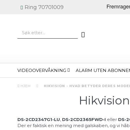
Ring 70701009
VIDEOOVERVÅKNING
ALARM UTEN ABONNE
HJEM
HIKVISION - HVAD BETYDER DERES MODE
Hikvisio
DS-2CD2347G1-LU
,
DS-2CD2365FWD-I
eller
DS-2
Der er faktisk en mening med galskaben, og vi håber