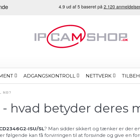
MENT
ADGANGSKONTROLL
NETTVERK
TILBE
L NR?
n - hvad betyder deres 
CD2346G2-ISU/SL
? Man sidder sikkert og tænker er der en
 følgende kan få forvirringen til at forsvinde og give en f