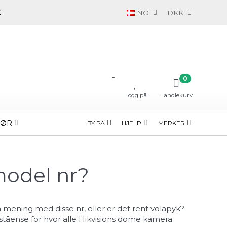
NO
DKK
-
0
Logg på
Handlekurv
HØR
BY PÅ
HJELP
MERKER
model nr?
 mening med disse nr, eller er det rent volapyk?
orståense for hvor alle Hikvisions dome kamera