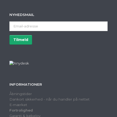
NYHEDSMAIL
Email-
adresse
Tilmeld
Afmeld
INFORMATIONER
Åbningstider
Dankort sikkerhed - når du handler på nettet
E-mærket
Fortrolighed
Garanti & købelov