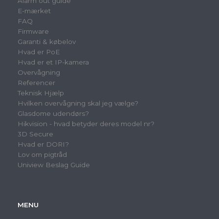
Alarm out guide
E-mærket
FAQ
Firmware
Garanti & købelov
Hvad er PoE
Hvad er et IP-kamera
Overvågning
Referencer
Teknisk Hjælp
Hvilken overvågning skal jeg vælge?
Glasdome udendørs?
Hikvision - hvad betyder deres model nr?
3D Secure
Hvad er DORI?
Lov om pigtråd
Uniview Beslag Guide
MENU