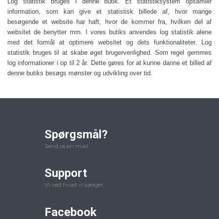
Log statistik bruges i denne butik. Et statistiksystem opsamler
information, som kan give et statistisk billede af, hvor mange
besøgende et website har haft, hvor de kommer fra, hvilken del af
websitet de benytter mm. I vores butiks anvendes log statistik alene
med det formål at optimere websitet og dets funktionaliteter. Log
statistik bruges til at skabe øget brugervenlighed.
Som regel gemmes
log informationer i op til 2 år. Dette gøres for at kunne danne et billed af
denne butiks besøgs mønster og udvikling over tid.
Spørgsmål?
Send os en mail
Support
Vi ved hvad vi sælger
Facebook