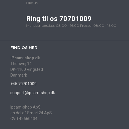
Like us
Ring til os 70701009
Mandag-torsdag: 08.00 - 16.00 Fredag: 08.00 - 15.00
FIND OS HER
IPcam-shop.dk
Thorsvej 14
DK-4100 Ringsted
Danmark
+45 70701009
support@ipcam-shop.dk
Ipcam-shop ApS
en del af Smart24 ApS
CVR:42660434