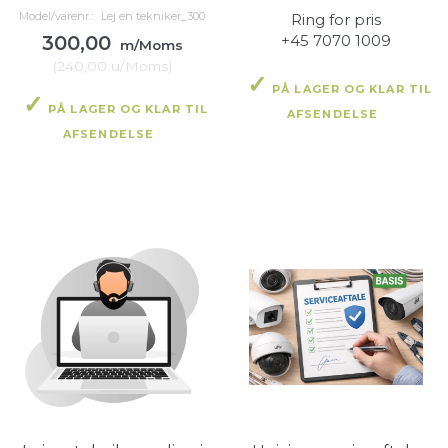
Model/varenr.:
Lej en tekniker_300
Ring for pris
300,00
+45 7070 1009
m/Moms
(
240,00
u/Moms
)
PÅ LAGER OG KLAR TIL
PÅ LAGER OG KLAR TIL
AFSENDELSE
AFSENDELSE