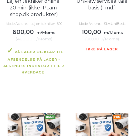
Lej en tekniker online i
Uniview serviceaftale
20 min. (ikke IPcam-
basis (1 md.)
shop.dk produkter)
Model/varenr.:
Lej en tekniker_600
Model/varenr.:
SLA:UniBasis
600,00
100,00
m/Moms
m/Moms
(
480,00
u/Moms
)
(
80,00
u/Moms
)
IKKE PÅ LAGER
PÅ LAGER OG KLAR TIL
AFSENDELSE PÅ LAGER -
AFSENDES INDENFOR 1 TIL 2
HVERDAGE