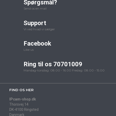
Spørgsmål?
Send os en mail
Support
Vi ved hvad vi sælger
Facebook
Like us
Ring til os 70701009
Mandag-torsdag: 08.00 - 16.00 Fredag: 08.00 - 15.00
FIND OS HER
IPcam-shop.dk
Thorsvej 14
DK-4100 Ringsted
Danmark