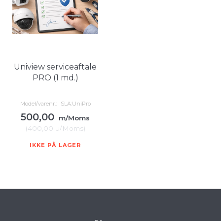
Uniview serviceaftale
PRO (1 md.)
Model/varenr.:
SLA:UniPro
500,00
m/Moms
(
400,00
u/Moms
)
IKKE PÅ LAGER