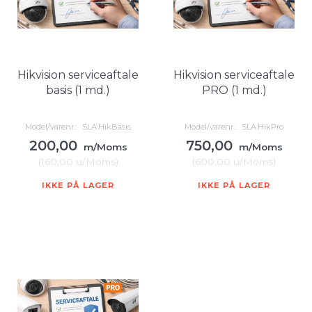
Hikvision serviceaftale
Hikvision serviceaftale
basis (1 md.)
PRO (1 md.)
Model/varenr.:
SLA:HikBasis
Model/varenr.:
SLA:HikPro
200,00
750,00
m/Moms
m/Moms
(
160,00
u/Moms
)
(
600,00
u/Moms
)
IKKE PÅ LAGER
IKKE PÅ LAGER