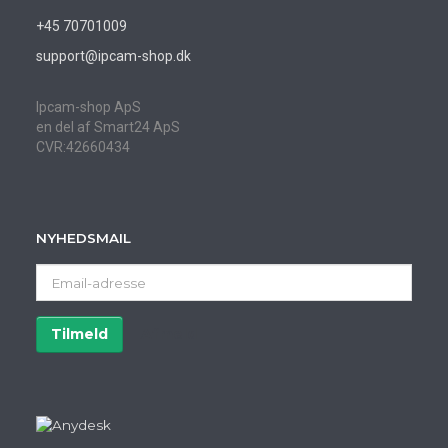
+45 70701009
support@ipcam-shop.dk
Ipcam-shop ApS
en del af Smart24 ApS
CVR:42660434
NYHEDSMAIL
Email-
adresse
Tilmeld
Afmeld