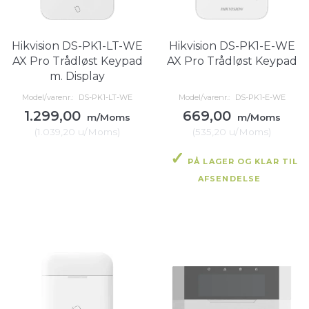
Hikvision DS-PK1-LT-WE
Hikvision DS-PK1-E-WE
AX Pro Trådløst Keypad
AX Pro Trådløst Keypad
m. Display
Model/varenr.:
DS-PK1-LT-WE
Model/varenr.:
DS-PK1-E-WE
1.299,00
669,00
m/Moms
m/Moms
(
1.039,20
u/Moms
)
(
535,20
u/Moms
)
PÅ LAGER OG KLAR TIL
PÅ LAGER OG KLAR TIL
AFSENDELSE
AFSENDELSE