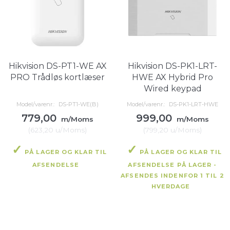
Hikvision DS-PT1-WE AX
Hikvision DS-PK1-LRT-
PRO Trådløs kortlæser
HWE AX Hybrid Pro
Wired keypad
Model/varenr.:
DS-PT1-WE(B)
Model/varenr.:
DS-PK1-LRT-HWE
779,00
999,00
m/Moms
m/Moms
(
623,20
u/Moms
)
(
799,20
u/Moms
)
PÅ LAGER OG KLAR TIL
PÅ LAGER OG KLAR TIL
AFSENDELSE
AFSENDELSE PÅ LAGER -
AFSENDES INDENFOR 1 TIL 2
HVERDAGE