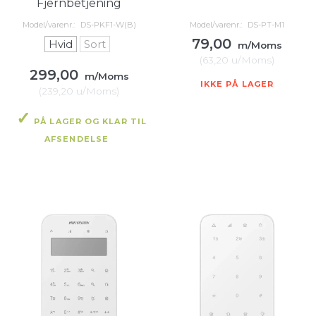
Fjernbetjening
Model/varenr.:
DS-PKF1-W(B)
Model/varenr.:
DS-PT-M1
79,00
Hvid
Sort
m/Moms
(
63,20
u/Moms
)
299,00
m/Moms
IKKE PÅ LAGER
(
239,20
u/Moms
)
PÅ LAGER OG KLAR TIL
AFSENDELSE