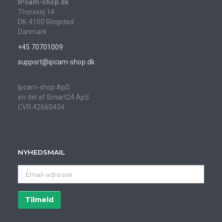
IPcam-shop.dk
Thorsvej 14
DK-4100 Ringsted
Danmark
+45 70701009
support@ipcam-shop.dk
Ipcam-shop ApS
en del af Smart24 ApS
CVR:42660434
NYHEDSMAIL
Email-
adresse
Tilmeld
Afmeld