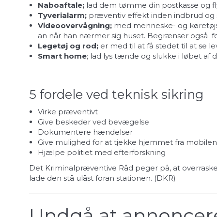
Naboaftale;
lad dem tømme din postkasse og flytt
Tyverialarm;
præventiv effekt inden indbrud og 
Videoovervågning;
med menneske- og køretøjsfil
an når han nærmer sig huset. Begrænser også for
Legetøj og rod;
er med til at få stedet til at se 
Smart home
; lad lys tænde og slukke i løbet af 
5 fordele ved teknisk sikring
Virke præventivt
Give beskeder ved bevægelse
Dokumentere hændelser
Give mulighed for at tjekke hjemmet fra mobilen
Hjælpe politiet med efterforskning
Det Kriminalpræventive Råd peger på, at overrasken
lade den stå ulåst foran stationen. (
DKR
)
Undgå at annoncere 