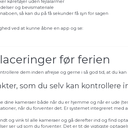
r køretøjer uden fejlalarmer
elser og bevismateriale
er naboen, så kan du på få sekunder få syn for sagen
ryghed ved at kunne åbne en app og se:
ceringer før ferien
ollere dem inden afrejse og gerne i så god tid, at du kan nå 
nkter, som du selv kan kontrollere 
se dine kameraer både når du er hjemme og når er ude (test 
fikationer, når du forventer det. Er systemet integreret med a
ndt og vink til alle kameraer og gå derefter ind og find opt
er ser ud som du forventer. Det er tit de vigtigste optagel