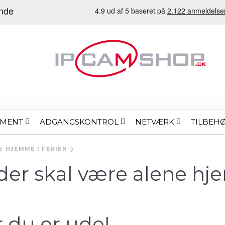
EMENT
ADGANGSKONTROL
NETVÆRK
TILBEH
 HJEMME I FERIEN :)
, der skal være alene hje
 du er ude!