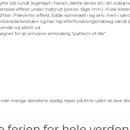
e lidt rundt legetøjet i haven, sætte deres bil i din indkør
stresse effekt under indbrud (sirene, tåge mm.). Husk klist
ter. Præventiv effekt, både kameraet i sig selv, men i sær
beredelsestiden og har høj efterforskningsmæssig værdi (is
levende og aktivt ud.
døgnet for at simulere almindelig "pattern-of-life"
de mange danskere stadig rejser på ferie uden at lave disse
ferien for hele verden