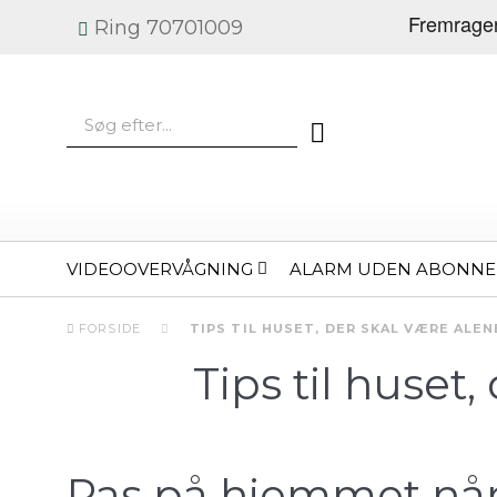
Ring 70701009
VIDEOOVERVÅGNING
ALARM UDEN ABONN
FORSIDE
TIPS TIL HUSET, DER SKAL VÆRE ALENE
Tips til huset
Pas på hjemmet når