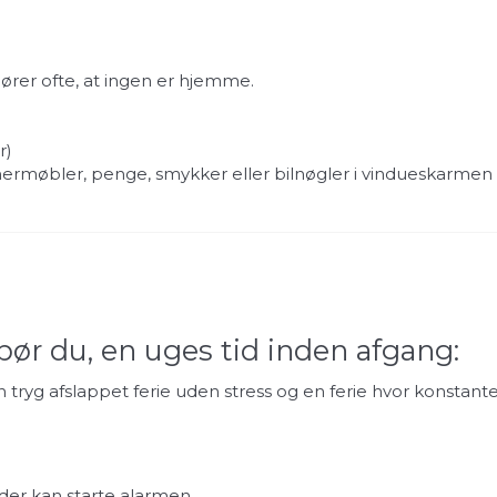
slører ofte, at ingen er hjemme.
r)
rmøbler, penge, smykker eller bilnøgler i vindueskarmen 
 bør du, en uges tid inden afgang:
 tryg afslappet ferie uden stress og en ferie hvor konstan
 der kan starte alarmen