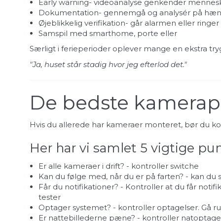
Early warning- videoanalyse genkender menneske
Dokumentation- gennemgå og analysér på hænd
Øjeblikkelig verifikation- går alarmen eller ring
Samspil med smarthome, porte eller
Særligt i ferieperioder oplever mange en ekstra t
"Ja, huset står stadig hvor jeg efterlod det."
De bedste kamerapla
Hvis du allerede har kameraer monteret, bør du kontr
Her har vi samlet 5 vigtige pu
Er alle kameraer i drift? - kontroller switche
Kan du følge med, når du er på farten? - kan du 
Får du notifikationer? - Kontroller at du får noti
tester
Optager systemet? - kontroller optagelser. Gå ru
Er nattebillederne pæne? - kontroller natoptagels