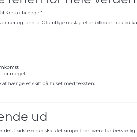
il Kreta i 14 dage!"
ner og familie. Offentlige opslag eller billeder i realtid k
jemkomst
er for meget
 at hænge et skilt på huset med teksten:
evende ud
ærdet. I sidste ende skal det simpelthen være for besværligt, 