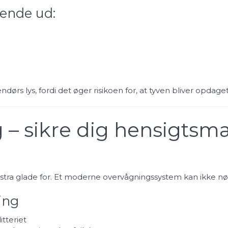
evende ud:
rs lys, fordi det øger risikoen for, at tyven bliver opdaget.
– sikre dig hensigtsm
 ekstra glade for. Et moderne overvågningssystem kan ikke nø
ing
tteriet