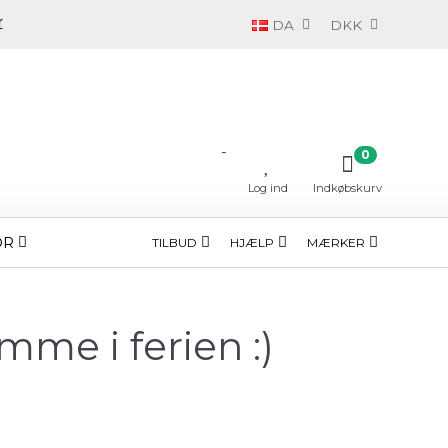
DA
DKK
-
0
Log ind
Indkøbskurv
ØR
TILBUD
HJÆLP
MÆRKER
mme i ferien :)