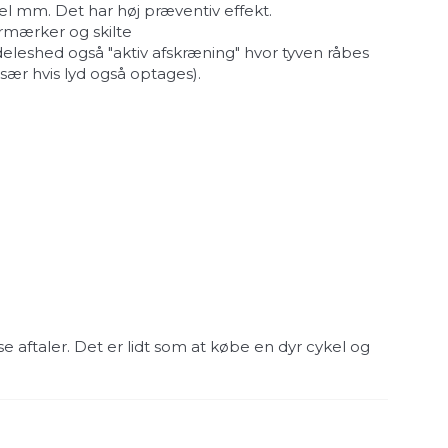
sel mm. Det har høj præventiv effekt.
ermærker og skilte
deleshed også "aktiv afskræning" hvor tyven råbes
ær hvis lyd også optages).
 aftaler. Det er lidt som at købe en dyr cykel og