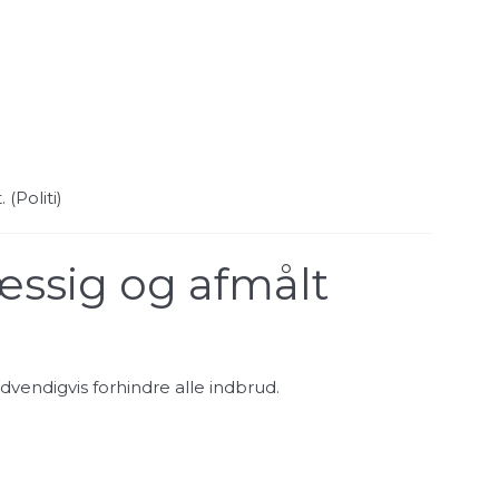
 (
Politi
)
æssig og afmålt
dvendigvis forhindre alle indbrud.