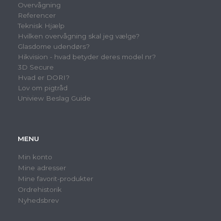
Overvågning
Referencer
Teknisk Hjælp
Hvilken overvågning skal jeg vælge?
Glasdome udendørs?
Hikvision - hvad betyder deres model nr?
3D Secure
Hvad er DORI?
Lov om pigtråd
Uniview Beslag Guide
MENU
Min konto
Mine adresser
Mine favorit-produkter
Ordrehistorik
Nyhedsbrev