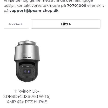
Vi hjælper dig gerne med at finde det helt rigtige
udstyr, kontakt vores teknikere på
70701009
eller skriv
på
support@ipcam-shop.dk
Filtre
Hikvision DS-
2DF8C442IXS-AELW(T5)
4MP 42x PTZ Hi-PoE