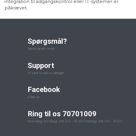
integration til adgangskontrol eller IT-systemer er
påkrævet.
Spørgsmål?
Send os en mail
Support
Vi ved hvad vi sælger
Facebook
Like us
Ring til os 70701009
Mandag-torsdag: 08.00 - 16.00 Fredag: 08.00 - 15.00