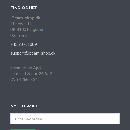
FIND OS HER
IPcam-shop.dk
Thorsvej 14
DK-4100 Ringsted
Danmark
+45 70701009
support@ipcam-shop.dk
Ipcam-shop ApS
en del af Smart24 ApS
CVR:42660434
NYHEDSMAIL
Email-
adresse