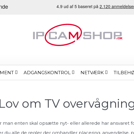
EMENT
ADGANGSKONTROL
NETVÆRK
TILBEH
Lov om TV overvågnin
når man enten skal opsætte nyt- eller allerede har ansvaret 
r du alle de regler der omhandler placering, anvendelse, pa