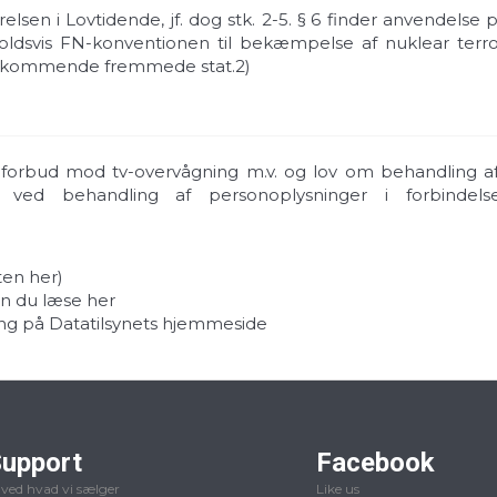
elsen i Lovtidende, jf. dog stk. 2-5. § 6 finder anvendel
oldsvis FN-konventionen til bekæmpelse af nuklear terr
vedkommende fremmede stat.
2)
 forbud mod tv-overvågning m.v. og lov om behandling af
n ved behandling af personoplysninger i forbindel
sten her
)
an du læse
her
ing på
Datatilsynets hjemmeside
upport
Facebook
 ved hvad vi sælger
Like us