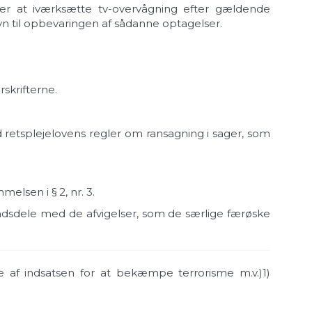
ger at iværksætte tv-overvågning efter gældende
syn til opbevaringen af sådanne optagelser.
rskrifterne.
etsplejelovens regler om ransagning i sager, som
elsen i § 2, nr. 3.
ndsdele med de afvigelser, som de særlige færøske
lse af indsatsen for at bekæmpe terrorisme m.v.)
1)