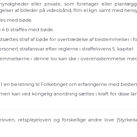
myndigheder eller private, som foretager eller planlæg
gelser af billeder på videobånd, film el.lign. samt med hen
raffes med bøde.
 4 b straffes med bøde.
astsættes straf af bøde for overtrædelse af bestemmelser i fo
oner) strafansvar efter reglerne i straffelovens 5. kapitel.
emmelserne i denne lov kan ske i overensstemmelse med r
-11 en beretning til Folketinget om erfaringerne med bestemm
en kan ved kongelig anordning sættes i kraft for disse la
eloven, retsplejeloven og forskellige andre love (Styrke