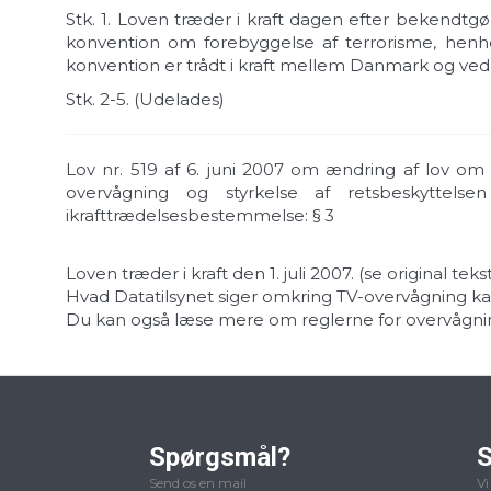
Stk. 1.
Loven træder i kraft dagen efter bekendtgør
konvention om forebyggelse af terrorisme, henh
konvention er trådt i kraft mellem Danmark og 
Stk. 2-5.
(Udelades)
Lov nr. 519 af 6. juni 2007 om ændring af lov om
overvågning og styrkelse af retsbeskyttelse
ikrafttrædelsesbestemmelse: § 3
Loven træder i kraft den 1. juli 2007. (
se original tek
Hvad Datatilsynet siger omkring TV-overvågning k
Du kan også læse mere om reglerne for overvågn
Spørgsmål?
S
Send os en mail
Vi