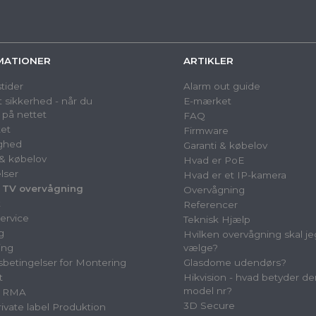
MATIONER
ARTIKLER
tider
Alarm out guide
 sikkerhed - når du
E-mærket
 på nettet
FAQ
et
Firmware
ighed
Garanti & købelov
 & købelov
Hvad er PoE
lser
Hvad er et IP-kamera
 TV overvågning
Overvågning
t
Referencer
ervice
Teknisk Hjælp
g
Hvilken overvågning skal je
ing
vælge?
betingelser for Montering
Glasdome udendørs?
t
Hikvision - hvad betyder de
model nr?
& RMA
3D Secure
vate label Produktion