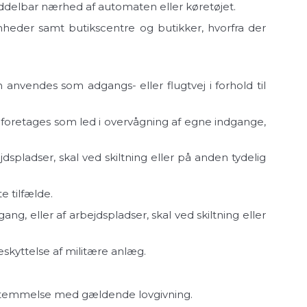
iddelbar nærhed af automaten eller køretøjet.
omheder samt butikscentre og butikker, hvorfra der
 anvendes som adgangs- eller flugtvej i forhold til
n foretages som led i overvågning af egne indgange,
jdspladser, skal ved skiltning eller på anden tydelig
e tilfælde.
ng, eller af arbejdspladser, skal ved skiltning eller
eskyttelse af militære anlæg.
ensstemmelse med gældende lovgivning.