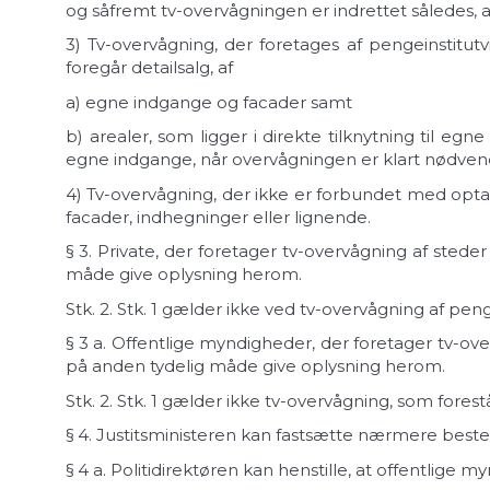
og såfremt tv-overvågningen er indrettet således, 
3)
Tv-overvågning, der foretages af pengeinstitutv
foregår detailsalg, af
a)
egne indgange og facader samt
b)
arealer, som ligger i direkte tilknytning til eg
egne indgange, når overvågningen er klart nødvend
4)
Tv-overvågning, der ikke er forbundet med optage
facader, indhegninger eller lignende.
§ 3.
Private, der foretager tv-overvågning af steder e
måde give oplysning herom.
Stk. 2.
Stk. 1 gælder ikke ved tv-overvågning af pengetr
§ 3 a.
Offentlige myndigheder, der foretager tv-overvå
på anden tydelig måde give oplysning herom.
Stk. 2.
Stk. 1 gælder ikke tv-overvågning, som forestå
§ 4.
Justitsministeren kan fastsætte nærmere bestemmels
§ 4 a.
Politidirektøren kan henstille, at offentlige