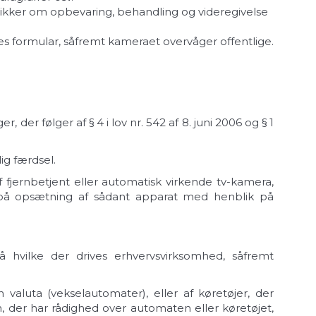
ikker om opbevaring, behandling og videregivelse
res formular, såfremt kameraet overvåger offentlige.
er følger af § 4 i lov nr. 542 af 8. juni 2006 og § 1
ig færdsel.
fjernbetjent eller automatisk virkende tv-kamera,
e på opsætning af sådant apparat med henblik på
 hvilke der drives erhvervsvirksomhed, såfremt
aluta (vekselautomater), eller af køretøjer, der
, der har rådighed over automaten eller køretøjet,