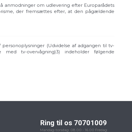
se på anmodninger om udlevering efter Europarådets
orisme, der fremsættes efter, at den pågældende
 personoplysninger (Udvidelse af adgangen til tv-
se med tv-overvågning)
3) indeholder følgende
Ring til os 70701009
Mandag-torsdag: 08.00 - 16.00 Fredag: