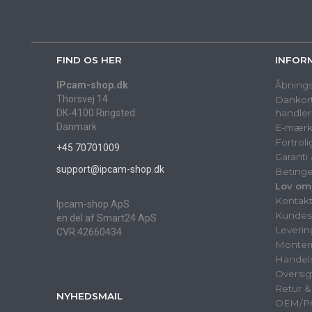
FIND OS HER
INFOR
IPcam-shop.dk
Åbnings
Thorsvej 14
Dankort
DK-4100 Ringsted
handler
Danmark
E-mærk
Fortrol
+45 70701009
Garanti
support@ipcam-shop.dk
Betinge
Lov om
Kontak
Ipcam-shop ApS
Kundes
en del af Smart24 ApS
Leverin
CVR:42660434
Monter
Handels
Oversig
Retur 
NYHEDSMAIL
OEM/Pri