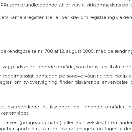
) som grundlæggende stiller krav til virksomhedens polit
iets kameraregister. Her er der krav om registrering via de
kendtgørelse nr. 788 af 12. august 2005, med de ændringer, d
 vej, plads eller lignende område, som benyttes til almindel
r regelmæssigt gentagen personovervågning ved hjælp af 
s regler om tv-overvågning finder tilsvarende anvendels
der, overdækkede butikscentre og lignende områder, på
over området.
æves (pengeautomater) eller kan veksles til en anden v
etransportbiler), såfremt overvågningen foretages af den