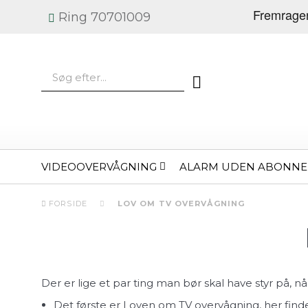
Ring 70701009
VIDEOOVERVÅGNING
ALARM UDEN ABONN
FORSIDE
LOV OM TV OVERVÅGNING
Der er lige et par ting man bør skal have styr på, 
Det første er Loven om TV overvågning, her finde