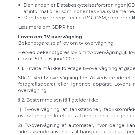
Den anden er Databeskyttelsesforordningen(GDPR
af informationer som indhentes vha. systemerne.
Den tredje er registrering i POLCAM, som er polit
Læs mere om GDPR her
Loven om TV overvågning
Bekendtgørelse af lov om tv-overvågning
Herved bekendtgøres lov om tv-overvågning, jf. lovbe
i lov nr. 519 af 6. juni 2007.
§ 1.
Private må ikke foretage tv-overvågning af gade,
Stk. 2.
Ved tv-overvågning forstås vedvarende elle
fotografiapparat eller lignende apparat. Loven
overvågning.
§ 2.
Bestemmelsen i § 1 gælder ikke:
1)
Tv-overvågning af tankstationer, fabriksområ
overvågningen foretages af den, der har rådighed 
2)
Tv-overvågning af automater, hvor penge kan h
udelukkende anvendes til transport af penge (peng