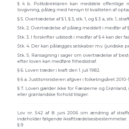
§ 4 b.
Politidirektøren kan meddele offentlige 
lovgivning, pålæg med hensyn til kvaliteten af opta
§ 5.
Overtrædelse af § 1, § 3, stk. 1, og § 3 a, stk. 1, st
Stk. 2.
Overtrædelse af pålæg meddelt i medfør af §
Stk. 3.
I forskrifter udstedt i medfør af § 4 kan der f
Stk. 4.
Der kan pålægges selskaber m.v. (juridiske pers
Stk. 5.
Ransagning i sager om overtrædelse af best
efter loven kan medføre frihedsstraf.
§ 6.
Loven træder i kraft den 1. juli 1982.
§ 6 a.
Justitsministeren afgiver i folketingsåret 2010
§ 7.
Loven gælder ikke for Færøerne og Grønland, m
eller grønlandske forhold tilsiger.
Lov nr. 542 af 8. juni 2006 om ændring af straff
indeholder følgende ikrafttrædelsesbestemmelse:
§ 9