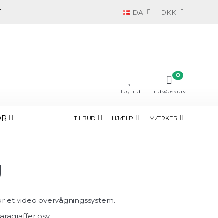
DA
DKK
-
0
Log ind
Indkøbskurv
ØR
TILBUD
HJÆLP
MÆRKER
g
for et video overvågningssystem.
ragraffer osv.