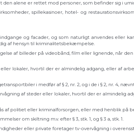
at den alene er rettet mod personer, som befinder sig i um
irksomheder, spillekasinoer, hotel- og restaurationsvirks
ne indgange og facader, og som naturligt anvendes eller kan
ig af hensyn til kriminalitetsbekæmpelse.
lse af billeder på videobånd, film eller lignende, når de
ller lokaler, hvortil der er almindelig adgang, eller af arbe
ansportbiler i medfør af § 2, nr. 2, og i de i § 2, nr. 4, nævnt
gning af steder eller lokaler, hvortil der er almindelig adga
s af politiet eller kriminalforsorgen, eller med henblik på b
er om skiltning m.v. efter § 3, stk. 1, og § 3 a, stk. 1.
 myndigheder eller private foretager tv-overvågning i over