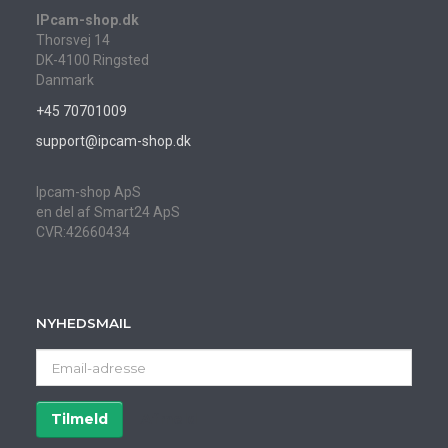
IPcam-shop.dk
Thorsvej 14
DK-4100 Ringsted
Danmark
+45 70701009
support@ipcam-shop.dk
Ipcam-shop ApS
en del af Smart24 ApS
CVR:42660434
NYHEDSMAIL
Email-
adresse
Tilmeld
Afmeld