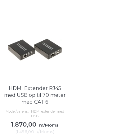
HDMI Extender RJ45
med USB op til 70 meter
med CAT 6
Model/varenr.:
HDMI extender med
USB
1.870,00
m/Moms
(
1.496,00
u/Moms
)