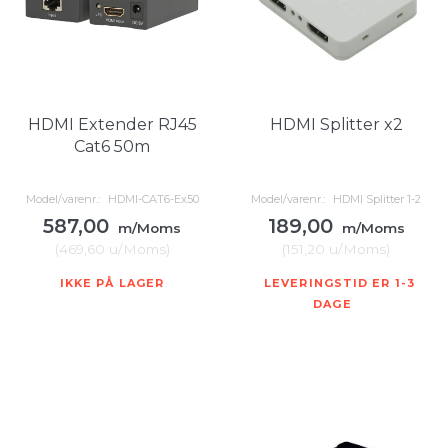
HDMI Extender RJ45
HDMI Splitter x2
Cat6 50m
Model/varenr.:
HDMI-CAT6-Ex50
Model/varenr.:
HDMI Splitter 1-2
587,00
189,00
m/Moms
m/Moms
(
469,60
u/Moms
)
(
151,20
u/Moms
)
IKKE PÅ LAGER
LEVERINGSTID ER 1-3
DAGE