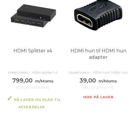
HDMI Splitter x4
HDMI hun til HDMI hun
adapter
Model/varenr.:
HDMI splitter 1-4
Model/varenr.:
HDMi hun/ HDMI hun
799,00
39,00
m/Moms
m/Moms
(
639,20
u/Moms
)
(
31,20
u/Moms
)
IKKE PÅ LAGER
PÅ LAGER OG KLAR TIL
AFSENDELSE