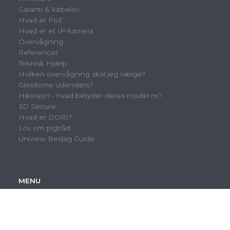
Garanti & købelov
Hvad er PoE
Hvad er et IP-kamera
Overvågning
Referencer
Teknisk Hjælp
Hvilken overvågning skal jeg vælge?
Glasdome udendørs?
Hikvision - hvad betyder deres model nr?
3D Secure
Hvad er DORI?
Lov om pigtråd
Uniview Beslag Guide
MENU
Min konto
Mine adresser
Mine favorit-produkter