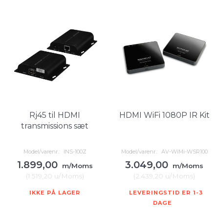
Rj45 til HDMI
HDMI WiFi 1080P IR Kit
transmissions sæt
Model/varenr.:
INS-100Z
Model/varenr.:
AV-WiMi-WSR100
1.899,00
3.049,00
m/Moms
m/Moms
(
1.519,20
u/Moms
)
(
2.439,20
u/Moms
)
IKKE PÅ LAGER
LEVERINGSTID ER 1-3
DAGE