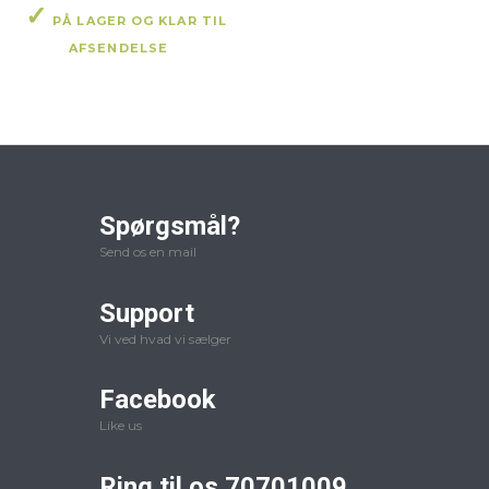
PÅ LAGER OG KLAR TIL
AFSENDELSE
Spørgsmål?
Send os en mail
Support
Vi ved hvad vi sælger
Facebook
Like us
Ring til os 70701009