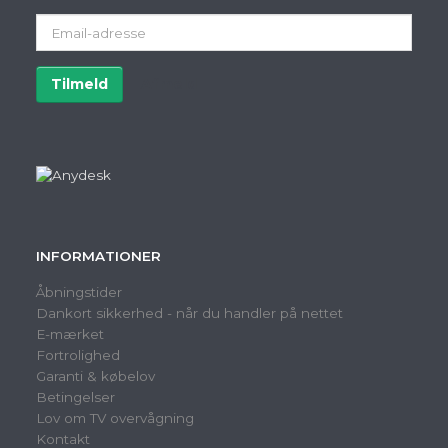
Email-
adresse
Tilmeld
Afmeld
INFORMATIONER
Åbningstider
Dankort sikkerhed - når du handler på nettet
E-mærket
Fortrolighed
Garanti & købelov
Betingelser
Lov om TV overvågning
Kontakt