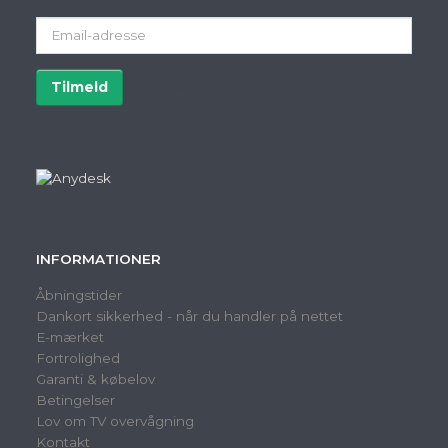
Email-
adresse
Tilmeld
Afmeld
INFORMATIONER
Åbningstider
Dankort sikkerhed - når du handler på nettet
E-mærket
Fortrolighed
Garanti & købelov
Betingelser
Lov om TV overvågning
Kontakt