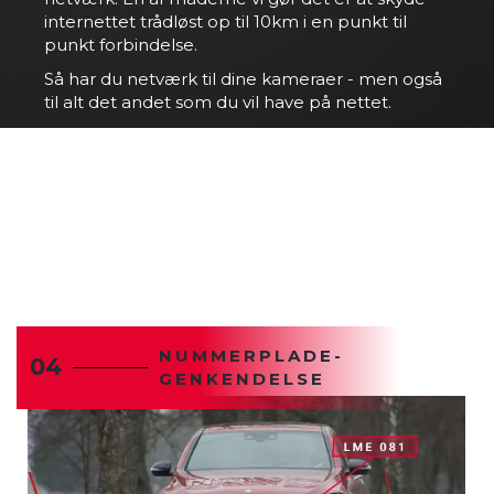
internettet trådløst op til 10km i en punkt til
punkt forbindelse.
Så har du netværk til dine kameraer - men også
til alt det andet som du vil have på nettet.
NUMMERPLADE-
04
GENKENDELSE