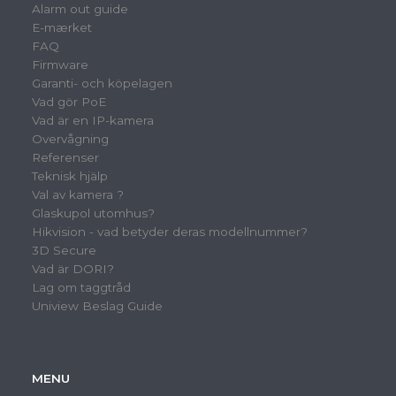
Alarm out guide
E-mærket
FAQ
Firmware
Garanti- och köpelagen
Vad gör PoE
Vad är en IP-kamera
Overvågning
Referenser
Teknisk hjälp
Val av kamera ?
Glaskupol utomhus?
Hikvision - vad betyder deras modellnummer?
3D Secure
Vad är DORI?
Lag om taggtråd
Uniview Beslag Guide
MENU