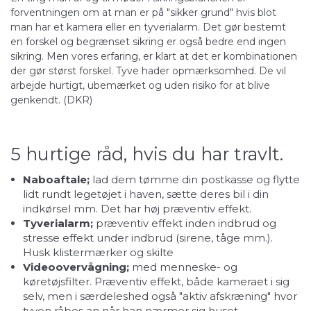
forventningen om at man er på "sikker grund" hvis blot
man har et kamera eller en tyverialarm. Det gør bestemt
en forskel og begrænset sikring er også bedre end ingen
sikring. Men vores erfaring, er klart at det er kombinationen
der gør størst forskel. Tyve hader opmærksomhed. De vil
arbejde hurtigt, ubemærket og uden risiko for at blive
genkendt. (
DKR
)
5 hurtige råd, hvis du har travlt.
Naboaftale;
lad dem tømme din postkasse og flytte
lidt rundt legetøjet i haven, sætte deres bil i din
indkørsel mm. Det har høj præventiv effekt.
Tyverialarm;
præventiv effekt inden indbrud og
stresse effekt under indbrud (sirene, tåge mm.).
Husk klistermærker og skilte
Videoovervågning;
med menneske- og
køretøjsfilter. Præventiv effekt, både kameraet i sig
selv, men i særdeleshed også "aktiv afskræning" hvor
tyven råbes an når han nærmer sig huset.