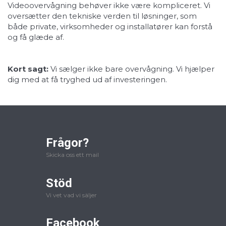
Videoovervågning behøver ikke være kompliceret. Vi
oversætter den tekniske verden til løsninger, som
både private, virksomheder og installatører kan forstå
og få glæde af.
Kort sagt:
Vi sælger ikke bare overvågning. Vi hjælper
dig med at få tryghed ud af investeringen.
Frågor?
Skicka oss ett mail
Stöd
Vi vet vad vi säljer
Facebook