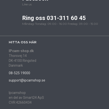
Like us
Ring oss 031-311 60 45
Måndag-Torsdag: 09.00 - 16.00 Fredag: 09.00 - 15.00
HITTA OSS HÄR
IPcam-shop.dk
Thorsvej 14
DK-4100 Ringsted
Danmark
08-525 19000
support@ipcamshop.se
Ipcamshop
en del av Smart24 ApS
CVR:42660434