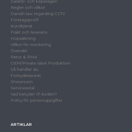
Garanti- och köpelagen
Regler och villkor
Danish law regarding CCTV
Företagsprofil
Kundtjänst
Frakt och leverans
Hopsättning
Villkor för montering
Översikt
Retur & RMA
OEM/Private label Produktion
Så handlar du
Fortrydelsesret
Showroom
Serviceavtal
Vad betyder IP-koden?
Policy för personuppgifter
ARTIKLAR