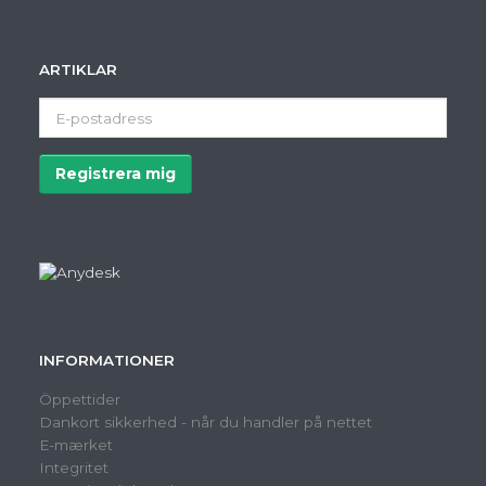
ARTIKLAR
E-
postadress
Registrera mig
Avregistrera
INFORMATIONER
Öppettider
Dankort sikkerhed - når du handler på nettet
E-mærket
Integritet