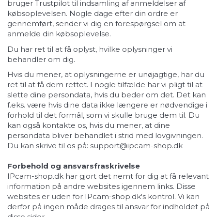
bruger Trustpilot til indsamling af anmeldelser af
købsoplevelsen. Nogle dage efter din ordre er
gennemført, sender vi dig en forespørgsel om at
anmelde din købsoplevelse.
Du har ret til at få oplyst, hvilke oplysninger vi
behandler om dig.
Hvis du mener, at oplysningerne er unøjagtige, har du
ret til at få dem rettet. I nogle tilfælde har vi pligt til at
slette dine persondata, hvis du beder om det. Det kan
f.eks. være hvis dine data ikke længere er nødvendige i
forhold til det formål, som vi skulle bruge dem til. Du
kan også kontakte os, hvis du mener, at dine
persondata bliver behandlet i strid med lovgivningen.
Du kan skrive til os på: support@ipcam-shop.dk
Forbehold og ansvarsfraskrivelse
IPcam-shop.dk har gjort det nemt for dig at få relevant
information på andre websites igennem links. Disse
websites er uden for IPcam-shop.dk's kontrol. Vi kan
derfor på ingen måde drages til ansvar for indholdet på
disse sider.