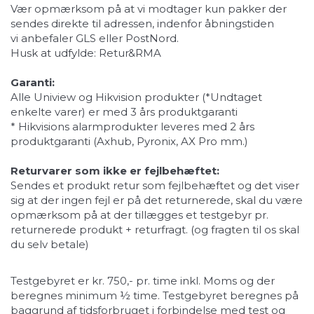
Vær opmærksom på at vi modtager kun pakker der
sendes direkte til adressen, indenfor åbningstiden
vi anbefaler GLS eller PostNord.
Husk at udfylde:
Retur&RMA
Garanti:
Alle Uniview og Hikvision produkter (*Undtaget
enkelte varer) er med 3 års produktgaranti
* Hikvisions alarmprodukter leveres med 2 års
produktgaranti (Axhub, Pyronix, AX Pro mm.)
Returvarer som ikke er fejlbehæftet:
Sendes et produkt retur som fejlbehæftet og det viser
sig at der ingen fejl er på det returnerede, skal du være
opmærksom på at der tillægges et testgebyr pr.
returnerede produkt + returfragt. (og fragten til os skal
du selv betale)
Testgebyret er kr. 750,- pr. time inkl. Moms og der
beregnes minimum ½ time. Testgebyret beregnes på
baggrund af tidsforbruget i forbindelse med test og