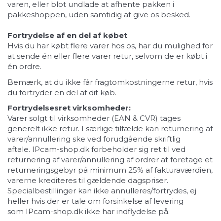
varen, eller blot undlade at afhente pakken i
pakkeshoppen, uden samtidig at give os besked.
Fortrydelse af en del af købet
Hvis du har købt flere varer hos os, har du mulighed for
at sende én eller flere varer retur, selvom de er købt i
én ordre.
Bemærk, at du ikke får fragtomkostningerne retur, hvis
du fortryder en del af dit køb.
Fortrydelsesret virksomheder:
Varer solgt til virksomheder (EAN & CVR) tages
generelt ikke retur. I særlige tilfælde kan returnering af
varer/annullering ske ved forudgående skriftlig
aftale. IPcam-shop.dk forbeholder sig ret til ved
returnering af varer/annullering af ordrer at foretage et
returneringsgebyr på minimum 25% af fakturaværdien,
varerne krediteres til gældende dagspriser.
Specialbestillinger kan ikke annulleres/fortrydes, ej
heller hvis der er tale om forsinkelse af levering
som IPcam-shop.dk ikke har indflydelse på.