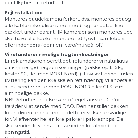
der tilkøbes en returfragt.
Fejlinstallation:
Monteres et udekamera forkert, dvs. monteres det og
alle kabler ikke bliver sikret imod fugt er dette ikke
dækket under garanti. IP kameraer som monteres ude
skal have alle kabler monteret tørt, evt. i samleboks
eller indendørs (igennem væg/mur/på loft).
Vi refunderer rimelige fragtomkostninger
Er reklamationen berettiget, refunderer vi naturligvis
dine (rimelige) fragtomkostninger (pakke op til 5kg
koster 90,- kr. med POST Nord). (Husk kvittering - uden
kvittering kan der ikke ske en refundering) VI anbefaler
at du sender retur med POST NORD eller GLS som
almindelige pakke.
NB! Returforsendelse sker på eget ansvar. Derfor
fraråder vi at sende med DAO. Den henstiller pakken
foran døren om natten og dette er vi ikke ansvarlige
for. Vi afhenter heller ikke pakker i pakkeshops. De
skal sendes til vores adresse inden for almindelig
åbningstid.