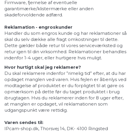
Firmware, fjernelse af eventuelle
garantimærke/klistermærke eller anden
skadeforvoldende adfærd.
Reklamation - engroskunder
Handler du som engros kunde og har reklamationer så
skal du selv dække alle fragt omkostninger til dette.
Dette gælder både retur til vores serviceværksted og
retur igen til din virksomhed. Reklamationer behandles
indenfor 1-4 uger, eller hurtigere hvis muligt.
Hvor hurtigt skal jeg reklamere?
Du skal reklamere indenfor ”rimelig tid” efter, at du har
opdaget manglen ved varen. Hvis fejlen er åbenlys ved
modtagelse af produktet er du forpligtet til at gøre os
opmærksom på dette før du taget produktet i brug
ibrugtagen. Hvis du reklamerer inden for 8 uger efter,
at manglen er opdaget, vil reklamationen som
udgangspunkt være rettidig.
Varen sendes til:
IPcam-shop.dk, Thorsvej 14, DK- 4100 Ringsted