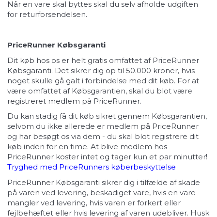
Når en vare skal byttes skal du selv afholde udgiften
for returforsendelsen.
PriceRunner Købsgaranti
Dit køb hos os er helt gratis omfattet af PriceRunner
Købsgaranti. Det sikrer dig op til 50.000 kroner, hvis
noget skulle gå galt i forbindelse med dit køb. For at
være omfattet af Købsgarantien, skal du blot være
registreret medlem på PriceRunner.
Du kan stadig få dit køb sikret gennem Købsgarantien,
selvom du ikke allerede er medlem på PriceRunner
og har besøgt os via dem - du skal blot registrere dit
køb inden for en time. At blive medlem hos
PriceRunner koster intet og tager kun et par minutter!
Tryghed med PriceRunners køberbeskyttelse
PriceRunner Købsgaranti sikrer dig i tilfælde af skade
på varen ved levering, beskadiget vare, hvis en vare
mangler ved levering, hvis varen er forkert eller
fejlbehæftet eller hvis levering af varen udebliver. Husk