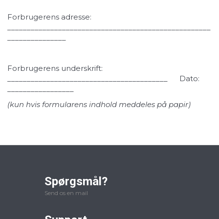
Forbrugerens adresse:
____________________________________________________
_______________
Forbrugerens underskrift:
_________________________________________ Dato:
_________________
(kun hvis formularens indhold meddeles på papir)
Spørgsmål?
Send os en mail