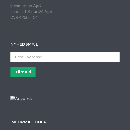
Ipcam-shop ApS
en del af Smart24 ApS
CVR:42660434
NYHEDSMAIL
Email-
adresse
Tilmeld
Afmeld
INFORMATIONER