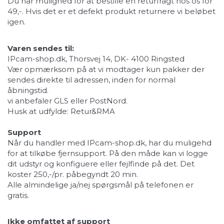
Du har mulighed for at bestille en returfragt hos os for
49,-. Hvis det er et defekt produkt returnere vi beløbet
igen.
Varen sendes til:
IPcam-shop.dk, Thorsvej 14, DK- 4100 Ringsted
Vær opmærksom på at vi modtager kun pakker der
sendes direkte til adressen, inden for normal
åbningstid.
vi anbefaler GLS eller PostNord.
Husk at udfylde:
Retur&RMA
Support
Når du handler med IPcam-shop.dk, har du muligehd
for at tilkøbe fjernsupport. På den måde kan vi logge
dit udstyr og konfiguere eller fejlfinde på det. Det
koster 250,-/pr. påbegyndt 20 min.
Alle almindelige ja/nej spørgsmål på telefonen er
gratis.
Ikke omfattet af support