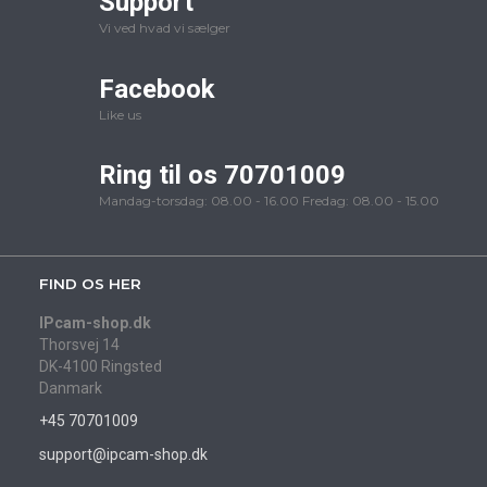
Support
Vi ved hvad vi sælger
Facebook
Like us
Ring til os 70701009
Mandag-torsdag: 08.00 - 16.00 Fredag: 08.00 - 15.00
FIND OS HER
IPcam-shop.dk
Thorsvej 14
DK-4100 Ringsted
Danmark
+45 70701009
support@ipcam-shop.dk