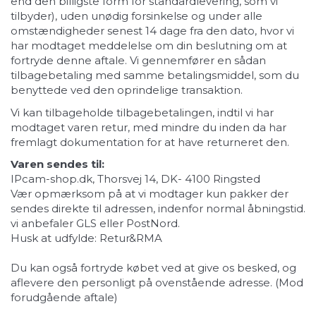
end den billigste form for standardlevering, som vi
tilbyder), uden unødig forsinkelse og under alle
omstændigheder senest 14 dage fra den dato, hvor vi
har modtaget meddelelse om din beslutning om at
fortryde denne aftale. Vi gennemfører en sådan
tilbagebetaling med samme betalingsmiddel, som du
benyttede ved den oprindelige transaktion.
Vi kan tilbageholde tilbagebetalingen, indtil vi har
modtaget varen retur, med mindre du inden da har
fremlagt dokumentation for at have returneret den.
Varen sendes til:
IPcam-shop.dk, Thorsvej 14, DK- 4100 Ringsted
Vær opmærksom på at vi modtager kun pakker der
sendes direkte til adressen, indenfor normal åbningstid.
vi anbefaler GLS eller PostNord.
Husk at udfylde:
Retur&RMA
Du kan også fortryde købet ved at give os besked, og
aflevere den personligt på ovenstående adresse. (Mod
forudgående aftale)