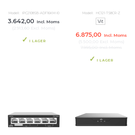
Modell:
IPC2108SB-ADF16KM-I0
Modell:
HC121-TS8CR-Z
3.642,00
Vit
Incl. Moms
(
2.913,60
Excl. Moms
)
6.875,00
Incl. Moms
I LAGER
(
5.500,00
Excl. Moms
)
7.995,00
Incl. Moms
I LAGER