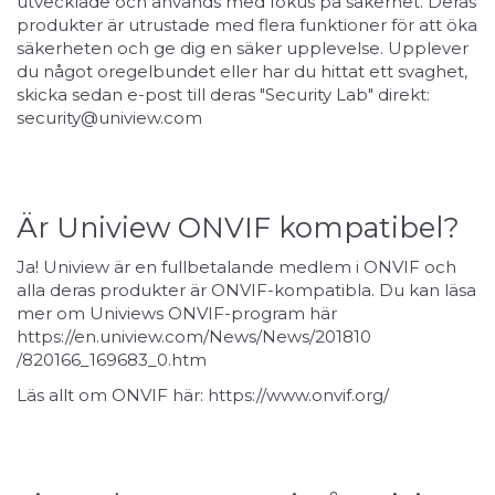
utvecklade och används med fokus på säkerhet. Deras
produkter är utrustade med flera funktioner för att öka
säkerheten och ge dig en säker upplevelse. Upplever
du något oregelbundet eller har du hittat ett svaghet,
skicka sedan e-post till deras
"Security Lab"
direkt:
security@uniview.com
Är Uniview ONVIF kompatibel?
Ja! Uniview är en fullbetalande medlem i ONVIF och
alla deras produkter är ONVIF-kompatibla. Du kan läsa
mer om Univiews ONVIF-program här
https://en.uniview.com/News/News/201810
/820166_169683_0.htm
Läs allt om ONVIF här:
https://www.onvif.org/