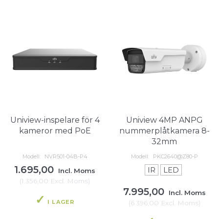
Uniview-inspelare för 4
Uniview 4MP ANPG
kameror med PoE
nummerplåtkamera 8-
32mm
Modell:
NVR501-04B-P4
Modell:
PKC2640@Z80-P
1.695,00
IR
LED
Incl. Moms
(
1.356,00
Excl. Moms
)
7.995,00
Incl. Moms
I LAGER
(
6.396,00
Excl. Moms
)