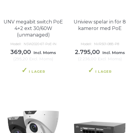
UNV megabit switch PoE
Uniview spelar in för 8
4+2 ext 30/60W
kameror med PoE
(unmanaged)
Modell:
NSW2020-6T-PoE-IN
Modell:
NVR501-08B-P8
369,00
2.795,00
Incl. Moms
Incl. Moms
(
295,20
Excl. Moms
)
(
2.236,00
Excl. Moms
)
I LAGER
I LAGER