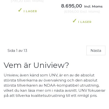
(
799,20
Excl. Moms
)
8.695,00
Incl. Moms
I LAGER
(
6.956,00
Excl. Moms
)
I LAGER
Sida 1 av 13
Nästa
Vem är Uniview?
Uniview, även känd som UNV, är en av de absolut
största tillverkarna av övervakning och den absolut
största tillverkaren av NDAA-kompatibel utrustning,
vilket du kan läsa mer om i nästa avsnitt. UNV fokuserar
på att tillverka kvalitetsutrustning till ett rimligt pris.