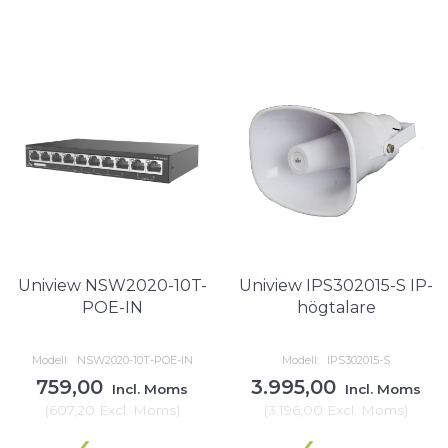
Uniview NSW2020-10T-
Uniview IPS302015-S IP-
POE-IN
högtalare
Modell:
NSW2020-10T-POE-IN
Modell:
IPS302015-S
759,00
3.995,00
Incl. Moms
Incl. Moms
(
607,20
Excl. Moms
)
(
3.196,00
Excl. Moms
)