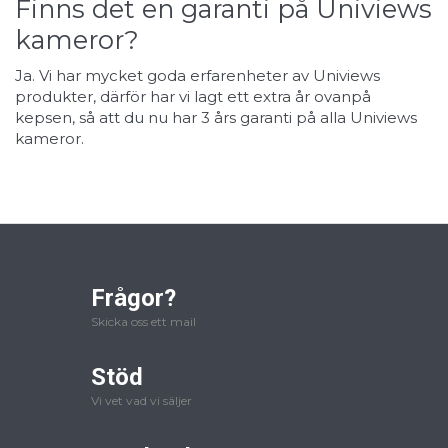
Finns det en garanti på Univiews
kameror?
Ja. Vi har mycket goda erfarenheter av Univiews
produkter, därför har vi lagt ett extra år ovanpå
kepsen, så att du nu har 3 års garanti på alla Univiews
kameror.
Frågor?
Skicka oss ett mail
Stöd
Vi vet vad vi säljer