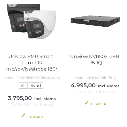
Uniview 8MP Smart-
Uniview NVR502-08B-
Turret IR
P8-IQ
mic/spk/lys/strobe 180°
Modell:
IPC3K28SE-ADF28KMC-DL-I0
Modell:
NVR502-08B-P8-IQ
4.995,00
Vit
Svart
Incl. Moms
(
3.996,00
Excl. Moms
)
3.795,00
Incl. Moms
I LAGER
(
3.036,00
Excl. Moms
)
I LAGER