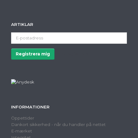
ARTIKLAR
E-
postadress
Registrera mig
Avregistrera
INFORMATIONER
Öppettider
Dankort sikkerhed - når du handler på nettet
E-mærket
Integritet