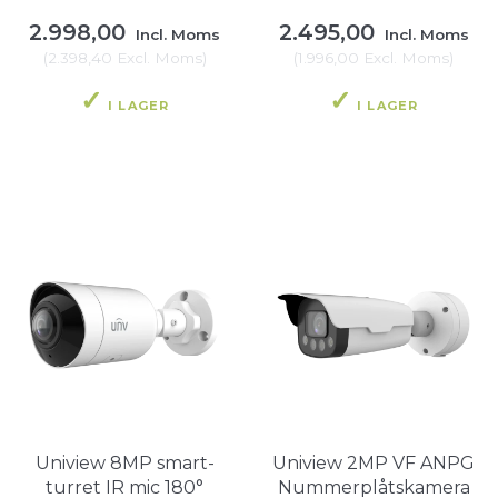
2.998,00
2.495,00
Incl. Moms
Incl. Moms
(
2.398,40
Excl. Moms
)
(
1.996,00
Excl. Moms
)
I LAGER
I LAGER
Uniview 8MP smart-
Uniview 2MP VF ANPG
turret IR mic 180°
Nummerplåtskamera