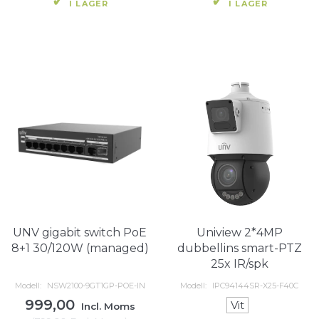
I LAGER
I LAGER
UNV gigabit switch PoE
Uniview 2*4MP
8+1 30/120W (managed)
dubbellins smart-PTZ
25x IR/spk
Modell:
NSW2100-9GT1GP-POE-IN
Modell:
IPC94144SR-X25-F40C
999,00
Vit
Incl. Moms