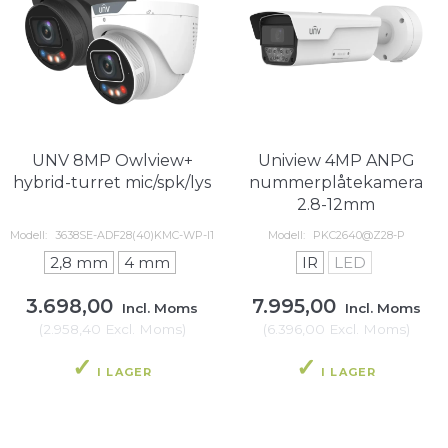
UNV 8MP Owlview+
Uniview 4MP ANPG
hybrid-turret mic/spk/lys
nummerplåtekamera
2.8-12mm
Modell:
3638SE-ADF28(40)KMC-WP-I1
Modell:
PKC2640@Z28-P
2,8 mm
4 mm
IR
LED
3.698,00
7.995,00
Incl. Moms
Incl. Moms
(
2.958,40
Excl. Moms
)
(
6.396,00
Excl. Moms
)
I LAGER
I LAGER