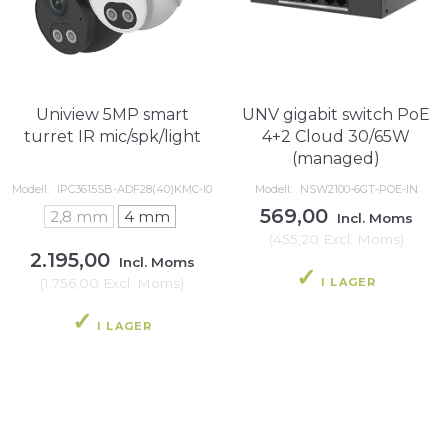
Uniview 5MP smart
UNV gigabit switch PoE
turret IR mic/spk/light
4+2 Cloud 30/65W
(managed)
Modell:
IPC3615SB-ADF28(40)KMC-I0
Modell:
NSW2100-6GT-POE-IN
569,00
2,8 mm
4 mm
Incl. Moms
(
455,20
Excl. Moms
)
2.195,00
Incl. Moms
I LAGER
(
1.756,00
Excl. Moms
)
I LAGER