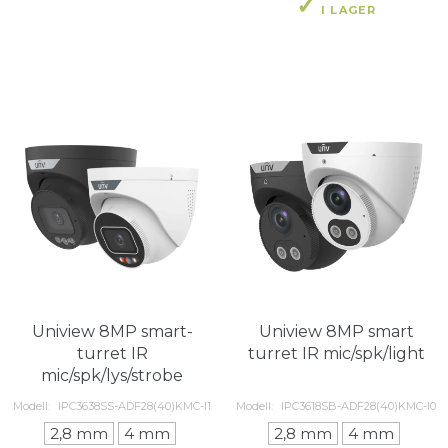
I LAGER
Uniview 8MP smart-
Uniview 8MP smart
turret IR
turret IR mic/spk/light
mic/spk/lys/strobe
Modell:
IPC3638SS-ADF28(40)KMC-I1
Modell:
IPC3618SB-ADF28(40)KMC-I0
2,8 mm
4 mm
2,8 mm
4 mm