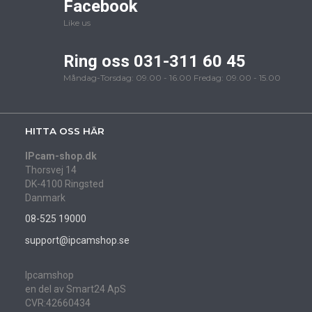
Facebook
Like us
Ring oss 031-311 60 45
Måndag-Torsdag: 09.00 - 16.00 Fredag: 09.00 - 15.00
HITTA OSS HÄR
IPcam-shop.dk
Thorsvej 14
DK-4100 Ringsted
Danmark
08-525 19000
support@ipcamshop.se
Ipcamshop
en del av Smart24 ApS
CVR:42660434