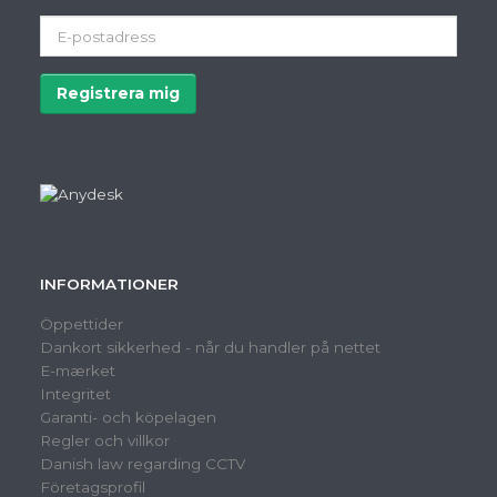
E-
postadress
Registrera mig
Avregistrera
INFORMATIONER
Öppettider
Dankort sikkerhed - når du handler på nettet
E-mærket
Integritet
Garanti- och köpelagen
Regler och villkor
Danish law regarding CCTV
Företagsprofil