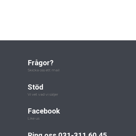
Frågor?
Skicka oss ett mail
Stöd
Vi vet vad vi säljer
Facebook
Like us
Ring oss 031-311 60 45