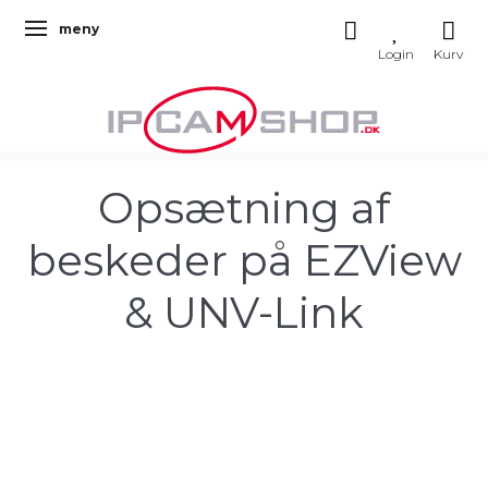
meny
Ändra navigering
Opsætning af
beskeder på EZView
& UNV-Link