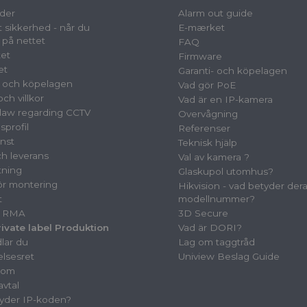
der
Alarm out guide
 sikkerhed - når du
E-mærket
 på nettet
FAQ
et
Firmware
et
Garanti- och köpelagen
- och köpelagen
Vad gör PoE
ch villkor
Vad är en IP-kamera
law regarding CCTV
Overvågning
sprofil
Referenser
nst
Teknisk hjälp
ch leverans
Val av kamera ?
tning
Glaskupol utomhus?
för montering
Hikvision - vad betyder der
t
modellnummer?
& RMA
3D Secure
vate label Produktion
Vad är DORI?
lar du
Lag om taggtråd
elsesret
Uniview Beslag Guide
oom
avtal
yder IP-koden?