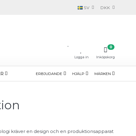
SV
DKK
-
0
Logga in
Inköpskorg
ÖR
ERBJUDANDE
HJÄLP
MÄRKEN
tion
ologi kräver en design och en produktionsapparat