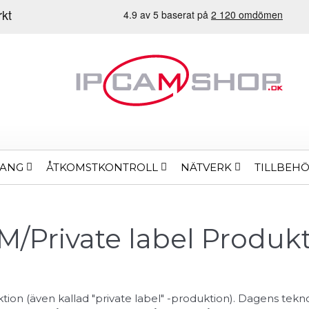
MANG
ÅTKOMSTKONTROLL
NÄTVERK
TILLBEH
/Private label Produk
on (även kallad "private label" -produktion). Dagens tekn