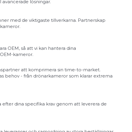
 avancerade lösningar.
ner med de viktigaste tillverkarna. Partnerskap
P-kameror.
ra OEM, så att vi kan hantera dina
ls OEM-kameror.
onspartner att komprimera sin time-to-market.
eras behov - från drönarkameror som klarar extrema
 efter dina specifika krav genom att leverera de
da leveranser och samordning av stora beställningar.