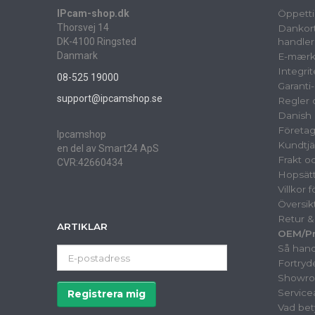
IPcam-shop.dk
Öppetti
Thorsvej 14
Dankort
DK-4100 Ringsted
handler
Danmark
E-mærk
Integrit
08-525 19000
Garanti
support@ipcamshop.se
Regler o
Danish 
Företag
Ipcamshop
Kundtjä
en del av Smart24 ApS
Frakt o
CVR:42660434
Hopsät
Villkor 
Översik
Retur 
ARTIKLAR
OEM/Pri
Så hand
E-
Fortryd
postadress
Showr
Service
Registrera mig
Vad bet