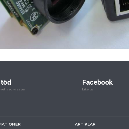
töd
Facebook
 vet vad vi säljer
Like us
MATIONER
ARTIKLAR