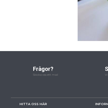
Frågor?
S
Skicka oss ett mail
Vi
HITTA OSS HÄR
INFOR