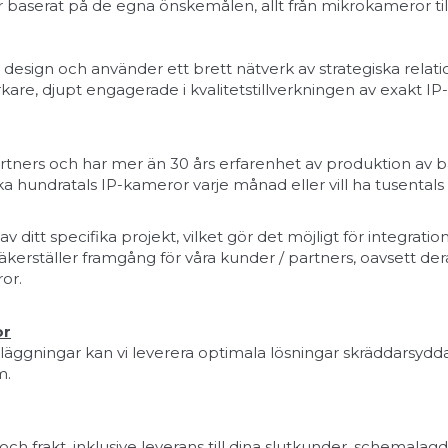
aserat på de egna önskemålen, allt från mikrokameror till
sign och använder ett brett nätverk av strategiska relatio
rkare, djupt engagerade i kvalitetstillverkningen av exakt I
rtners och har mer än 30 års erfarenhet av produktion av ba
ka hundratals IP-kameror varje månad eller vill ha tusenta
itt specifika projekt, vilket gör det möjligt för integrati
äkerställer framgång för våra kunder / partners, oavsett d
or.
or
läggningar kan vi leverera optimala lösningar skräddarsydda
m.
och frakt, inklusive leverans till dina slutkunder, schemalag