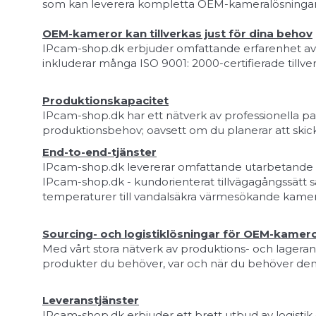
som kan leverera kompletta OEM-kameralösningar b
OEM-kameror kan tillverkas just för dina behov
IPcam-shop.dk erbjuder omfattande erfarenhet av de
inkluderar många ISO 9001: 2000-certifierade tillve
Produktionskapacitet
IPcam-shop.dk har ett nätverk av professionella pa
produktionsbehov; oavsett om du planerar att skic
End-to-end-tjänster
IPcam-shop.dk levererar omfattande utarbetande av d
IPcam-shop.dk - kundorienterat tillvägagångssätt s
temperaturer till vandalsäkra värmesökande kamer
Sourcing- och logistiklösningar för OEM-kamer
Med vårt stora nätverk av produktions- och lageran
produkter du behöver, var och när du behöver de
Leveranstjänster
IPcam-shop.dk erbjuder ett brett utbud av logistik 