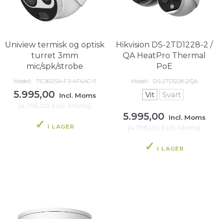
Uniview termisk og optisk
Hikvision DS-2TD1228-2 /
turret 3mm
QA HeatPro Thermal
mic/spk/strobe
PoE
Modell:
TIC3612SA-F3-4F4AC-I1
Modell:
DS-2TD1228-2/QA
5.995,00
Vit
Svart
Incl. Moms
(
4.796,00
Excl. Moms
)
5.995,00
Incl. Moms
I LAGER
(
4.796,00
Excl. Moms
)
I LAGER