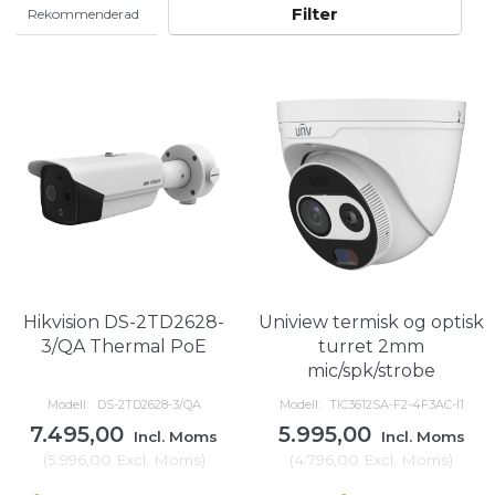
Filter
Hikvision DS-2TD2628-
Uniview termisk og optisk
3/QA Thermal PoE
turret 2mm
mic/spk/strobe
Modell:
DS-2TD2628-3/QA
Modell:
TIC3612SA-F2-4F3AC-I1
7.495,00
5.995,00
Incl. Moms
Incl. Moms
(
5.996,00
Excl. Moms
)
(
4.796,00
Excl. Moms
)