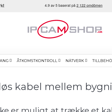
MANG
ÅTKOMSTKONTROLL
NÄTVERK
TILLBEH
løs kabel mellem bygn
ke er muligt at trække et ka