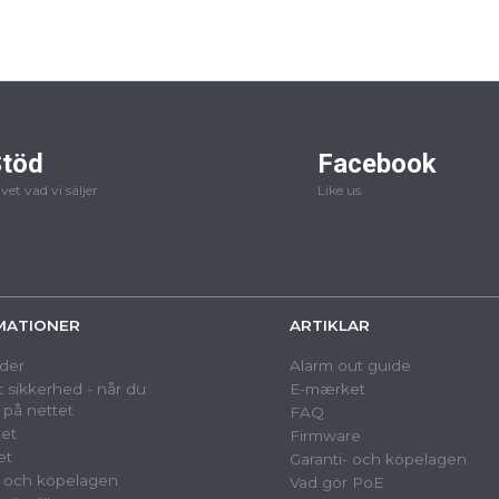
töd
Facebook
 vet vad vi säljer
Like us
MATIONER
ARTIKLAR
der
Alarm out guide
 sikkerhed - når du
E-mærket
 på nettet
FAQ
et
Firmware
et
Garanti- och köpelagen
- och köpelagen
Vad gör PoE