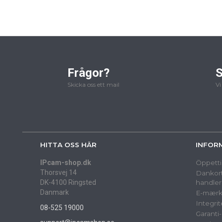
Frågor?
S
Skicka oss ett mail
Vi
HITTA OSS HÄR
INFOR
IPcam-shop.dk
Öppetti
Thorsvej 14
Dankort
DK-4100 Ringsted
handler
Danmark
E-mærk
Integrit
08-525 19000
Garanti