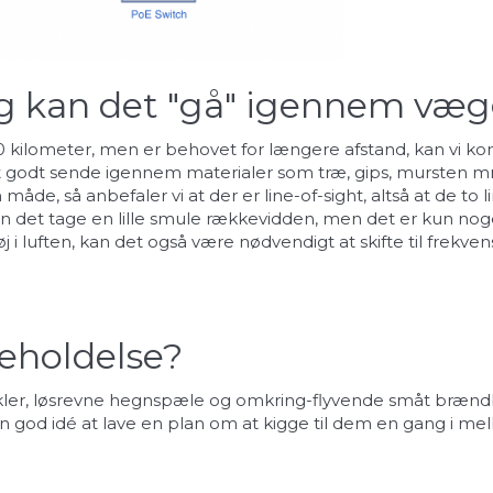
og kan det "gå" igennem væ
kilometer, men er behovet for længere afstand, kan vi komm
t godt sende igennem materialer som træ, gips, mursten mm.
de, så anbefaler vi at der er line-of-sight, altså at de to l
er kan det tage en lille smule rækkevidden, men det er kun 
 i luften, kan det også være nødvendigt at skifte til frekv
eholdelse?
ykler, løsrevne hegnspæle og omkring-flyvende småt brændbar
god idé at lave en plan om at kigge til dem en gang i melle