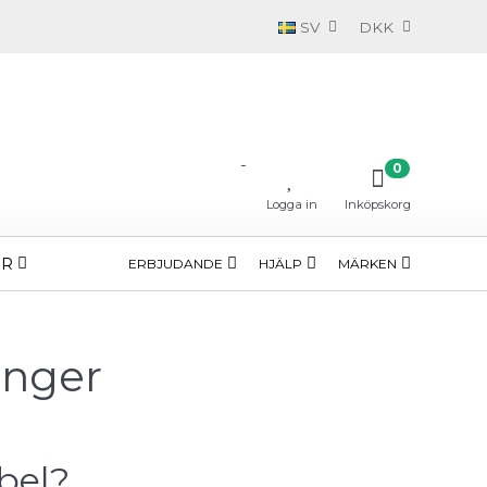
SV
DKK
-
0
Logga in
Inköpskorg
ÖR
ERBJUDANDE
HJÄLP
MÄRKEN
inger
bel?