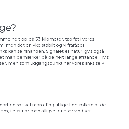
gge?
e helt op på 33 kilometer, tag fat i vores
 men det er ikke stabilt og vi fraråder
inks kan se hinanden. Signalet er naturligvis også
noget man bemærker på de helt lange afstande. Hvis
enser, men som udgangspunkt har vores links selv
t og så skal man af og til lige kontrollere at de
m, f.eks. når man alligvel pudser vinduer.