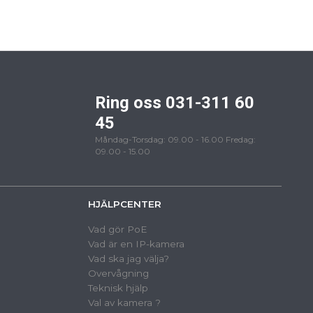
Ring oss 031-311 60
45
Måndag-Torsdag: 09.00 - 16.00 Fredag:
09.00 - 15.00
HJÄLPCENTER
Vad gör PoE
Vad är en IP-kamera
Vad ska jag välja?
Overvågning
Teknisk hjälp
Val av kamera ?