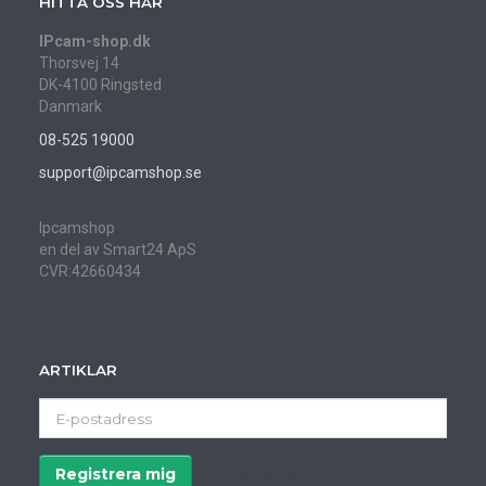
HITTA OSS HÄR
IPcam-shop.dk
Thorsvej 14
DK-4100 Ringsted
Danmark
08-525 19000
support@ipcamshop.se
Ipcamshop
en del av Smart24 ApS
CVR:42660434
ARTIKLAR
E-
postadress
Registrera mig
Avregistrera