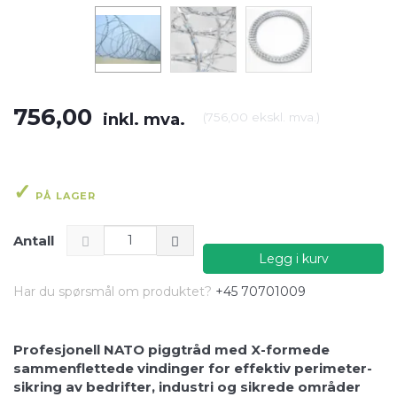
756,00
inkl. mva.
(
756,00
ekskl. mva.
)
PÅ LAGER
Antall
Legg i kurv
Har du spørsmål om produktet?
+45 70701009
Profesjonell NATO piggtråd med X-formede
sammenflettede vindinger for effektiv perimeter­
sikring av bedrifter, industri og sikrede områder