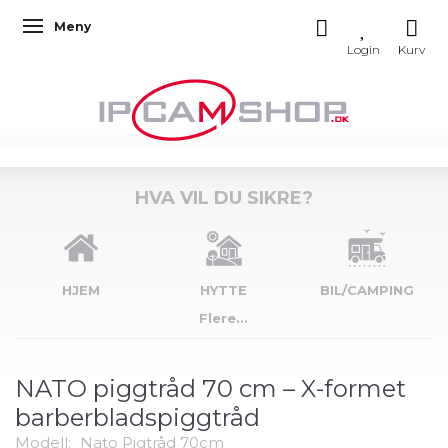
Meny
Veksle navigasjon
HVA VIL DU SIKRE?
HJEM
HYTTE
BIL/CAMPING
Flere...
NATO piggtråd 70 cm – X-formet
barberbladspiggtråd
Modell:
Nato Pigtråd 70cm