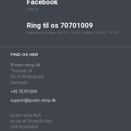
Facebook
Like us
Ring til os 70701009
Mandag-torsdag: 08.00 - 16.00 Fredag: 08.00 - 15.00
FIND OS HER
IPcam-shop.dk
Thorsvej 14
DK-4100 Ringsted
Danmark
+45 70701009
support@ipcam-shop.dk
Ipcam-shop ApS
en del af Smart24 ApS
CVR:42660434