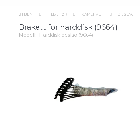
HJEM
TILBEHØR
KAMERAER
BESLAG
Brakett for harddisk (9664)
Modell:
Harddisk beslag (9664)