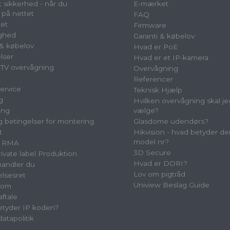
 sikkerhed - når du
E-mærket
 på nettet
FAQ
et
Firmware
ighed
Garanti & købelov
 & købelov
Hvad er PoE
lser
Hvad er et IP-kamera
TV overvågning
Overvågning
t
Referencer
ervice
Teknisk Hjælp
g
Hvilken overvågning skal je
ing
vælge?
og betingelser for montering
Glasdome udendørs?
t
Hikvision - hvad betyder de
model nr?
& RMA
3D Secure
vate label Produktion
Hvad er DORI?
andler du
Lov om pigtråd
elsesret
Uniview Beslag Guide
oom
aftale
tyder IP koden?
atapolitik