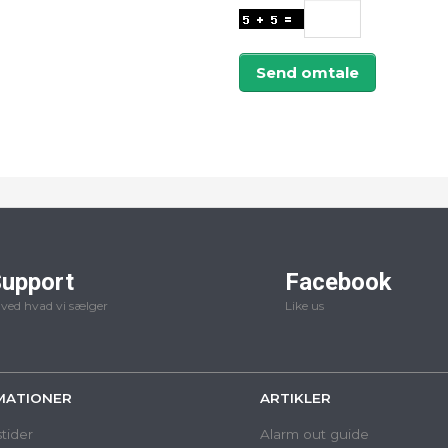
Send omtale
upport
Facebook
 ved hvad vi sælger
Like us
MATIONER
ARTIKLER
tider
Alarm out guide