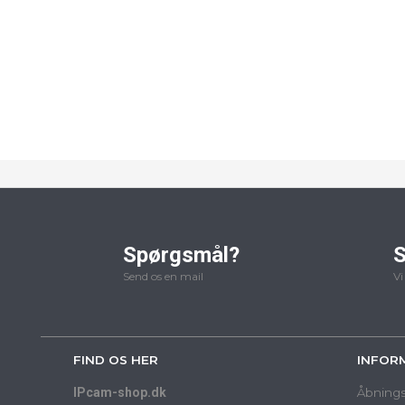
Spørgsmål?
S
Send os en mail
Vi
FIND OS HER
INFOR
IPcam-shop.dk
Åbnings