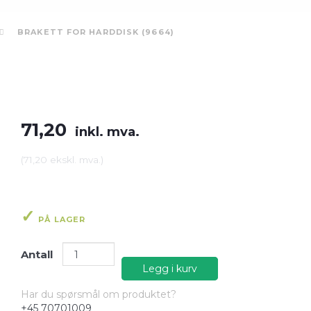
BRAKETT FOR HARDDISK (9664)
71,20
inkl. mva.
(
71,20
ekskl. mva.
)
PÅ LAGER
Antall
Legg i kurv
Har du spørsmål om produktet?
+45 70701009