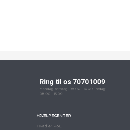
Ring til os 70701009
Mandag-torsdag: 08.00 - 16.00 Fredag:
08.00 - 15.00
HJÆLPECENTER
Hvad er PoE