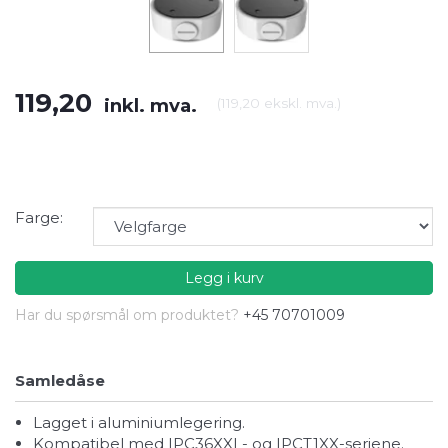
119,20
inkl. mva.
(
119,20
ekskl. mva.
)
Farge:
Legg i kurv
Har du spørsmål om produktet?
+45 70701009
Samledåse
Lagget i aluminiumlegering.
Kompatibel med IPC36XXL- og IPCT1XX-seriene.