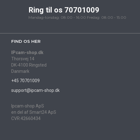
Ring til os 70701009
Mandag-torsdag: 08.00 - 16.00 Fredag: 08.00 - 15.00
FIND OS HER
IPcam-shop.dk
Thorsvej 14
DK-4100 Ringsted
Danmark
+45 70701009
support@ipcam-shop.dk
Ipcam-shop ApS
en del af Smart24 ApS
CVR:42660434