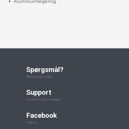
Aluminiumlegering
Spørgsmål?
Send os en mail
Support
Vi ved hvad vi sælger
Facebook
Like us