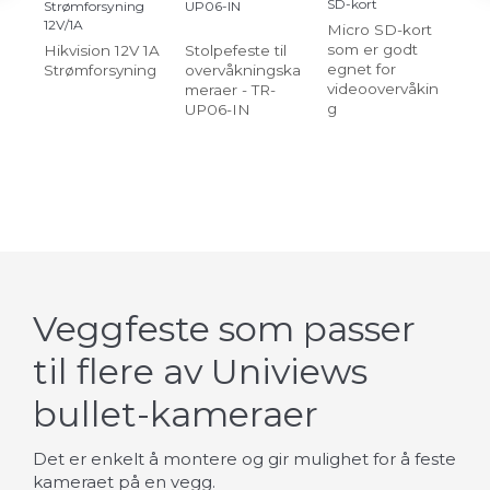
SD-kort
Strømforsyning
UP06-IN
4G
12V/1A
Col
Micro SD-kort
med
som er godt
Hikvision 12V 1A
Stolpefeste til
og 
egnet for
Strømforsyning
overvåkningska
Su
videoovervåkin
meraer - TR-
kam
g
UP06-IN
si
Veggfeste som passer
til flere av Univiews
bullet-kameraer
Det er enkelt å montere og gir mulighet for å feste
kameraet på en vegg.