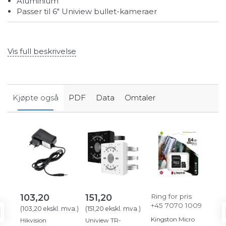
Aluminium
Passer til 6″ Uniview bullet-kameraer
Vis full beskrivelse
Kjøpte også
PDF
Data
Omtaler
103,20
151,20
Ring for pris
3
+45 7070 1009
(
103,20
ekskl. mva.
)
(
151,20
ekskl. mva.
)
(
3.
Kingston Micro
Hikvision
Uniview TR-
Un