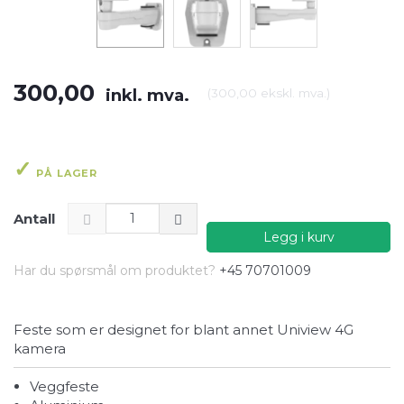
300,00
inkl. mva.
(
300,00
ekskl. mva.
)
PÅ LAGER
Antall
Legg i kurv
Har du spørsmål om produktet?
+45 70701009
Feste som er designet for blant annet Uniview 4G
kamera
Veggfeste