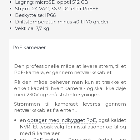
Lagring: microSD opptil 512 GB
Strøm: 24 VAC, 36 V DC eller PoE++
Beskyttelse: IP66
Driftstemperatur: minus 40 til 70 grader
Vekt: ca. 7,7 kg
PoE kameraer
Den professionelle måde at levere strøm, til et
PoE-kamera, er gennem netværkskablet.
På den måde behøver man kun at trække et
enkelt kabel til hvert kamera - og skal ikke døje
med 230V og små strømforsyninger.
Strømmen til kameraet leveres gennem
netværkskablet fra enten...
en
optager med indbygget PoE
, også kaldet
NVR. Et typisk valg for installationer op til og
med 8 kameraer.
en
PoE-switch
. Populært fortalt en