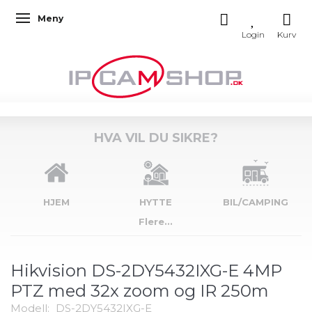
Meny
Veksle navigasjon
HVA VIL DU SIKRE?
HJEM
HYTTE
BIL/CAMPING
Flere...
Hikvision DS-2DY5432IXG-E 4MP
PTZ med 32x zoom og IR 250m
Modell:
DS-2DY5432IXG-E