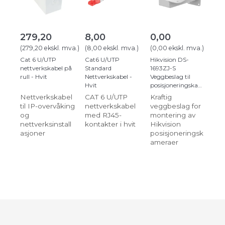
279,20
8,00
0,00
(
279,20
ekskl. mva.
)
(
8,00
ekskl. mva.
)
(
0,00
ekskl. mva.
)
Cat 6 U/UTP
Cat6 U/UTP
Hikvision DS-
nettverkskabel på
Standard
1693ZJ-S
rull - Hvit
Nettverkskabel -
Veggbeslag til
Hvit
posisjoneringskamera
Nettverkskabel
CAT 6 U/UTP
Kraftig
til IP-overvåking
nettverkskabel
veggbeslag for
og
med RJ45-
montering av
nettverksinstall
kontakter i hvit
Hikvision
asjoner
posisjoneringsk
ameraer