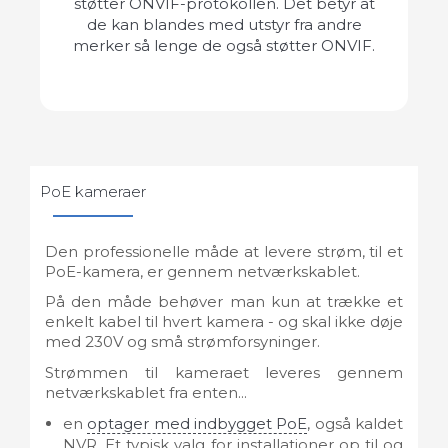
støtter ONVIF-protokollen. Det betyr at
de kan blandes med utstyr fra andre
merker så lenge de også støtter ONVIF.
PoE kameraer
Den professionelle måde at levere strøm, til et
PoE-kamera, er gennem netværkskablet.
På den måde behøver man kun at trække et
enkelt kabel til hvert kamera - og skal ikke døje
med 230V og små strømforsyninger.
Strømmen til kameraet leveres gennem
netværkskablet fra enten...
en
optager med indbygget PoE
, også kaldet
NVR. Et typisk valg for installationer op til og