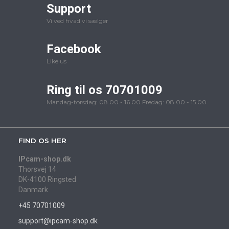
Support
Vi ved hvad vi sælger
Facebook
Like us
Ring til os 70701009
Mandag-torsdag: 08.00 - 16.00 Fredag: 08.00 - 15.00
FIND OS HER
IPcam-shop.dk
Thorsvej 14
DK-4100 Ringsted
Danmark
+45 70701009
support@ipcam-shop.dk