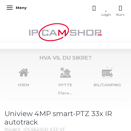
Meny
Veksle navigasjon
HVA VIL DU SIKRE?
HJEM
HYTTE
BIL/CAMPING
Flere...
Uniview 4MP smart-PTZ 33x IR
autotrack
Modell:
IPC6624SR-X33-VF