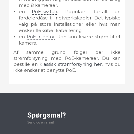
med 8 kameraer.
en
PoE-switch
. Populært fortalt en
fordelerdåse til netværkskabler. Det typiske
valg på store installationer eller hvis man
ønsker fleksibel kabelføring.
en
PoE-injector
. Kan kun levere strøm til et
kamera.
Af samme grund følger der ikke
strømforsyning med PoE-kameraer. Du kan
bestille en
klassisk strømforsyning her
, hvis du
ikke ønsker at benytte PoE.
Spørgsmål?
Send os en mail