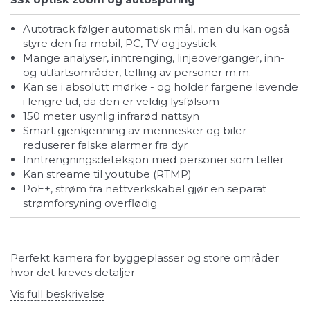
autotrack følger automatisk mål, men du kan også
styre den fra mobil, PC, TV og joystick
mange analyser, inntrenging, linjeoverganger, inn-
og utfartsområder, telling av personer m.m.
kan se i absolutt mørke - og holder fargene levende
i lengre tid, da den er veldig lysfølsom
150 meter usynlig infrarød nattsyn
smart gjenkjenning av mennesker og biler
reduserer falske alarmer fra dyr
inntrengningsdeteksjon med personer som teller
kan streame til youtube (RTMP)
PoE+, strøm fra nettverkskabel gjør en separat
strømforsyning overflødig
Perfekt kamera for byggeplasser og store områder
hvor det kreves detaljer
Vis full beskrivelse