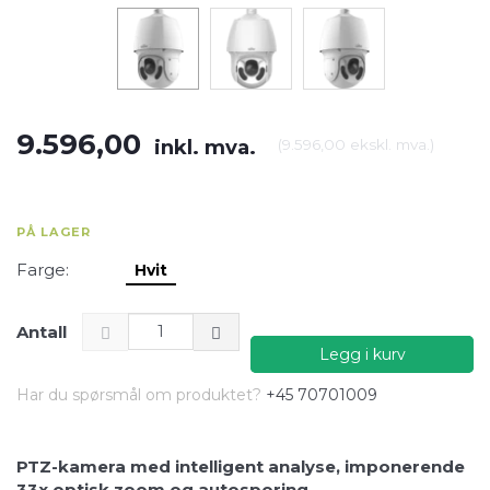
9.596,00
inkl. mva.
(
9.596,00
ekskl. mva.
)
PÅ LAGER
Farge:
Hvit
Antall
Legg i kurv
Har du spørsmål om produktet?
+45 70701009
PTZ-kamera med intelligent analyse, imponerende
33x optisk zoom og autosporing