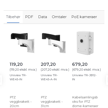
Tilbehør
PDF
Data
Omtaler
PoE kameraer
119,20
207,20
679,20
15
(
119,20
ekskl. mva.
)
(
207,20
ekskl. mva.
)
(
679,20
ekskl. mva.
)
(
15
Uniview TR-
Uniview TR-
Uniview TR-JB12-
Uni
WE45-IN
WE45-A-IN
IN
IN 
PTZ
PTZ
Kabelsamlingsb
Tak
veggbrakett -
veggbrakett -
oks for PTZ
PT
20cm
31cm
dome-kameraer
ka