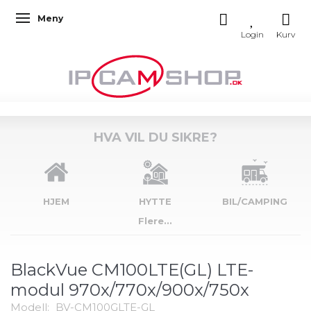
Meny
Veksle navigasjon
HVA VIL DU SIKRE?
HJEM
HYTTE
BIL/CAMPING
Flere...
BlackVue CM100LTE(GL) LTE-
modul 970x/770x/900x/750x
Modell:
BV-CM100GLTE-GL