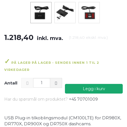
1.218,40
inkl. mva.
(
1.218,40
ekskl. mva.
)
PÅ LAGER PÅ LAGER - SENDES INNEN 1 TIL 2
VIRKEDAGER
Antall
Legg i kurv
Har du spørsmål om produktet?
+45 70701009
USB Plug-in tilkoblingsmodul (CM100LTE) for DR980X,
DR770X, DR900X og DR750X dashcams.