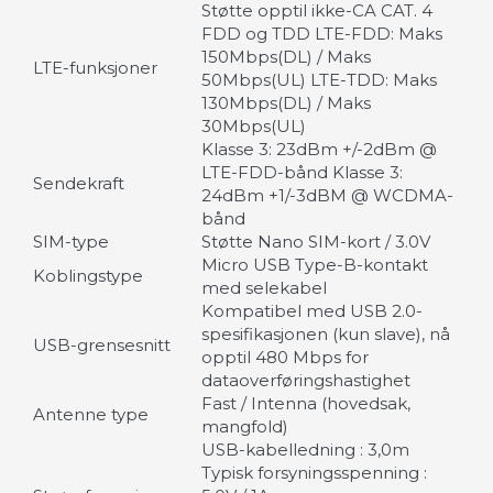
Støtte opptil ikke-CA CAT. 4
FDD og TDD LTE-FDD: Maks
150Mbps(DL) / Maks
LTE-funksjoner
50Mbps(UL) LTE-TDD: Maks
130Mbps(DL) / Maks
30Mbps(UL)
Klasse 3: 23dBm +/-2dBm @
LTE-FDD-bånd Klasse 3:
Sendekraft
24dBm +1/-3dBM @ WCDMA-
bånd
SIM-type
Støtte Nano SIM-kort / 3.0V
Micro USB Type-B-kontakt
Koblingstype
med selekabel
Kompatibel med USB 2.0-
spesifikasjonen (kun slave), nå
USB-grensesnitt
opptil 480 Mbps for
dataoverføringshastighet
Fast / Intenna (hovedsak,
Antenne type
mangfold)
USB-kabelledning : 3,0m
Typisk forsyningsspenning :