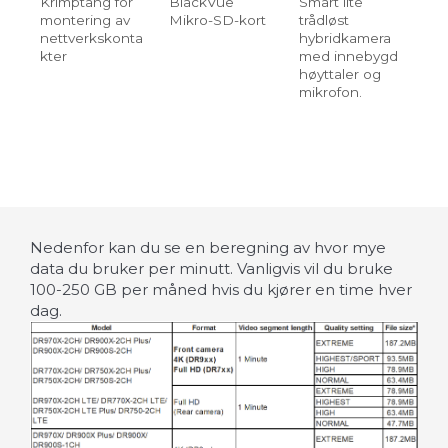
Krimptang for
BlackVue
Smart lite
RJ
montering av
Mikro-SD-kort
trådløst
ne
nettverkskonta
hybridkamera
kt 
kter
med innebygd
ka
høyttaler og
ov
mikrofon.
all
Nedenfor kan du se en beregning av hvor mye
data du bruker per minutt. Vanligvis vil du bruke
100-250 GB per måned hvis du kjører en time hver
dag.