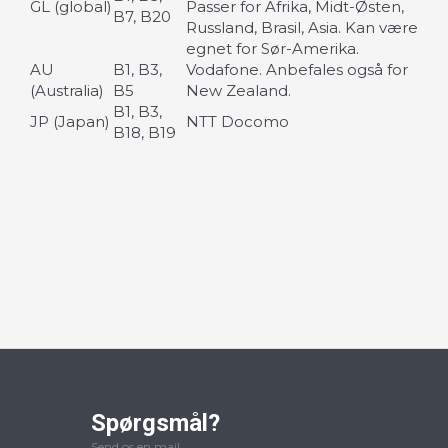
GL (global)
Passer for Afrika, Midt-Østen,
B7, B20
Russland, Brasil, Asia. Kan være
egnet for Sør-Amerika.
AU
B1, B3,
Vodafone. Anbefales også for
(Australia)
B5
New Zealand.
B1, B3,
JP (Japan)
NTT Docomo
B18, B19
Spørgsmål?
Send os en mail