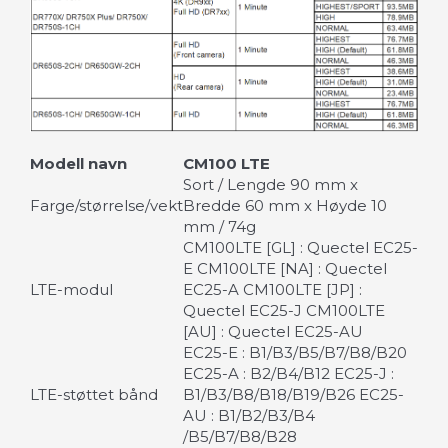
Modell navn
CM100 LTE
Sort / Lengde 90 mm x
Farge/størrelse/vekt
Bredde 60 mm x Høyde 10
mm / 74g
CM100LTE [GL] : Quectel EC25-
E CM100LTE [NA] : Quectel
LTE-modul
EC25-A CM100LTE [JP] :
Quectel EC25-J CM100LTE
[AU] : Quectel EC25-AU
EC25-E : B1/B3/B5/B7/B8/B20
EC25-A : B2/B4/B12 EC25-J :
LTE-støttet bånd
B1/B3/B8/B18/B19/B26 EC25-
AU : B1/B2/B3/B4
/B5/B7/B8/B28