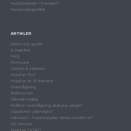
Hvad betyder IP koden?
Persondatapolitik
ARTIKLER
Alarm out guide
E-mærket
FAQ
Firmware
Garanti & købelov
Hvad er PoE
Hvad er et IP-kamera
Overvågning
Referencer
Teknisk Hjælp
Hvilken overvågning skal jeg vælge?
Glasdome udendørs?
Hikvision - hvad betyder deres model nr?
3D Secure
Hvad er DORI?