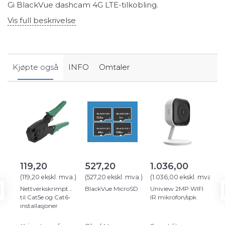
Gi BlackVue dashcam 4G LTE-tilkobling.
Vis full beskrivelse
Kjøpte også
INFO
Omtaler
119,20
527,20
1.036,00
1,
(
119,20
ekskl. mva.
)
(
527,20
ekskl. mva.
)
(
1.036,00
ekskl. mva.
)
(
1,
Nettverkskrimptang
BlackVue MicroSD
Uniview 2MP WIFI
Net
til Cat5e og Cat6-
IR mikrofon/spk
CA
installasjoner