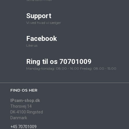
Support
Vi ved hvad vi sælger
Facebook
Like us
Ring til os 70701009
Mandag-torsdag: 08.00 - 16.00 Fredag: 08.00 - 15.00
FIND OS HER
IPcam-shop.dk
Thorsvej 14
DK-4100 Ringsted
Danmark
+45 70701009