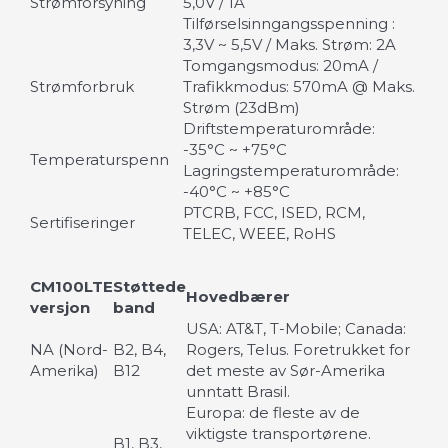
Strømforsyning
5,0V / 1A
Tilførselsinngangsspenning :
3,3V ~ 5,5V / Maks. Strøm: 2A
Tomgangsmodus: 20mA /
Strømforbruk
Trafikkmodus: 570mA @ Maks.
Strøm (23dBm)
Driftstemperaturområde:
-35°C ~ +75°C
Temperaturspenn
Lagringstemperaturområde:
-40°C ~ +85°C
PTCRB, FCC, ISED, RCM,
Sertifiseringer
TELEC, WEEE, RoHS
CM100LTE
Støttede
Hovedbærer
versjon
band
USA: AT&T, T-Mobile; Canada:
NA (Nord-
B2, B4,
Rogers, Telus. Foretrukket for
Amerika)
B12
det meste av Sør-Amerika
unntatt Brasil.
Europa: de fleste av de
viktigste transportørene.
B1, B3,