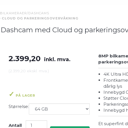
BILKAMERAER/DASHCAMS
ED CLOUD OG PARKERINGSOVERVÅKNING
K Dashcam med Cloud og parkeringso
8MP bilkame
2.399,20
inkl. mva.
parkeringsov
(
2.399,20
ekskl. mva.
)
4K Ultra H
Frontkamera: Sony STARVIS 2-sensor – gir skarpe opptak selv i
dårlig lys
Innebygd G
PÅ LAGER
Støtter C
Parkering
Størrelse:
Innebygd h
Et superfint 
Antall