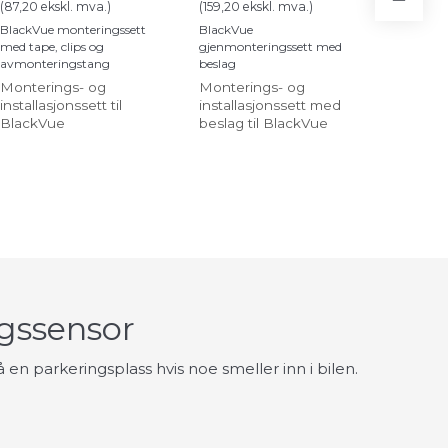
(
87,20
ekskl. mva.
)
(
159,20
ekskl. mva.
)
BlackVu
BlackVue monteringssett
BlackVue
hardwir
med tape, clips og
gjenmonteringssett med
avmonteringstang
beslag
BlackV
Monterings- og
Monterings- og
strømka
installasjonssett til
installasjonssett med
direkte
BlackVue
beslag til BlackVue
dashcam
elsyst
gssensor
n parkeringsplass hvis noe smeller inn i bilen.