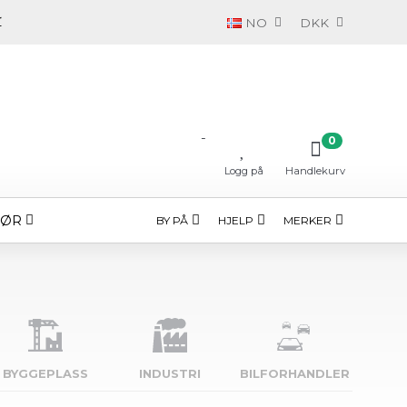
NO
DKK
-
0
Logg på
Handlekurv
HØR
BY PÅ
HJELP
MERKER
BYGGE­PLASS
INDUSTRI
BILFORHANDLER