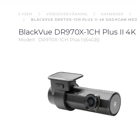
HJEM
VIDEOOVERVÅKNING
KAMERAER
BLACKVUE DR970X-1CH PLUS II 4K DASHCAM M
BlackVue DR970X-1CH Plus II 4
Modell:
DR970X-1CH Plus II(64GB)