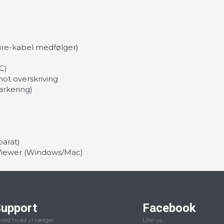
ire-kabel medfølger)
C)
mot overskriving
arkering)
parat)
 Viewer (Windows/Mac)
upport
Facebook
 ved hvad vi sælger
Like us