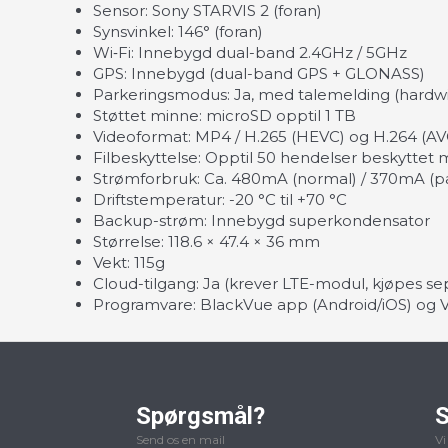
Sensor: Sony STARVIS 2 (foran)
Synsvinkel: 146° (foran)
Wi‑Fi: Innebygd dual-band 2.4GHz / 5GHz
GPS: Innebygd (dual-band GPS + GLONASS)
Parkeringsmodus: Ja, med talemelding (hardw
Støttet minne: microSD opptil 1 TB
Videoformat: MP4 / H.265 (HEVC) og H.264 (AV
Filbeskyttelse: Opptil 50 hendelser beskyttet 
Strømforbruk: Ca. 480mA (normal) / 370mA (p
Driftstemperatur: -20 °C til +70 °C
Backup-strøm: Innebygd superkondensator
Størrelse: 118.6 × 47.4 × 36 mm
Vekt: 115g
Cloud-tilgang: Ja (krever LTE-modul, kjøpes se
Programvare: BlackVue app (Android/iOS) og
Spørgsmål?
S
Send os en mail
Vi