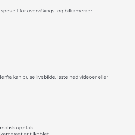
spesielt for overvåkings- og bilkameraer.
erfra kan du se livebilde, laste ned videoer eller
omatisk opptak.
kameraet er tilkoblet.