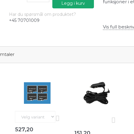
funksjoner i 
Legg i kurv
Har du spørsmål om produktet?
+45 70701009
Vis full beskri
mtaler
527,20
151,20