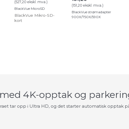
(
527,20
ekskl. mva.
)
(
151,20
ekskl. mva.
)
BlackVue MicroSD
BlackVue strømadapter
BlackVue Mikro-SD-
900X/750X/590X
kort
a med 4K-opptak og parkerin
t tar opp i Ultra HD, og det starter automatisk opptak på e