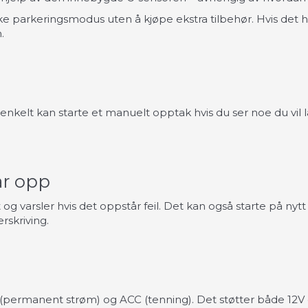
e parkeringsmodus uten å kjøpe ekstra tilbehør. Hvis det ha
.
nkelt kan starte et manuelt opptak hvis du ser noe du vil l
tar opp
g varsler hvis det oppstår feil. Det kan også starte på ny
rskriving.
B+ (permanent strøm) og ACC (tenning). Det støtter både 12V