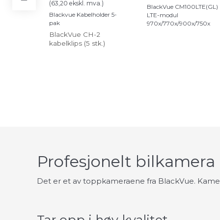
(
63,20
ekskl. mva.
)
BlackVue CM100LTE(GL)
Blackvue Kabelholder 5-
LTE-modul
pak
970x/770x/900x/750x
BlackVue CH-2
kabelklips (5 stk.)
Profesjonelt bilkamer
Det er et av toppkameraene fra BlackVue. Kamerae
Tar opp i høy kvalitet