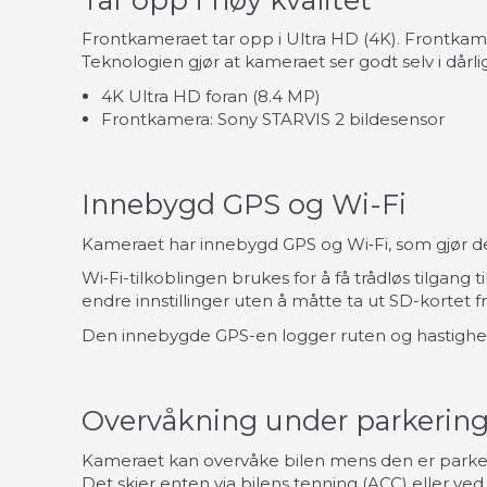
Frontkameraet tar opp i Ultra HD (4K). Frontkame
Teknologien gjør at kameraet ser godt selv i dårlig
4K Ultra HD foran (8.4 MP)
Frontkamera: Sony STARVIS 2 bildesensor
Innebygd GPS og Wi-Fi
Kameraet har innebygd GPS og Wi‑Fi, som gjør det
Wi‑Fi-tilkoblingen brukes for å få trådløs tilgang 
endre innstillinger uten å måtte ta ut SD-kortet f
Den innebygde GPS-en logger ruten og hastighete
Overvåkning under parkerin
Kameraet kan overvåke bilen mens den er parkert.
Det skjer enten via bilens tenning (ACC) eller v