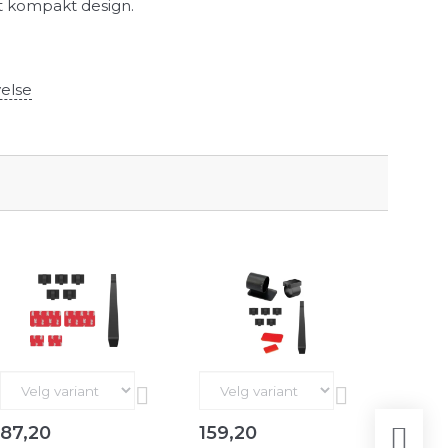
et kompakt design.
velse
151,2
87,20
159,20
(
151,20
ek