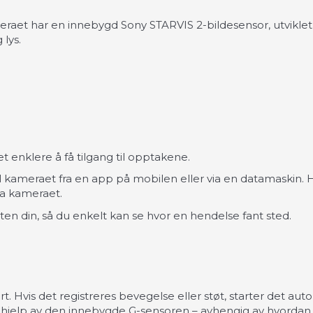
raet har en innebygd Sony STARVIS 2-bildesensor, utviklet 
 lys.
 enklere å få tilgang til opptakene.
til kameraet fra en app på mobilen eller via en datamaskin. H
ra kameraet.
n din, så du enkelt kan se hvor en hendelse fant sted.
g
 Hvis det registreres bevegelse eller støt, starter det aut
ed hjelp av den innebygde G-sensoren – avhengig av hvordan 