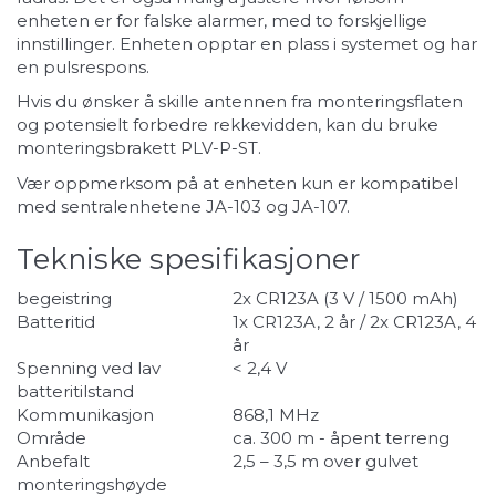
enheten er for falske alarmer, med to forskjellige
innstillinger. Enheten opptar en plass i systemet og har
en pulsrespons.
Hvis du ønsker å skille antennen fra monteringsflaten
og potensielt forbedre rekkevidden, kan du bruke
monteringsbrakett PLV-P-ST.
Vær oppmerksom på at enheten kun er kompatibel
med sentralenhetene JA-103 og JA-107.
Tekniske spesifikasjoner
begeistring
2x CR123A (3 V / 1500 mAh)
Batteritid
1x CR123A, 2 år / 2x CR123A, 4
år
Spenning ved lav
< 2,4 V
batteritilstand
Kommunikasjon
868,1 MHz
Område
ca. 300 m - åpent terreng
Anbefalt
2,5 – 3,5 m over gulvet
monteringshøyde