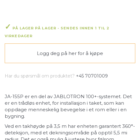
PÅ LAGER PÅ LAGER - SENDES INNEN 1 TIL 2
VIRKEDAGER
Logg deg på her
for å kjøpe
Har du spørsmål om produktet?
+45 70701009
JA-155P er en del av JABLOTRON 100+-systemet. Det
er en trådløs enhet, for installasjon i taket, som kan
oppdage menneskelig bevegelse i et rom eller i en
bygning.
Ved en takhøyde på 3,5 m har enheten garantert 360°-
deteksjon, med et dekningsområde på opptil 5,5 mi
radius. Det er også mulig å justere hvor følsom