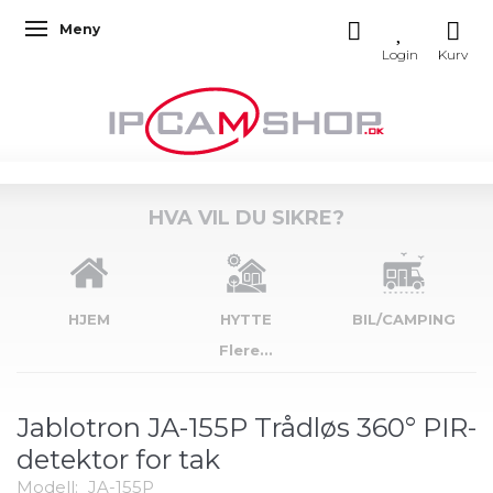
Meny
Veksle navigasjon
HVA VIL DU SIKRE?
HJEM
HYTTE
BIL/CAMPING
Flere...
Jablotron JA-155P Trådløs 360° PIR-
detektor for tak
Modell:
JA-155P