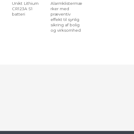
Unikt Lithium
Alarmklistermæ
CR123A S1
rker med
batteri
præventiv
effekt til synlig
sikring af bolig
og virksomhed