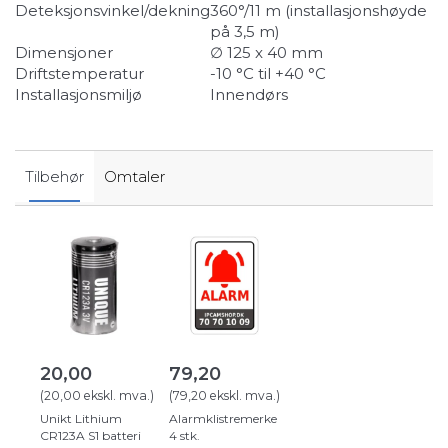
Deteksjonsvinkel/dekning
360°/11 m (installasjonshøyde
på 3,5 m)
Dimensjoner
∅ 125 x 40 mm
Driftstemperatur
-10 °C til +40 °C
Installasjonsmiljø
Innendørs
Tilbehør
Omtaler
20,00
79,20
(
20,00
ekskl. mva.
)
(
79,20
ekskl. mva.
)
Unikt Lithium
Alarmklistremerke
CR123A S1 batteri
4 stk.