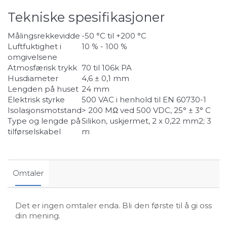
Tekniske spesifikasjoner
Målingsrekkevidde
-50 °C til +200 °C
Luftfuktighet i
10 % - 100 %
omgivelsene
Atmosfærisk trykk
70 til 106k PA
Husdiameter
4,6 ± 0,1 mm
Lengden på huset
24 mm
Elektrisk styrke
500 VAC i henhold til EN 60730-1
Isolasjonsmotstand
> 200 MΩ ved 500 VDC, 25° ± 3° C
Type og lengde på
Silikon, uskjermet, 2 x 0,22 mm2; 3
tilførselskabel
m
Omtaler
Det er ingen omtaler enda. Bli den første til å gi oss
din mening.