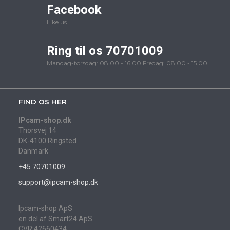
Facebook
Like us
Ring til os 70701009
Mandag-torsdag: 08.00 - 16.00 Fredag: 08.00 - 15.00
FIND OS HER
IPcam-shop.dk
Thorsvej 14
DK-4100 Ringsted
Danmark
+45 70701009
support@ipcam-shop.dk
Ipcam-shop ApS
en del af Smart24 ApS
CVR:42660434