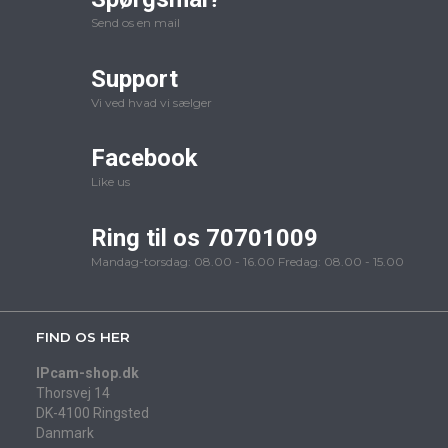
Send os en mail
Support
Vi ved hvad vi sælger
Facebook
Like us
Ring til os 70701009
Mandag-torsdag: 08.00 - 16.00 Fredag: 08.00 - 15.00
FIND OS HER
IPcam-shop.dk
Thorsvej 14
DK-4100 Ringsted
Danmark