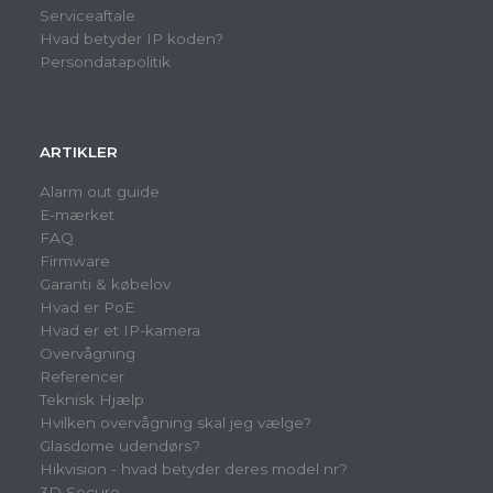
Serviceaftale
Hvad betyder IP koden?
Persondatapolitik
ARTIKLER
Alarm out guide
E-mærket
FAQ
Firmware
Garanti & købelov
Hvad er PoE
Hvad er et IP-kamera
Overvågning
Referencer
Teknisk Hjælp
Hvilken overvågning skal jeg vælge?
Glasdome udendørs?
Hikvision - hvad betyder deres model nr?
3D Secure