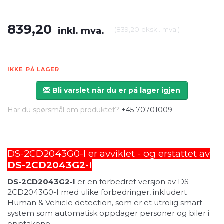
839,20
inkl. mva.
(
839,20
ekskl. mva.
)
IKKE PÅ LAGER
Bli varslet når du er på lager igjen
Har du spørsmål om produktet?
+45 70701009
DS-2CD2043G0-I er avviklet - og erstattet av
DS-2CD2043G2-I
DS-2CD2043G2-I
er en forbedret versjon av DS-
2CD2043G0-I med ulike forbedringer, inkludert
Human & Vehicle detection, som er et utrolig smart
system som automatisk oppdager personer og biler i
opptakene.