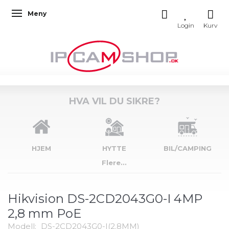
Meny
Veksle navigasjon
HVA VIL DU SIKRE?
HJEM
HYTTE
BIL/CAMPING
Flere...
Hikvision DS-2CD2043G0-I 4MP
2,8 mm PoE
Modell:
DS-2CD2043G0-I(2.8MM)