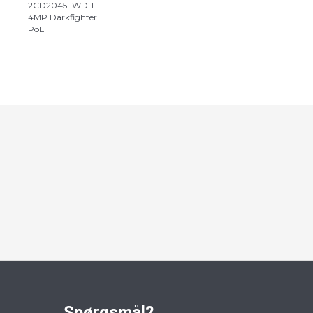
2CD2045FWD-I
4MP Darkfighter
PoE
Spørgsmål?