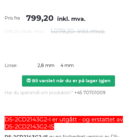
799,20
Pris fra
inkl. mva.
1.079,20
inkl. mva.
(
799,20
ekskl. mva.
)
Linse:
2,8 mm
4 mm
Bli varslet når du er på lager igjen
Har du spørsmål om produktet?
+45 70701009
DS-2CD2143G2-I er utgått - og erstattet av
DS-2CD2143G2-IS
DS-2CD2143G2-IS
er en forbedret versjon av DS-