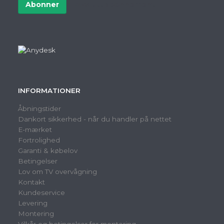
post
Abonner
Avslutt abonnement
INFORMATIONER
Åbningstider
Dankort sikkerhed - når du handler på nettet
E-mærket
Fortrolighed
Garanti & købelov
Betingelser
Lov om TV overvågning
Kontakt
Kundeservice
Levering
Montering