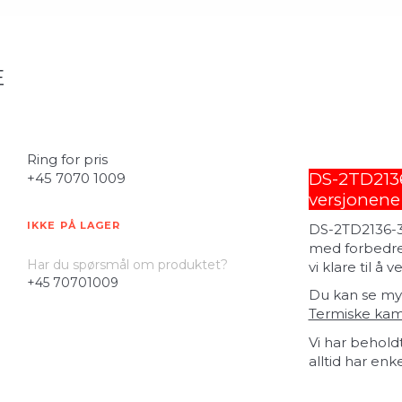
E
Ring for pris
DS-2TD2136-
+45 7070 1009
versjonene
IKKE PÅ LAGER
DS-2TD2136-35
med forbedred
Har du spørsmål om produktet?
vi klare til å
+45 70701009
Du kan se my
Termiske kam
Vi har behold
alltid har enk