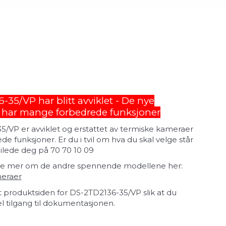
35/VP har blitt avviklet - De nye
 har mange forbedrede funksjoner
/VP er avviklet og erstattet av termiske kameraer
e funksjoner. Er du i tvil om hva du skal velge står
 veilede deg på 70 70 10 09
e mer om de andre spennende modellene her:
eraer
t produktsiden for DS-2TD2136-35/VP slik at du
el tilgang til dokumentasjonen.