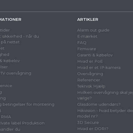
MATIONER
ARTIKLER
tider
Alarm out guide
 sikkerhed - når du
E-mærket
 på nettet
FAQ
et
Firmware
ighed
Garanti & købelov
 & købelov
Hvad er PoE
lser
Hvad er et IP-kamera
TV overvågning
Overvågning
t
Referencer
ervice
Teknisk Hjælp
g
Hvilken overvågning skal je
ing
vælge?
og betingelser for montering
Glasdome udendørs?
t
Hikvision - hvad betyder de
model nr?
& RMA
3D Secure
vate label Produktion
Hvad er DORI?
andler du