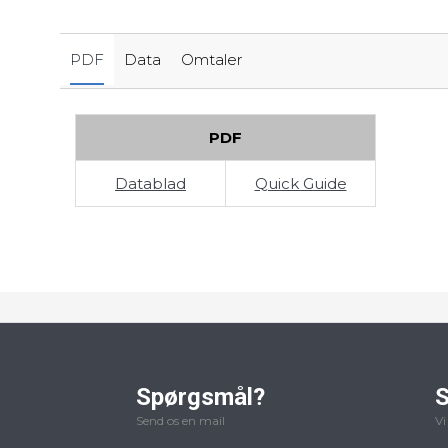
PDF
Data
Omtaler
PDF
Datablad
Quick Guide
Spørgsmål?
S
Send os en mail
Vi