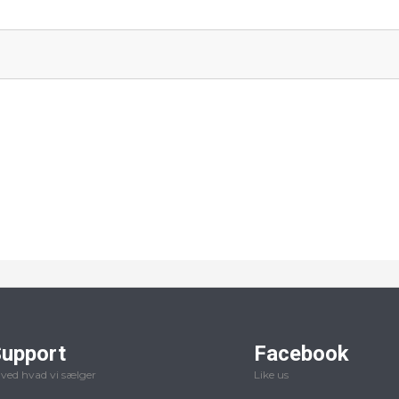
upport
Facebook
 ved hvad vi sælger
Like us