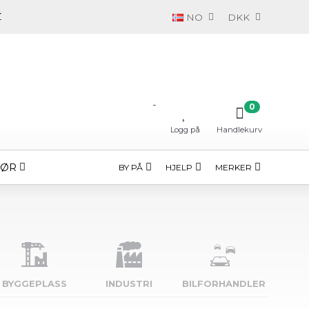
NO
DKK
-
0
Logg på
Handlekurv
HØR
BY PÅ
HJELP
MERKER
BYGGE­PLASS
INDUSTRI
BILFORHANDLER