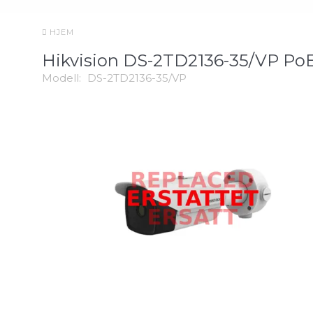
HJEM
Hikvision DS-2TD2136-35/VP Po
Modell:
DS-2TD2136-35/VP