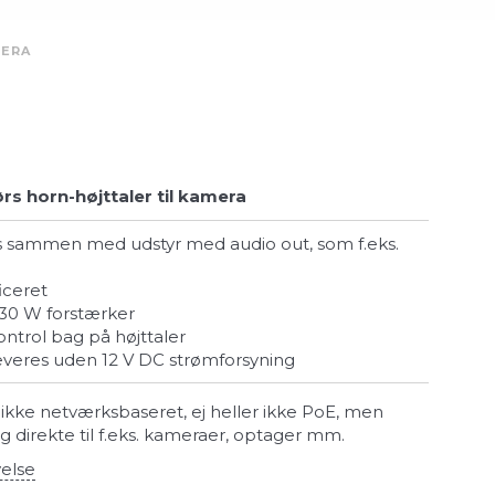
MERA
rs horn-højttaler til kamera
ficeret
30 W forstærker
ntrol bag på højttaler
everes uden 12 V DC strømforsyning
 ikke netværksbaseret, ej heller ikke PoE, men
 og direkte til f.eks. kameraer, optager mm.
velse