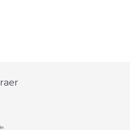
raer
de.