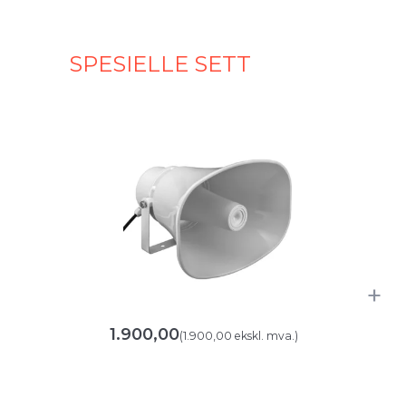
SPESIELLE SETT
+
1.900,00
(
1.900,00
ekskl. mva.
)
Aktiv
udendørs-
højttaler
til