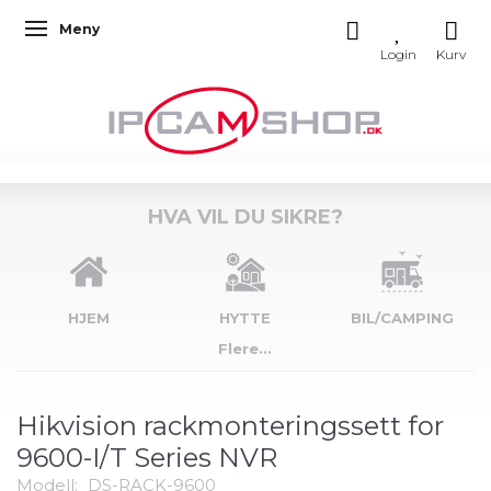
Meny
Veksle navigasjon
HVA VIL DU SIKRE?
HJEM
HYTTE
BIL/CAMPING
Flere...
Hikvision rackmonteringssett for
9600-I/T Series NVR
Modell:
DS-RACK-9600