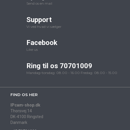
Send os en mail
Support
Vi ved hvad vi sælger
Facebook
Like us
Ring til os 70701009
Mandag-torsdag: 08.00 - 16.00 Fredag: 08.00 - 15.00
FIND OS HER
IPcam-shop.dk
Thorsvej 14
DK-4100 Ringsted
Danmark