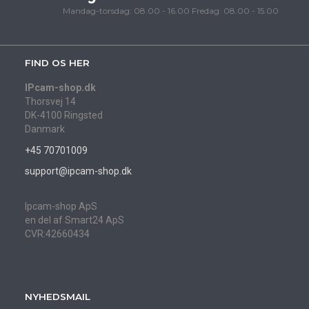
Mandag-torsdag: 08.00 - 16.00 Fredag: 08.00 - 15.00
FIND OS HER
IPcam-shop.dk
Thorsvej 14
DK-4100 Ringsted
Danmark
+45 70701009
support@ipcam-shop.dk
Ipcam-shop ApS
en del af Smart24 ApS
CVR:42660434
NYHEDSMAIL