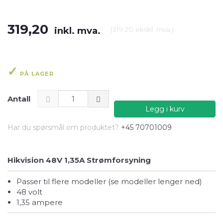
319,20
inkl. mva.
(
319,20
ekskl. mva.
)
PÅ LAGER
Antall
Legg i kurv
Har du spørsmål om produktet?
+45 70701009
Hikvision 48V 1,35A Strømforsyning
Passer til flere modeller (se modeller lenger ned)
48 volt
1,35 ampere