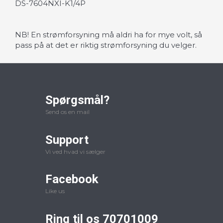
DS-7604NXI-K1/4P
NB! En strømforsyning må aldri ha for mye volt, så
pass på at det er riktig strømforsyning du velger.
Spørgsmål?
Send os en mail
Support
Vi ved hvad vi sælger
Facebook
Like us
Ring til os 70701009