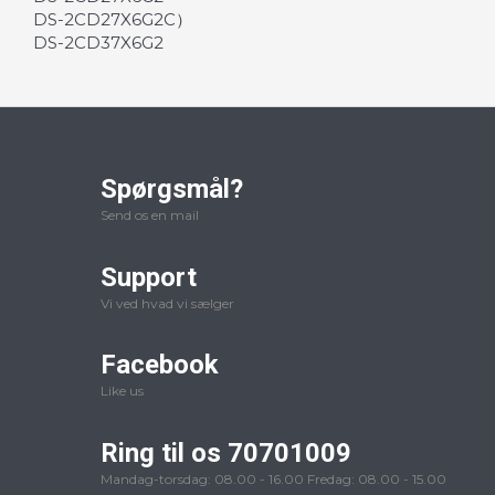
DS-2CD27X6G2C）
DS-2CD37X6G2
Spørgsmål?
Send os en mail
Support
Vi ved hvad vi sælger
Facebook
Like us
Ring til os 70701009
Mandag-torsdag: 08.00 - 16.00 Fredag: 08.00 - 15.00