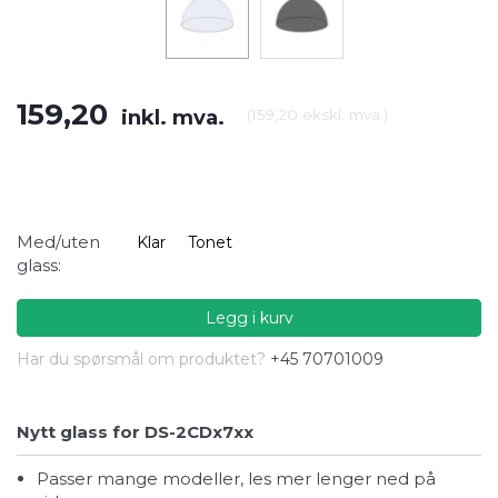
159,20
inkl. mva.
(
159,20
ekskl. mva.
)
Med/uten
Klar
Tonet
glass:
Legg i kurv
Har du spørsmål om produktet?
+45 70701009
Nytt glass for DS-2CDx7xx
Passer mange modeller, les mer lenger ned på