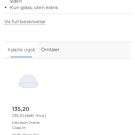
siden
Kun glass, uten krans
Vis full beskrivelse
Kjøpte også
Omtaler
135,20
(
135,20
ekskl. mva.
)
Hikvision Dome
Glass M
Nytt glass for