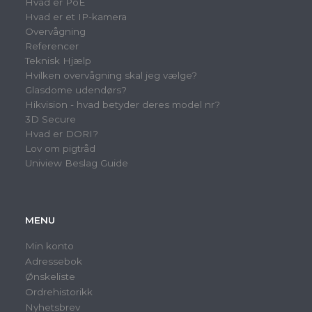
Hvad er PoE
Hvad er et IP-kamera
Overvågning
Referencer
Teknisk Hjælp
Hvilken overvågning skal jeg vælge?
Glasdome udendørs?
Hikvision - hvad betyder deres model nr?
3D Secure
Hvad er DORI?
Lov om pigtråd
Uniview Beslag Guide
MENU
Min konto
Adressebok
Ønskeliste
Ordrehistorikk
Nyhetsbrev