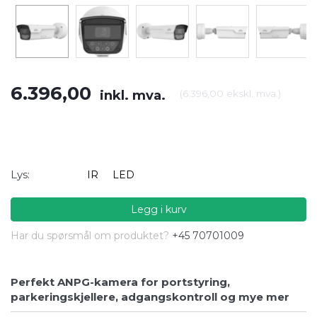
6.396,00
inkl. mva.
(
6.396,00
ekskl. mva.
)
Lys:
IR
LED
Legg i kurv
Har du spørsmål om produktet?
+45 70701009
Perfekt ANPG-kamera for portstyring,
parkeringskjellere, adgangskontroll og mye mer