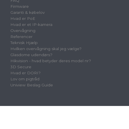
FAQ
Firmware
Garanti & købelov
Hvad er PoE
Hvad er et IP-kamera
Overvågning
Referencer
Teknisk Hjælp
Hvilken overvågning skal jeg vælge?
Glasdome udendørs?
Hikvision - hvad betyder deres model nr?
3D Secure
Hvad er DORI?
Lov om pigtråd
Uniview Beslag Guide
MENU
Min konto
Adressebok