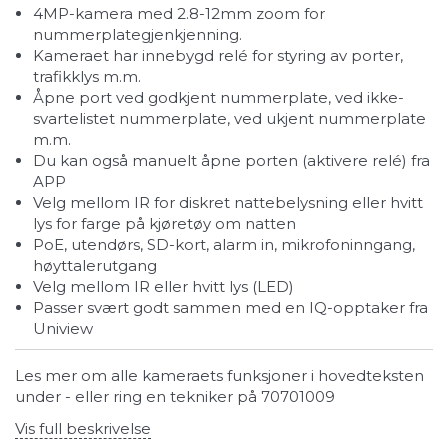
4MP-kamera med 2.8-12mm zoom for
nummerplategjenkjenning.
Kameraet har innebygd relé for styring av porter,
trafikklys m.m.
Åpne port ved godkjent nummerplate, ved ikke-
svartelistet nummerplate, ved ukjent nummerplate
m.m.
Du kan også manuelt åpne porten (aktivere relé) fra
APP
Velg mellom IR for diskret nattebelysning eller hvitt
lys for farge på kjøretøy om natten
PoE, utendørs, SD-kort, alarm in, mikrofoninngang,
høyttalerutgang
Velg mellom IR eller hvitt lys (LED)
Passer svært godt sammen med en IQ-opptaker fra
Uniview
Les mer om alle kameraets funksjoner i hovedteksten
under - eller ring en tekniker på 70701009
Vis full beskrivelse