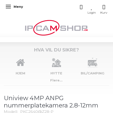
Meny
Veksle navigasjon
HVA VIL DU SIKRE?
HJEM
HYTTE
BIL/CAMPING
Flere...
Uniview 4MP ANPG
nummerplatekamera 2.8-12mm
Modell:
PKC2640@Z28-P