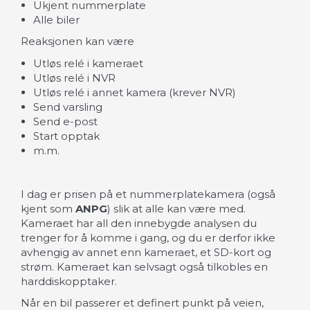
Ukjent nummerplate
Alle biler
Reaksjonen kan være
Utløs relé i kameraet
Utløs relé i NVR
Utløs relé i annet kamera (krever NVR)
Send varsling
Send e-post
Start opptak
m.m.
I dag er prisen på et nummerplatekamera (også
kjent som
ANPG
) slik at alle kan være med.
Kameraet har all den innebygde analysen du
trenger for å komme i gang, og du er derfor ikke
avhengig av annet enn kameraet, et SD-kort og
strøm. Kameraet kan selvsagt også tilkobles en
harddiskopptaker.
Når en bil passerer et definert punkt på veien,