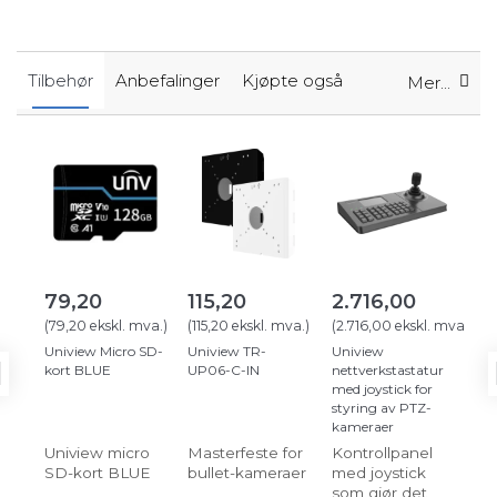
Tilbehør
Anbefalinger
Kjøpte også
Mer...
79,20
115,20
2.716,00
2
(
79,20
ekskl. mva.
)
(
115,20
ekskl. mva.
)
(
2.716,00
ekskl. mva.
)
(
27
Uniview Micro SD-
Uniview TR-
Uniview
Cat
kort BLUE
UP06-C-IN
nettverkstastatur
net
med joystick for
rull
styring av PTZ-
kameraer
Uniview micro
Masterfeste for
Kontrollpanel
Ne
SD-kort BLUE
bullet-kameraer
med joystick
til
som gjør det
og