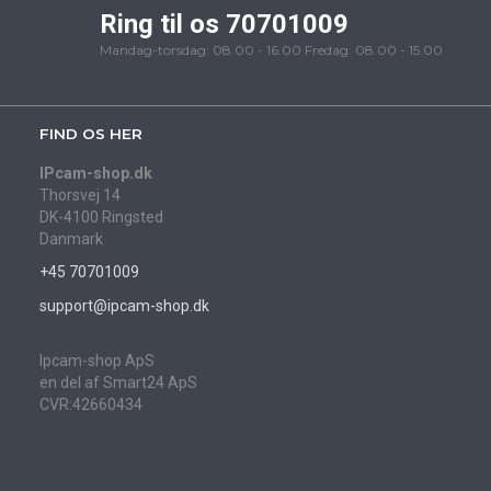
Ring til os 70701009
Mandag-torsdag: 08.00 - 16.00 Fredag: 08.00 - 15.00
FIND OS HER
IPcam-shop.dk
Thorsvej 14
DK-4100 Ringsted
Danmark
+45 70701009
support@ipcam-shop.dk
Ipcam-shop ApS
en del af Smart24 ApS
CVR:42660434