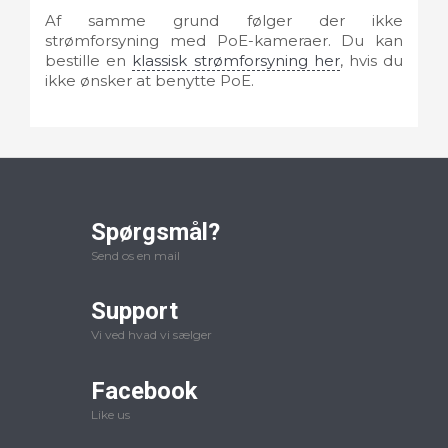
Af samme grund følger der ikke
strømforsyning med PoE-kameraer. Du kan
bestille en
klassisk strømforsyning her
, hvis du
ikke ønsker at benytte PoE.
Spørgsmål?
Send os en mail
Support
Vi ved hvad vi sælger
Facebook
Like us