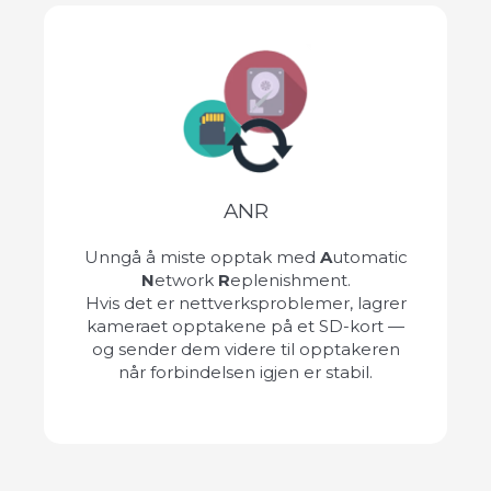
ANR
Unngå å miste opptak med
A
utomatic
N
etwork
R
eplenishment.
Hvis det er nettverksproblemer, lagrer
kameraet opptakene på et SD-kort —
og sender dem videre til opptakeren
når forbindelsen igjen er stabil.