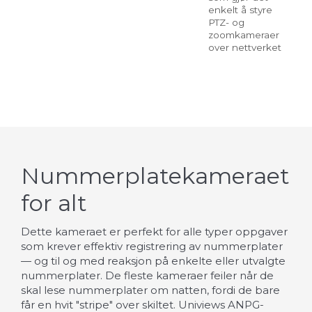
enkelt å styre
net
PTZ- og
as
zoomkameraer
over nettverket
Nummerplatekameraet
for alt
Dette kameraet er perfekt for alle typer oppgaver
som krever effektiv registrering av nummerplater
— og til og med reaksjon på enkelte eller utvalgte
nummerplater. De fleste kameraer feiler når de
skal lese nummerplater om natten, fordi de bare
får en hvit "stripe" over skiltet. Univiews ANPG-