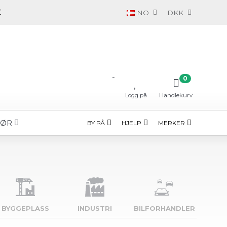
NO
DKK
-
0
Logg på
Handlekurv
HØR
BY PÅ
HJELP
MERKER
BYGGE­PLASS
INDUSTRI
BILFORHANDLER