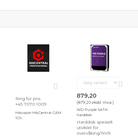
879,20
Ring for pris
(
879,20
ekskl. mva.
)
+45 7070 1009
WD Purple SATA-
Hikvision HikCentral CAM
harddisk
1Ch.
Harddisk spesielt
utviklet for
overvåking/NVR