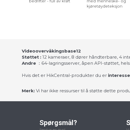
bedrifter - full av kraft
med menneske- og
kjøretøydeteksjon
Videoovervåkingsbase12
Støttet
:
12 kameraer, 8 dører håndterbare, 4 i
Andre
：64-lagringsserver, åpen API-støttet, helse
Hvis det er HikCentral-produkter du er
interesse
Merk:
Vi har ikke ressurser til å støtte dette pr
Spørgsmål?
S
Send os en mail
Vi