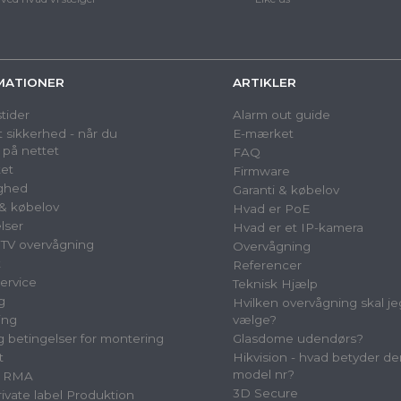
MATIONER
ARTIKLER
tider
Alarm out guide
 sikkerhed - når du
E-mærket
 på nettet
FAQ
et
Firmware
ighed
Garanti & købelov
 & købelov
Hvad er PoE
lser
Hvad er et IP-kamera
TV overvågning
Overvågning
t
Referencer
ervice
Teknisk Hjælp
g
Hvilken overvågning skal je
ing
vælge?
og betingelser for montering
Glasdome udendørs?
t
Hikvision - hvad betyder de
model nr?
& RMA
3D Secure
vate label Produktion