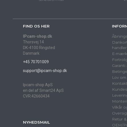
FIND OS HER
INFOR
IPcam-shop.dk
Åbnings
Thorsvej 14
Dankort
DK-4100 Ringsted
handler
Danmark
E-mærk
Fortrol
+45 70701009
Garanti
support@ipcam-shop.dk
Betinge
Lov om 
Kontak
Ipcam-shop ApS
Kundes
en del af Smart24 ApS
Leverin
CVR:42660434
Monter
Vilkår 
Oversig
Retur 
NYHEDSMAIL
OEM/Pri