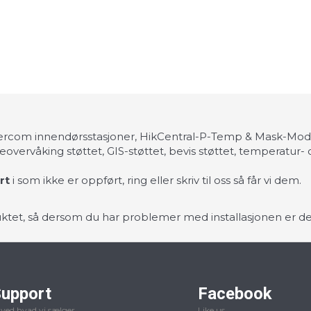
ntercom innendørsstasjoner, HikCentral-P-Temp & Mask-Mo
overvåking støttet, GIS-støttet, bevis støttet, temperatur-
rt
i som ikke er oppført, ring eller skriv til oss så får vi dem.
oduktet, så dersom du har problemer med installasjonen er 
upport
Facebook
 ved hvad vi sælger
Like us