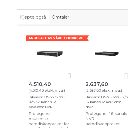
Kjøpte også
Omtaler
ANBEFALT AV VÅRE TEKNIKERE
4.510,40
2.637,60
(
4.510,40
ekskl. mva.
)
(
2.637,60
ekskl. mva.
)
Hikvision DS-7732NXI-
Hikvision DS-7616NXI-I2/S
I4/S 32-kanals IP
16-kanals IP AcuSense
AcuSense NVR
NVR
Profesjonell
Profesjonell 16-kanals
Acusense
NVR-
harddiskopptaker for
harddiskopptaker