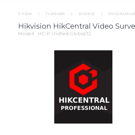
HJEM
TILBEHØR
DIVERSE
PROGRAMVA
Hikvision HikCentral Video Surve
Modell:
HC-P-Unified-Global/12