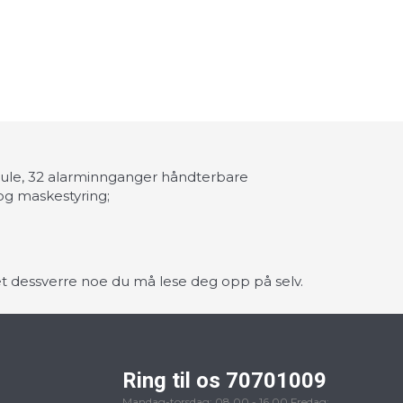
dule, 32 alarminnganger håndterbare
 og maskestyring;
det dessverre noe du må lese deg opp på selv.
Ring til os 70701009
Mandag-torsdag: 08.00 - 16.00 Fredag: