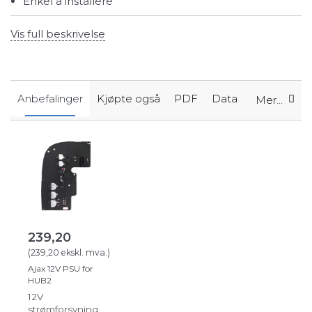
Enkel å installere
Vis full beskrivelse
Anbefalinger
Kjøpte også
PDF
Data
Mer...
239,20
(
239,20
ekskl. mva.
)
Ajax 12V PSU for
HUB2
12V
strømforsyning