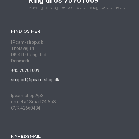
Ring til os 70701009
Mandag-torsdag: 08.00 - 16.00 Fredag: 08.00 - 15.00
FIND OS HER
IPcam-shop.dk
Thorsvej 14
DK-4100 Ringsted
Danmark
+45 70701009
support@ipcam-shop.dk
Ipcam-shop ApS
en del af Smart24 ApS
CVR:42660434
NYHEDSMAIL