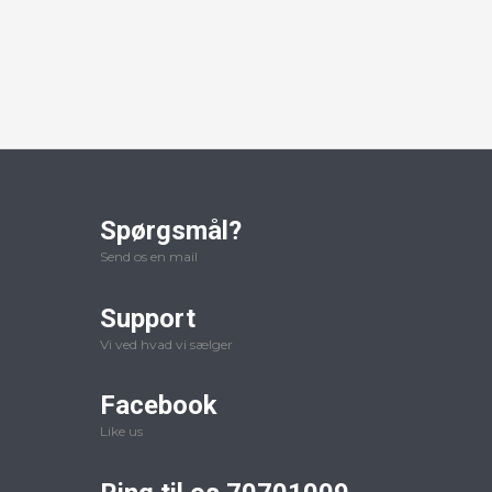
Spørgsmål?
Send os en mail
Support
Vi ved hvad vi sælger
Facebook
Like us