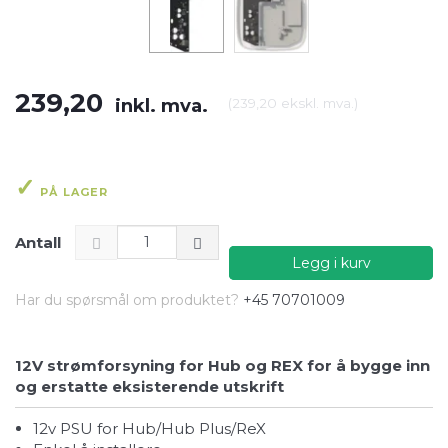
239,20
inkl. mva.
(
239,20
ekskl. mva.
)
PÅ LAGER
Antall
Legg i kurv
Har du spørsmål om produktet?
+45 70701009
12V strømforsyning for Hub og REX for å bygge inn
og erstatte eksisterende utskrift
12v PSU for Hub/Hub Plus/ReX