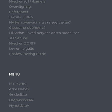
Hvad er et IP-kamera
Overvågning
Referencer
Teknisk Hjælp
Hvilken overvågning skal jeg vælge?
Glasdome udendørs?
Hikvision - hvad betyder deres model nr?
3D Secure
Hvad er DORI?
Lov om pigtråd
Uniview Beslag Guide
MENU
Min konto
Adressebok
Ønskeliste
Ordrehistorikk
Nyhetsbrev