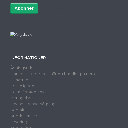
e-
post
Abonner
Avslutt abonnement
INFORMATIONER
Åbningstider
Dankort sikkerhed - når du handler på nettet
E-mærket
Fortrolighed
Garanti & købelov
Betingelser
Lov om TV overvågning
Kontakt
Kundeservice
Levering
Montering