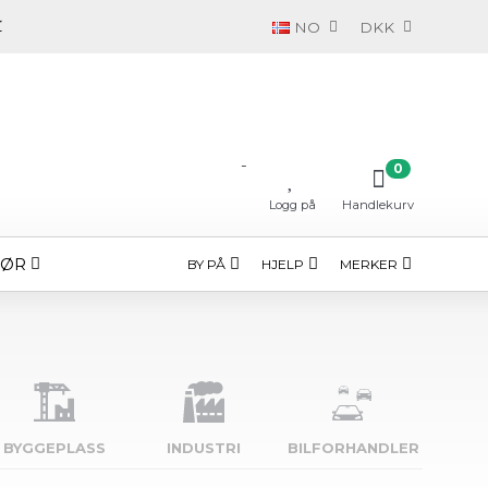
NO
DKK
-
0
Logg på
Handlekurv
HØR
BY PÅ
HJELP
MERKER
BYGGE­PLASS
INDUSTRI
BILFORHANDLER