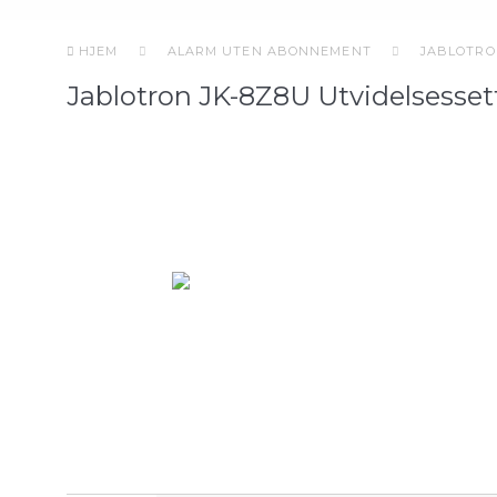
HJEM
ALARM UTEN ABONNEMENT
JABLOTR
Jablotron JK-8Z8U Utvidelsessett