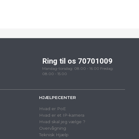
Ring til os 70701009
Mandag-torsdag: 08.00 - 16.00 Fredag:
08.00 - 15.00
HJÆLPECENTER
Hvad er PoE
Hvad er et IP-kamera
Hvad skal jeg vælge ?
Overvågning
Teknisk Hjælp