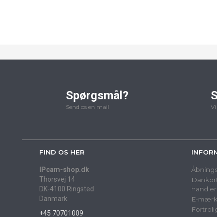
Spørgsmål?
S
Send os en mail
Vi
FIND OS HER
INFOR
IPcam-shop.dk
Åbnings
Thorsvej 14
Dankort
DK-4100 Ringsted
handler
Danmark
E-mærk
Fortrol
+45 70701009