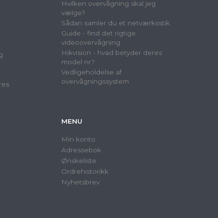
Hvilken overvågning skal jeg
vælge?
Sådan samler du et netværksstik
Guide - find det rigtige
videoovervågning
Hikvision - hvad betyder deres
g
model nr?
Vedligeholdelse af
overvågningssystem
res
MENU
Min konto
Adressebok
Ønskeliste
Ordrehistorikk
Nyhetsbrev