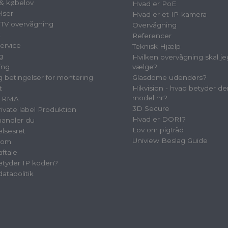
 & købelov
Hvad er PoE
lser
Hvad er et IP-kamera
TV overvågning
Overvågning
t
Referencer
ervice
Teknisk Hjælp
g
Hvilken overvågning skal je
ing
vælge?
og betingelser for montering
Glasdome udendørs?
t
Hikvision - hvad betyder de
model nr?
& RMA
3D Secure
vate label Produktion
Hvad er DORI?
andler du
Lov om pigtråd
elsesret
Uniview Beslag Guide
oom
aftale
tyder IP koden?
atapolitik