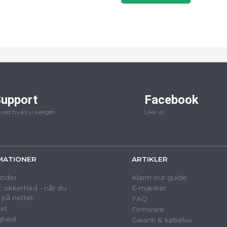
upport
Facebook
 ved hvad vi sælger
Like us
MATIONER
ARTIKLER
tider
Alarm out guide
 sikkerhed - når du
E-mærket
 på nettet
FAQ
et
Firmware
ighed
Garanti & købelov