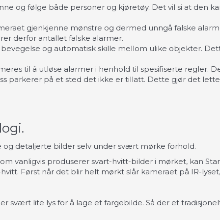
nne og følge både personer og kjøretøy. Det vil si at den k
ameraet gjenkjenne mønstre og dermed unngå falske alarmer 
er derfor antallet falske alarmer.
evegelse og automatisk skille mellom ulike objekter. Dette
es til å utløse alarmer i henhold til spesifiserte regler.
parkerer på et sted det ikke er tillatt. Dette gjør det lett
ogi.
e og detaljerte bilder selv under svært mørke forhold.
n, som vanligvis produserer svart-hvitt-bilder i mørket, kan St
hvitt. Først
når det blir helt mørkt slår kameraet på IR-lyset, 
er svært lite lys for å lage et fargebilde. Så der et tradisjone