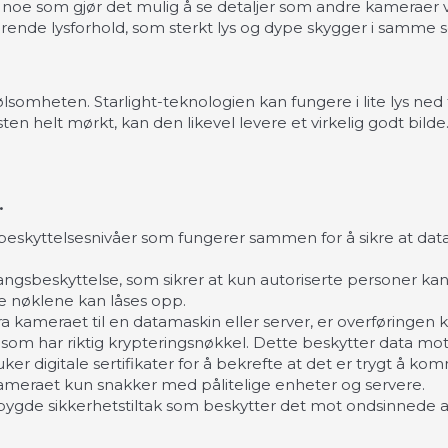
s, noe som gjør det mulig å se detaljer som andre kameraer vi
rende lysforhold, som sterkt lys og dype skygger i samme sc
følsomheten. Starlight-teknologien kan fungere i lite lys ned 
ten helt mørkt, kan den likevel levere et virkelig godt bilde
.
 beskyttelsesnivåer som fungerer sammen for å sikre at da
lgangsbeskyttelse, som sikrer at kun autoriserte personer kan
ige nøklene kan låses opp.
ra kameraet til en datamaskin eller server, er overføringen 
som har riktig krypteringsnøkkel. Dette beskytter data mot
ker digitale sertifikater for å bekrefte at det er trygt å 
t kameraet kun snakker med pålitelige enheter og servere.
ygde sikkerhetstiltak som beskytter det mot ondsinnede an