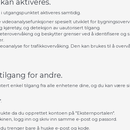
kan aktiveres.
 i utgangspunktet aktiveres samtidig.
e videoanalysefunksjoner spesielt utviklet for bygningsover
kjøretøy, og deteksjon av uautorisert tilgang.
terovervåking og beskytter grenser ved å identifisere og s
er.
eoanalyse for trafikkovervåking. Den kan brukes til å overv
tilgang for andre.
ert enkel tilgang fra alle enhetene dine, og du kan være si
.
rukte da du opprettet kontoen på "Eksternportalen".
inen, logg inn og skriv inn samme e-post og passord.
 du trenger bare å huske e-post og kode.