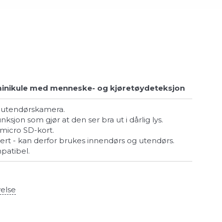
inikule med menneske- og kjøretøydeteksjon
et utendørskamera.
unksjon som gjør at den ser bra ut i dårlig lys.
tt micro SD-kort.
isert - kan derfor brukes innendørs og utendørs.
patibel.
velse