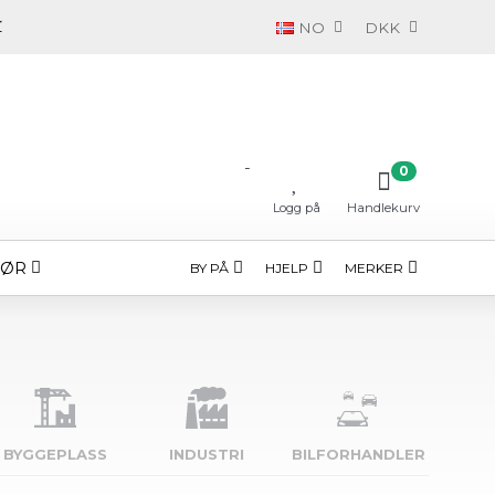
NO
DKK
-
0
Logg på
Handlekurv
HØR
BY PÅ
HJELP
MERKER
BYGGE­PLASS
INDUSTRI
BILFORHANDLER