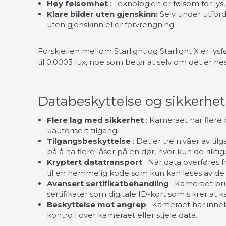
Høy følsomhet
: Teknologien er følsom for ly
Klare bilder uten gjenskinn:
Selv under utford
uten gjenskinn eller forvrengning.
Forskjellen mellom Starlight og Starlight
X
er lys
til 0,0003 lux, noe som betyr at selv om det er nes
Databeskyttelse og sikkerhet
Flere lag med sikkerhet
: Kameraet har flere
uautorisert tilgang.
Tilgangsbeskyttelse
: Det er tre nivåer av ti
på å ha flere låser på en dør, hvor kun de rikt
Kryptert datatransport
: Når data overføres f
til en hemmelig kode som kun kan leses av de 
Avansert sertifikatbehandling
: Kameraet bru
sertifikater som digitale ID-kort som sikrer a
Beskyttelse mot angrep
: Kameraet har inneb
kontroll over kameraet eller stjele data.