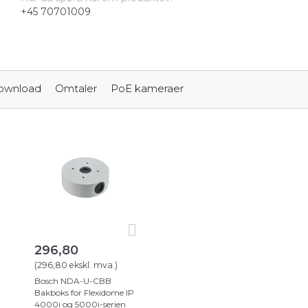
+45 70701009
ownload
Omtaler
PoE kameraer
296,80
(
296,80
ekskl. mva.
)
Bosch NDA-U-CBB
Bakboks for Flexidome IP
4000i og 5000i-serien