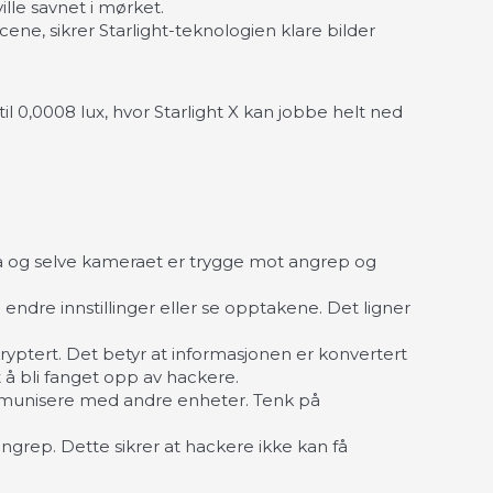
lle savnet i mørket.
ene, sikrer Starlight-teknologien klare bilder
til 0,0008 lux, hvor Starlight X kan jobbe helt ned
.
ta og selve kameraet er trygge mot angrep og
 endre innstillinger eller se opptakene. Det ligner
kryptert. Det betyr at informasjonen er konvertert
 å bli fanget opp av hackere.
kommunisere med andre enheter. Tenk på
grep. Dette sikrer at hackere ikke kan få