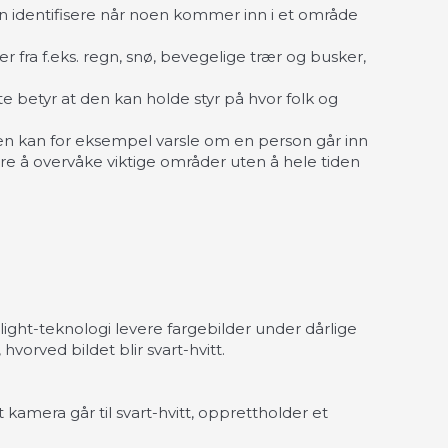
an identifisere når noen kommer inn i et område
fra f.eks. regn, snø, bevegelige trær og busker,
 betyr at den kan holde styr på hvor folk og
 Den kan for eksempel varsle om en person går inn
ere å overvåke viktige områder uten å hele tiden
arlight-teknologi levere fargebilder under dårlige
hvorved bildet blir svart-hvitt.
lt kamera går til svart-hvitt, opprettholder et