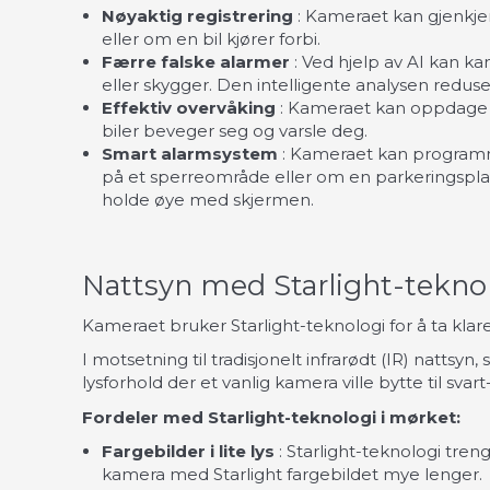
Nøyaktig registrering
: Kameraet kan gjenkje
eller om en bil kjører forbi.
Færre falske alarmer
: Ved hjelp av AI kan k
eller skygger. Den intelligente analysen reduser
Effektiv overvåking
: Kameraet kan oppdage b
biler beveger seg og varsle deg.
Smart alarmsystem
: Kameraet kan programmer
på et sperreområde eller om en parkeringsplass 
holde øye med skjermen.
Nattsyn med Starlight-teknol
Kameraet bruker Starlight-teknologi for å ta klar
I motsetning til tradisjonelt infrarødt (IR) nattsy
lysforhold der et vanlig kamera ville bytte til svart-
Fordeler med Starlight-teknologi i mørket:
Fargebilder i lite lys
: Starlight-teknologi treng
kamera med Starlight fargebildet mye lenger.