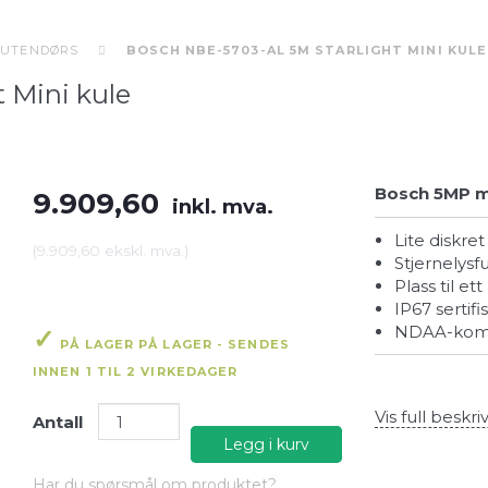
UTENDØRS
BOSCH NBE-5703-AL 5M STARLIGHT MINI KULE
 Mini kule
Bosch 5MP m
9.909,60
inkl. mva.
Lite diskr
(
9.909,60
ekskl. mva.
)
Stjernelysf
Plass til e
IP67 sertif
NDAA-kom
PÅ LAGER PÅ LAGER - SENDES
INNEN 1 TIL 2 VIRKEDAGER
Vis full beskri
Antall
Legg i kurv
Har du spørsmål om produktet?