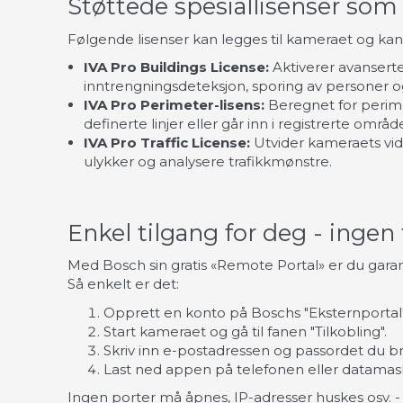
Støttede spesiallisenser som 
Følgende lisenser kan legges til kameraet og kan
IVA Pro Buildings License:
Aktiverer avansert
inntrengningsdeteksjon, sporing av personer og 
IVA Pro Perimeter-lisens:
Beregnet for perime
definerte linjer eller går inn i registrerte områd
IVA Pro Traffic License:
Utvider kameraets vid
ulykker og analysere trafikkmønstre.
Enkel tilgang for deg - ingen 
Med Bosch sin gratis «Remote Portal» er du garant
Så enkelt er det:
Opprett en konto på Boschs "Eksternportal"
Start kameraet og gå til fanen "Tilkobling".
Skriv inn e-postadressen og passordet du b
Last ned appen på telefonen eller datamask
Ingen porter må åpnes, IP-adresser huskes osv. -