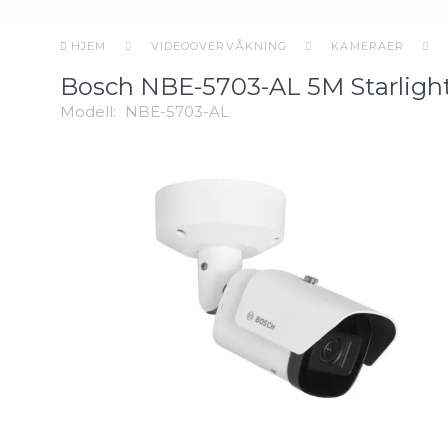
HJEM
VIDEOOVERVÅKNING
KAMERAER
Bosch NBE-5703-AL 5M Starlight
Modell:
NBE-5703-AL