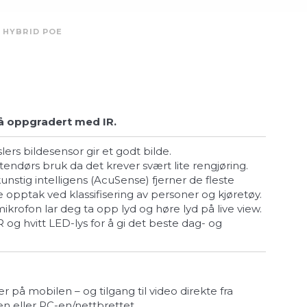
 HYBRID POE
å oppgradert med IR.
lers bildesensor gir et godt bilde.
utendørs bruk da det krever svært lite rengjøring.
 opptak ved klassifisering av personer og kjøretøy.
ikrofon lar deg ta opp lyd og høre lyd på live view.
r på mobilen – og tilgang til video direkte fra
n eller PC-en/nettbrettet.