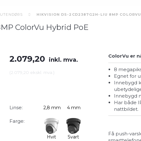
UTENDØRS
HIKVISION DS-2CD2387G2H-LIU 8MP COLORVU
8MP ColorVu Hybrid PoE
ColorVu er n
2.079,20
inkl. mva.
8 megapiks
(
2.079,20
ekskl. mva.
)
egnet for 
innebygd kunstig intelligens (AcuSense) fjerner de fleste
ubetydelige
innebygd m
har både IR og hvitt LED-lys for å gi det beste dag- og
Linse:
2,8 mm
4 mm
nattbildet.
Farge:
Få push-varsle
Hvit
Svart
smarttelefone