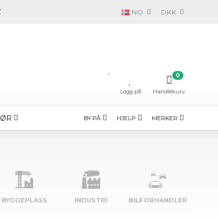
NO
DKK
-
0
Logg på
Handlekurv
HØR
BY PÅ
HJELP
MERKER
BYGGE­PLASS
INDUSTRI
BILFORHANDLER