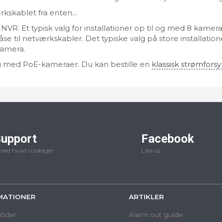
skablet fra enten...
 NVR. Et typisk valg for installationer op til og med 8 kamera
åse til netværkskabler. Det typiske valg på store installation
kamera.
g med PoE-kameraer. Du kan bestille en
klassisk strømfors
upport
Facebook
 ved hvad vi sælger
Like us
MATIONER
ARTIKLER
tider
Alarm out guide