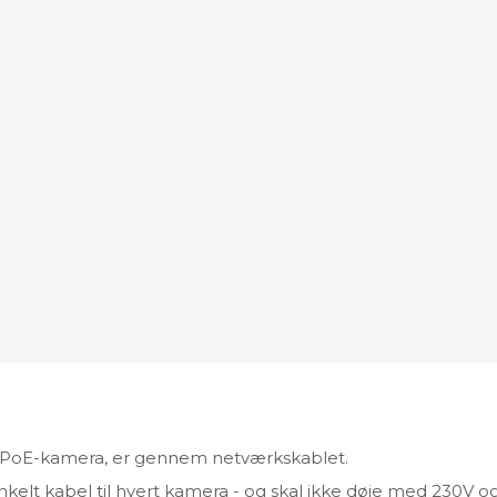
et PoE-kamera, er gennem netværkskablet.
lt kabel til hvert kamera - og skal ikke døje med 230V o