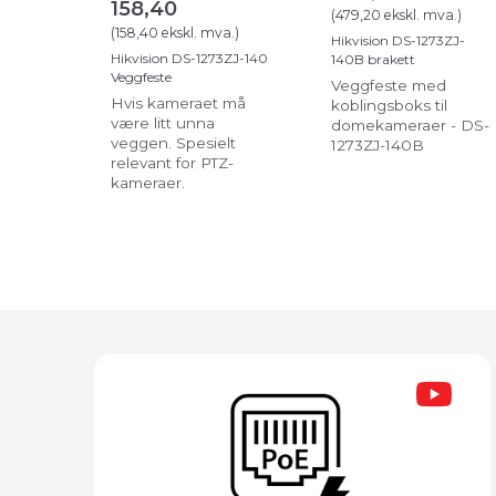
158,40
(
479,20
ekskl. mva.
)
(
158,40
ekskl. mva.
)
Hikvision DS-1273ZJ-
Hikvision DS-1273ZJ-140
140B brakett
Veggfeste
Veggfeste med
Hvis kameraet må
koblingsboks til
være litt unna
domekameraer - DS-
veggen. Spesielt
1273ZJ-140B
relevant for PTZ-
kameraer.