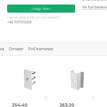
Vis full beskri
Legg i kurv
Har du spørsmål om produktet?
+45 70701009
ta
Omtaler
PoE kameraer
254,40
263,20