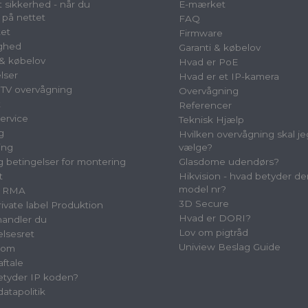
 sikkerhed - når du
E-mærket
 på nettet
FAQ
et
Firmware
ighed
Garanti & købelov
 & købelov
Hvad er PoE
lser
Hvad er et IP-kamera
TV overvågning
Overvågning
t
Referencer
ervice
Teknisk Hjælp
g
Hvilken overvågning skal je
ing
vælge?
og betingelser for montering
Glasdome udendørs?
t
Hikvision - hvad betyder de
model nr?
& RMA
3D Secure
vate label Produktion
Hvad er DORI?
andler du
Lov om pigtråd
elsesret
Uniview Beslag Guide
oom
aftale
tyder IP koden?
atapolitik