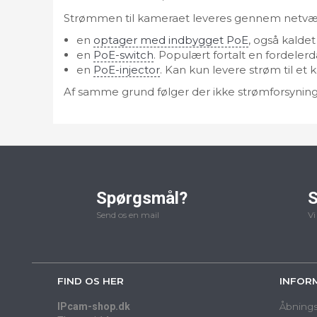
Strømmen til kameraet leveres gennem netværk
en
optager med indbygget PoE
, også kaldet
en
PoE-switch
. Populært fortalt en fordelerd
en
PoE-injector
. Kan kun levere strøm til et 
Af samme grund følger der ikke strømforsynin
Spørgsmål?
S
Send os en mail
Vi
FIND OS HER
INFOR
IPcam-shop.dk
Åbnings