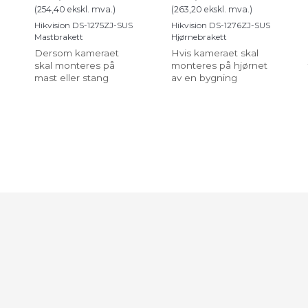
(
254,40
ekskl. mva.
)
(
263,20
ekskl. mva.
)
Hikvision DS-1275ZJ-SUS
Hikvision DS-1276ZJ-SUS
Mastbrakett
Hjørnebrakett
Dersom kameraet
Hvis kameraet skal
skal monteres på
monteres på hjørnet
mast eller stang
av en bygning