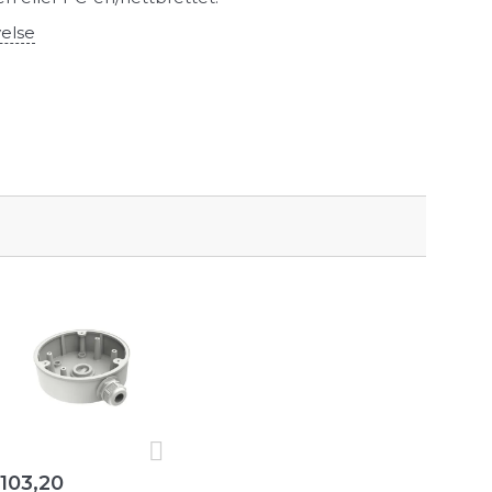
velse
103,20