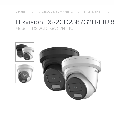
HJEM
VIDEOOVERVÅKNING
KAMERAER
Hikvision DS-2CD2387G2H-LIU 
Modell:
DS-2CD2387G2H-LIU