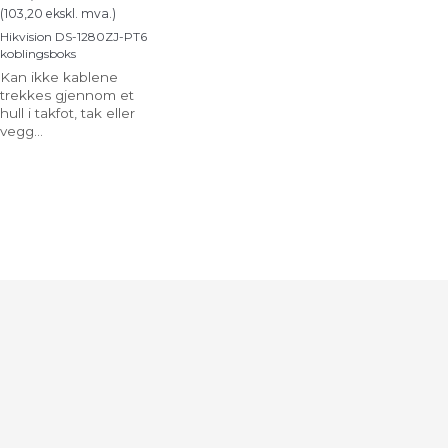
(
103,20
ekskl. mva.
)
Hikvision DS-1280ZJ-PT6
koblingsboks
Kan ikke kablene
trekkes gjennom et
hull i takfot, tak eller
vegg...