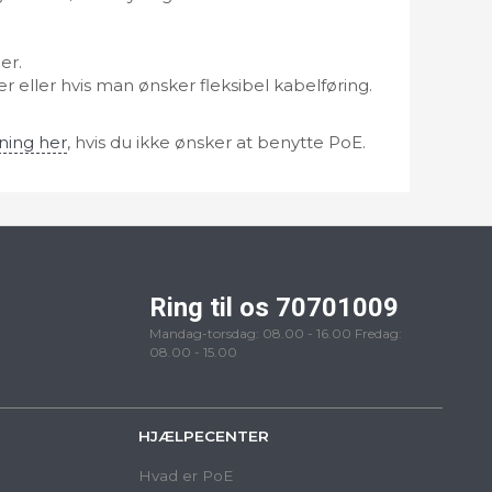
er.
er eller hvis man ønsker fleksibel kabelføring.
yning her
, hvis du ikke ønsker at benytte PoE.
Ring til os 70701009
Mandag-torsdag: 08.00 - 16.00 Fredag:
08.00 - 15.00
HJÆLPECENTER
Hvad er PoE