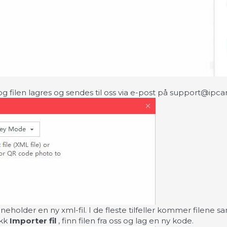
og filen lagres og sendes til oss via e-post på
support@ipca
eholder en ny xml-fil. I de fleste tilfeller kommer filene 
ykk
Importer fil
, finn filen fra oss og lag en ny kode.