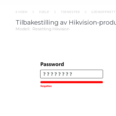
HJEM
HJELP
TJENESTER
GJENOPPRETT
Tilbakestilling av Hikvision-pro
Modell:
Resetting Hikvision