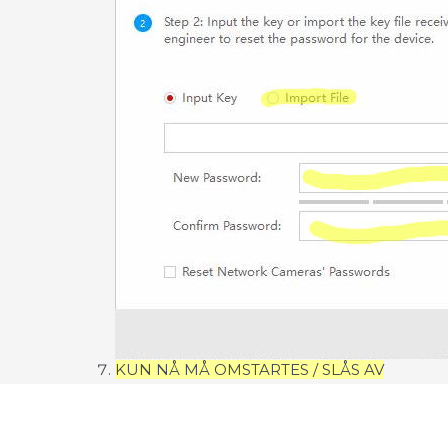
KUN NÅ MÅ OMSTARTES / SLÅS AV
Vi er selvfølgelig klare til å hjelpe deg i så fall