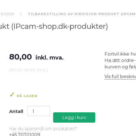
 KODER
TILBAKESTILLING AV HIKVISION-PRODUKT (IPCA
dukt (IPcam-shop.dk-produkter)
Fortvil ikke h
80,00
inkl. mva.
Ha ditt ordre
kurven og føl
(
80,00
ekskl. mva.
)
Vis full beskri
PÅ LAGER
Antall
Legg i kurv
Har du spørsmål om produktet?
+45 70701009