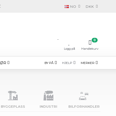
NO
DKK
-
0
Logg på
Handlekurv
HØR
BY PÅ
MERKER
HJELP
BYGGE­PLASS
INDUSTRI
BILFORHANDLER