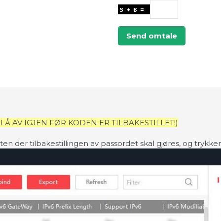
Send omtale
SLÅ AV IGJEN FØR KODEN ER TILBAKESTILLET!)
n der tilbakestillingen av passordet skal gjøres, og trykke