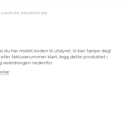
M-SHOP.DK-PRODUKTER)
vis du har mistet koden til utstyret. Vi kan hjelpe deg!
- eller fakturanummer klart, legg dette produktet i
g veiledningen nedenfor
velse